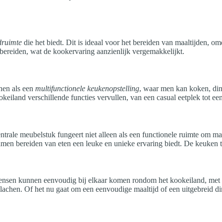
druimte
die het biedt. Dit is ideaal voor het bereiden van maaltijden, o
 bereiden, wat de kookervaring aanzienlijk vergemakkelijkt.
enen als een
multifunctionele keukenopstelling
, waar men kan koken, din
eiland verschillende functies vervullen, van een casual eetplek tot een
entrale meubelstuk fungeert niet alleen als een functionele ruimte om maa
samen bereiden van eten een leuke en unieke ervaring biedt. De keuken 
ensen kunnen eenvoudig bij elkaar komen rondom het kookeiland, met d
lachen. Of het nu gaat om een eenvoudige maaltijd of een uitgebreid d