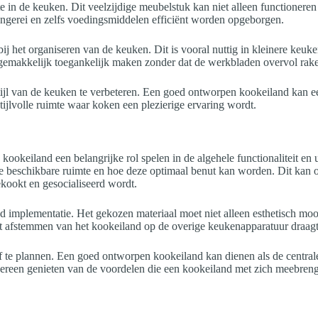
 in de keuken. Dit veelzijdige meubelstuk kan niet alleen functioneren
gerei en zelfs voedingsmiddelen efficiënt worden opgeborgen.
 het organiseren van de keuken. Dit is vooral nuttig in kleinere keuke
gemakkelijk toegankelijk maken zonder dat de werkbladen overvol rak
stijl van de keuken te verbeteren. Een goed ontworpen kookeiland kan 
stijlvolle ruimte waar koken een plezierige ervaring wordt.
okeiland een belangrijke rol spelen in de algehele functionaliteit en u
e beschikbare ruimte en hoe deze optimaal benut kan worden. Dit kan 
ekookt en gesocialiseerd wordt.
d implementatie. Het gekozen materiaal moet niet alleen esthetisch moo
 het afstemmen van het kookeiland op de overige keukenapparatuur draa
ief te plannen. Een goed ontworpen kookeiland kan dienen als de centra
dereen genieten van de voordelen die een kookeiland met zich meebrengt