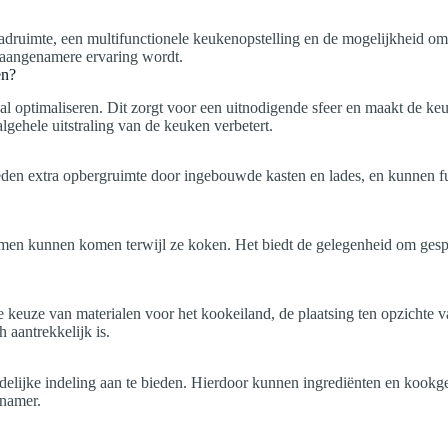
druimte, een multifunctionele keukenopstelling en de mogelijkheid om 
n aangenamere ervaring wordt.
en?
l optimaliseren. Dit zorgt voor een uitnodigende sfeer en maakt de keu
gehele uitstraling van de keuken verbetert.
eden extra opbergruimte door ingebouwde kasten en lades, en kunnen fun
amen kunnen komen terwijl ze koken. Het biedt de gelegenheid om gesp
e keuze van materialen voor het kookeiland, de plaatsing ten opzichte 
h aantrekkelijk is.
lijke indeling aan te bieden. Hierdoor kunnen ingrediënten en kookgere
enamer.