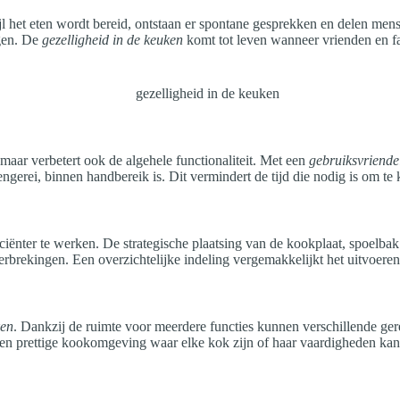
ijl het eten wordt bereid, ontstaan er spontane gesprekken en delen m
ngen. De
gezelligheid in de keuken
komt tot leven wanneer vrienden en f
maar verbetert ook de algehele functionaliteit. Met een
gebruiksvriendel
kengerei, binnen handbereik is. Dit vermindert de tijd die nodig is om t
iënter te werken. De strategische plaatsing van de kookplaat, spoelba
erbrekingen. Een overzichtelijke indeling vergemakkelijkt het uitvoere
ken
. Dankzij de ruimte voor meerdere functies kunnen verschillende gere
een prettige kookomgeving waar elke kok zijn of haar vaardigheden kan