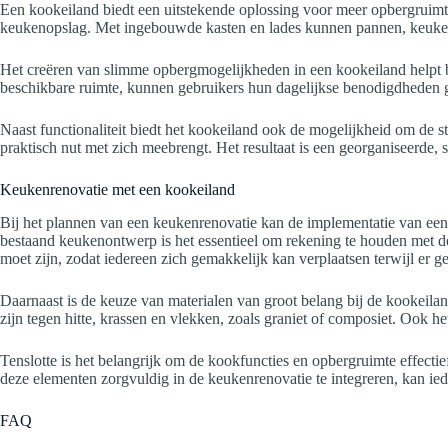
Een kookeiland biedt een uitstekende oplossing voor meer opbergruimte
keukenopslag. Met ingebouwde kasten en lades kunnen pannen, keuken
Het creëren van slimme opbergmogelijkheden in een kookeiland helpt bij
beschikbare ruimte, kunnen gebruikers hun dagelijkse benodigdheden 
Naast functionaliteit biedt het kookeiland ook de mogelijkheid om de 
praktisch nut met zich meebrengt. Het resultaat is een georganiseerde, 
Keukenrenovatie met een kookeiland
Bij het plannen van een keukenrenovatie kan de implementatie van een ko
bestaand keukenontwerp is het essentieel om rekening te houden met d
moet zijn, zodat iedereen zich gemakkelijk kan verplaatsen terwijl er g
Daarnaast is de keuze van materialen van groot belang bij de kookeilan
zijn tegen hitte, krassen en vlekken, zoals graniet of composiet. Ook
Tenslotte is het belangrijk om de kookfuncties en opbergruimte effect
deze elementen zorgvuldig in de keukenrenovatie te integreren, kan ie
FAQ