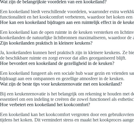
Wat zijn de belangrijkste voordelen van een kookeiland?
Een kookeiland biedt verschillende voordelen, waaronder extra werkbla
functionaliteit en het kookcomfort verbeteren, waardoor het koken ee
Hoe kan een kookeiland bijdragen aan een ruimtelijk effect in de keuk
Een kookeiland kan de open ruimte in de keuken versterken en lichtinva
kookeilanden de natuurlijke lichtbronnen maximaliseren, waardoor de al
Zijn kookeilanden praktisch in kleinere keukens?
Ja, kookeilanden kunnen heel praktisch zijn in kleinere keukens. Ze bi
de beschikbare ruimte en zorgt ervoor dat alles georganiseerd blijft.
Hoe bevordert een kookeiland de gezelligheid in de keuken?
Een kookeiland fungeert als een sociale hub waar gezin en vrienden s
bijdraagt aan een ontspannen en gezellige atmosfeer in de keuken.
Wat zijn de beste tips voor keukenrenovatie met een kookeiland?
Bij een keukenrenovatie is het belangrijk om rekening te houden met d
essentieel om een indeling te creëren die zowel functioneel als esthetisc
Hoe verbetert een kookeiland het kookcomfort?
Een kookeiland kan het kookcomfort vergroten door een gebruiksvriende
tijdens het koken. Dit vermindert stress en maakt het kookproces aang