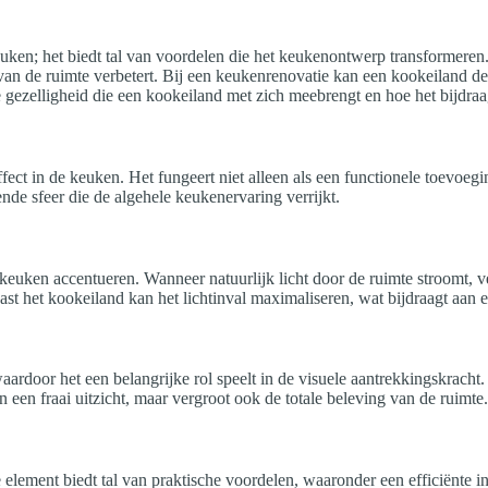
uken; het biedt tal van voordelen die het keukenontwerp transformeren.
 van de ruimte verbetert. Bij een keukenrenovatie kan een kookeiland d
gezelligheid die een kookeiland met zich meebrengt en hoe het bijdraa
fect in de keuken. Het fungeert niet alleen als een functionele toevoeg
ende sfeer die de algehele keukenervaring verrijkt.
euken accentueren. Wanneer natuurlijk licht door de ruimte stroomt, ver
t het kookeiland kan het lichtinval maximaliseren, wat bijdraagt aan 
ardoor het een belangrijke rol speelt in de visuele aantrekkingskracht
n een fraai uitzicht, maar vergroot ook de totale beleving van de ruimte.
e element biedt tal van praktische voordelen, waaronder een efficiënte 