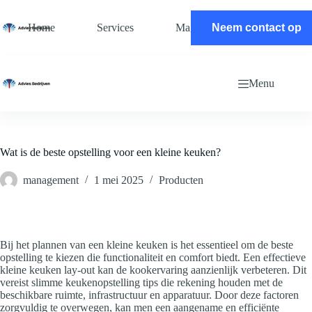
Ga
naar
Home
Services
Magazine
Neem contact op
Contact
de
inhoud
Menu
Wat is de beste opstelling voor een kleine keuken?
management
1 mei 2025
Producten
Bij het plannen van een kleine keuken is het essentieel om de beste
opstelling te kiezen die functionaliteit en comfort biedt. Een effectieve
kleine keuken lay-out kan de kookervaring aanzienlijk verbeteren. Dit
vereist slimme keukenopstelling tips die rekening houden met de
beschikbare ruimte, infrastructuur en apparatuur. Door deze factoren
zorgvuldig te overwegen, kan men een aangename en efficiënte