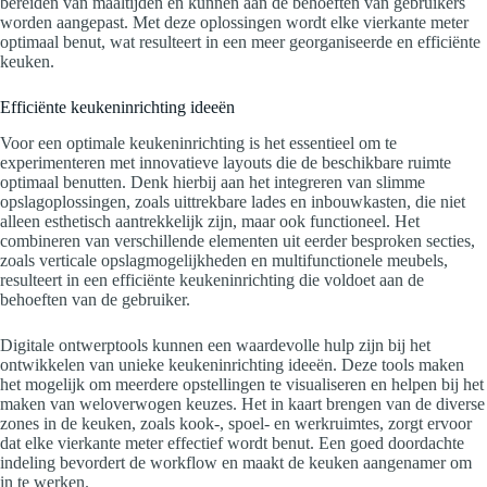
bereiden van maaltijden en kunnen aan de behoeften van gebruikers
worden aangepast. Met deze oplossingen wordt elke vierkante meter
optimaal benut, wat resulteert in een meer georganiseerde en efficiënte
keuken.
Efficiënte keukeninrichting ideeën
Voor een optimale keukeninrichting is het essentieel om te
experimenteren met innovatieve layouts die de beschikbare ruimte
optimaal benutten. Denk hierbij aan het integreren van slimme
opslagoplossingen, zoals uittrekbare lades en inbouwkasten, die niet
alleen esthetisch aantrekkelijk zijn, maar ook functioneel. Het
combineren van verschillende elementen uit eerder besproken secties,
zoals verticale opslagmogelijkheden en multifunctionele meubels,
resulteert in een efficiënte keukeninrichting die voldoet aan de
behoeften van de gebruiker.
Digitale ontwerptools kunnen een waardevolle hulp zijn bij het
ontwikkelen van unieke keukeninrichting ideeën. Deze tools maken
het mogelijk om meerdere opstellingen te visualiseren en helpen bij het
maken van weloverwogen keuzes. Het in kaart brengen van de diverse
zones in de keuken, zoals kook-, spoel- en werkruimtes, zorgt ervoor
dat elke vierkante meter effectief wordt benut. Een goed doordachte
indeling bevordert de workflow en maakt de keuken aangenamer om
in te werken.