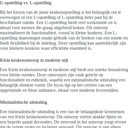
U-opstelling vs. L-opstelling
Bij het kiezen van de juiste keukenopstelling is het belangrijk om te
overwegen of een U-opstelling of L-opstelling beter past bij de
beschikbare ruimte. Een U-opstelling biedt veel werkruimte en is
ideaal voor mensen die graag uitgebreid koken. Dit ontwerp
maximaliseert de functionaliteit, vooral in kleine keukens. Een L-
opstelling daarentegen maakt gebruik van de hoeken van een ruimte en
biedt flexibiliteit bij de indeling. Deze opstelling kan aantrekkelijk zijn
voor kleinere keukens waar efficiëntie essentieel is.
Klein keukenontwerp in moderne stijl
Een Klein keukenontwerp in moderne stijl biedt een unieke benadering
voor kleine ruimtes. Deze ontwerpen zijn vaak gericht op
functionaliteit en esthetiek, waarbij een minimalistische uitstraling een
belangrijk element vormt. De focus ligt op het creëren van een
opgeruimde en frisse ambiance, ideaal voor moderne levensstijlen.
Minimalistische uitstraling
Een minimalistische uitstraling is een van de belangrijkste kenmerken
van een Klein keukenontwerp. Dit ontwerp vereist strakke lijnen en
een beperkt aantal decoraties. De eenvoud in het ontwerp zorgt ervoor
dat de ruimte groter en luchtiger aanvoelt. Dit principe is niet alleen