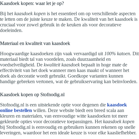
Kaasdoek kopen: waar let je op?
Bij het
kaasdoek kopen
is het essentieel om op verschillende aspecten
te letten om de juiste keuze te maken. De kwaliteit van het kaasdoek is
cruciaal voor zowel gebruik in de keuken als voor decoratieve
doeleinden.
Materiaal en kwaliteit van kaasdoek
Hoogwaardige kaasdoeken zijn vaak vervaardigd uit
100% katoen
. Dit
materiaal biedt tal van voordelen, zoals duurzaamheid en
voedselveiligheid. De
kwaliteit kaasdoek
bepaalt in hoge mate de
effectiviteit van het doek wanneer men kaas maakt of wanneer het
doek als decoratie wordt gebruikt. Goedkope varianten kunnen
handige gebreken vertonen, wat de gebruikservaring kan beïnvloeden.
Kaasdoek kopen op Stofnodig.nl
Stofnodig.nl is een uitstekende optie voor degenen die
kaasdoek
online bestellen
willen. Deze website biedt een breed scala aan
kleuren en materialen, van eenvoudige witte kaasdoeken tot meer
gekleurde opties voor decoratieve toepassingen. Het
kaasdoek kopen
bij Stofnodig.nl is eenvoudig en gebruikers kunnen rekenen op snelle
leveringen, waardoor het een ideale keuze is voor elke kaasliefhebber.