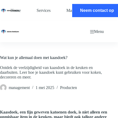
Ga
naar
Home
Services
Magazine
Neem contact op
Contact
de
inhoud
Menu
Wat kun je allemaal doen met kaasdoek?
Ontdek de veelzijdigheid van kaasdoek in de keuken en
daarbuiten. Leer hoe je kaasdoek kunt gebruiken voor koken,
decoreren en meer.
management
1 mei 2025
Producten
Kaasdoek, een fijn geweven katoenen doek, is niet alleen een
onmisbaar item in de keuken, maar biedt ook talloze andere