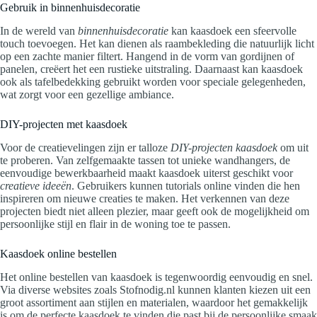
Gebruik in binnenhuisdecoratie
In de wereld van
binnenhuisdecoratie
kan kaasdoek een sfeervolle
touch toevoegen. Het kan dienen als raambekleding die natuurlijk licht
op een zachte manier filtert. Hangend in de vorm van gordijnen of
panelen, creëert het een rustieke uitstraling. Daarnaast kan kaasdoek
ook als tafelbedekking gebruikt worden voor speciale gelegenheden,
wat zorgt voor een gezellige ambiance.
DIY-projecten met kaasdoek
Voor de creatievelingen zijn er talloze
DIY-projecten kaasdoek
om uit
te proberen. Van zelfgemaakte tassen tot unieke wandhangers, de
eenvoudige bewerkbaarheid maakt kaasdoek uiterst geschikt voor
creatieve ideeën
. Gebruikers kunnen tutorials online vinden die hen
inspireren om nieuwe creaties te maken. Het verkennen van deze
projecten biedt niet alleen plezier, maar geeft ook de mogelijkheid om
persoonlijke stijl en flair in de woning toe te passen.
Kaasdoek online bestellen
Het online bestellen van kaasdoek is tegenwoordig eenvoudig en snel.
Via diverse websites zoals Stofnodig.nl kunnen klanten kiezen uit een
groot assortiment aan stijlen en materialen, waardoor het gemakkelijk
is om de perfecte kaasdoek te vinden die past bij de persoonlijke smaak