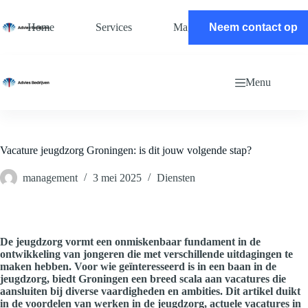
Ga
naar
Home
Services
Magazine
Neem contact op
Contact
de
inhoud
Menu
Vacature jeugdzorg Groningen: is dit jouw volgende stap?
management
3 mei 2025
Diensten
De jeugdzorg vormt een onmiskenbaar fundament in de
ontwikkeling van jongeren die met verschillende uitdagingen te
maken hebben. Voor wie geïnteresseerd is in een baan in de
jeugdzorg, biedt Groningen een breed scala aan vacatures die
aansluiten bij diverse vaardigheden en ambities. Dit artikel duikt
in de voordelen van werken in de jeugdzorg, actuele vacatures in