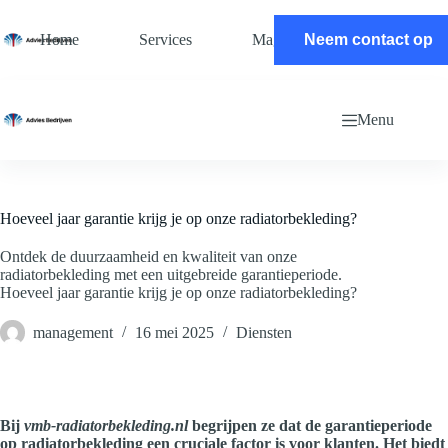
Ga
naar
Home
Services
Magazine
Neem contact op
Contact
de
inhoud
Menu
Hoeveel jaar garantie krijg je op onze radiatorbekleding?
Ontdek de duurzaamheid en kwaliteit van onze
radiatorbekleding met een uitgebreide garantieperiode.
Hoeveel jaar garantie krijg je op onze radiatorbekleding?
management
16 mei 2025
Diensten
Bij
vmb-radiatorbekleding.nl
begrijpen ze dat de garantieperiode
op radiatorbekleding een cruciale factor is voor klanten. Het biedt