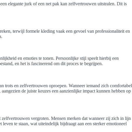
n elegante jurk of een net pak kan zelfvertrouwen uitstralen. Dit is
ken, terwijl formele kleding vaak een gevoel van professionaliteit en
n.
kheid en emoties te tonen. Persoonlijke stijl speelt hierbij een
tand, en het is fascinerend om dit proces te begrijpen.
l van trots en zelfvertrouwen oproepen. Wanneer iemand zich comfortabel
ns, aangezien de juiste keuzes een aanzienlijke impact kunnen hebben op
et zelfvertrouwen vergroten. Mensen merken dat wanneer zij zich in lijn
t leven te staan, wat uiteindelijk bijdraagt aan een sterker emotioneel