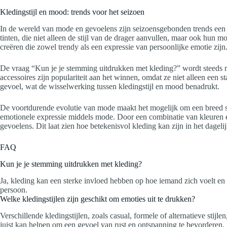
Kledingstijl en mood: trends voor het seizoen
In de wereld van mode en gevoelens zijn seizoensgebonden trends een 
tinten, die niet alleen de stijl van de drager aanvullen, maar ook hun 
creëren die zowel trendy als een expressie van persoonlijke emotie zijn
De vraag “Kun je je stemming uitdrukken met kleding?” wordt steeds r
accessoires zijn populariteit aan het winnen, omdat ze niet alleen een 
gevoel, wat de wisselwerking tussen kledingstijl en mood benadrukt.
De voortdurende evolutie van mode maakt het mogelijk om een breed s
emotionele expressie middels mode. Door een combinatie van kleuren en
gevoelens. Dit laat zien hoe betekenisvol kleding kan zijn in het dagel
FAQ
Kun je je stemming uitdrukken met kleding?
Ja, kleding kan een sterke invloed hebben op hoe iemand zich voelt en 
persoon.
Welke kledingstijlen zijn geschikt om emoties uit te drukken?
Verschillende kledingstijlen, zoals casual, formele of alternatieve stij
juist kan helpen om een gevoel van rust en ontspanning te bevorderen.