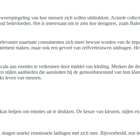
weerspiegeling van hoe mensen zich willen uitdrukken. Actuele collec
mood beïnvloeden. Het is interessant om te zien hoe designers, zoals Bal
.
elevanter naarmate consumenten zich meer bewust worden van de impact
statement maken, maar ook een gevoel van zelfvertrouwen uitdragen. Het 
cala aan emoties te verkennen door middel van kleding. Merken die de
 stijlen aanbieden die aansluiten bij de gemoedstoestand van hun klant
ijks leven van mensen.
kan helpen om emoties uit te drukken. De keuze van kleuren, stijlen en
len, dragen unieke emotionele ladingen met zich mee. Bijvoorbeeld, een tr