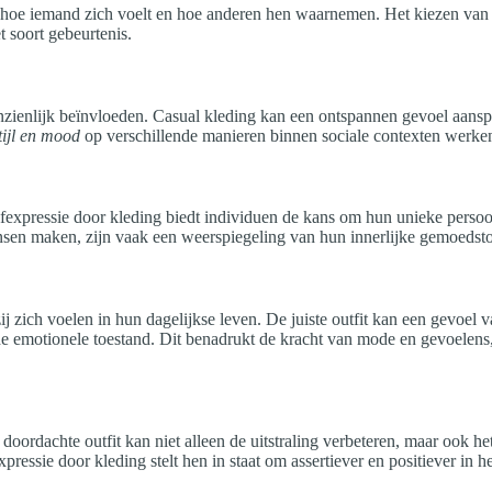
 hoe iemand zich voelt en hoe anderen hen waarnemen. Het kiezen van ee
soort gebeurtenis.
ienlijk beïnvloeden. Casual kleding kan een ontspannen gevoel aanspre
tijl en mood
op verschillende manieren binnen sociale contexten werke
pressie door kleding biedt individuen de kans om hun unieke persoonlij
sen maken, zijn vaak een weerspiegeling van hun innerlijke gemoedstoes
zij zich voelen in hun dagelijkse leven. De juiste outfit kan een gevoe
eterde emotionele toestand. Dit benadrukt de kracht van mode en gevoele
doordachte outfit kan niet alleen de uitstraling verbeteren, maar ook h
pressie door kleding stelt hen in staat om assertiever en positiever in he