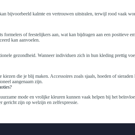
kan bijvoorbeeld kalmte en vertrouwen uitstralen, terwijl rood vaak wo
ts formelers of feestelijkers aan, wat kan bijdragen aan een positieve 
iceerd kan aanvoelen.
ionele gezondheid. Wanneer individuen zich in hun kleding prettig voelen
e kiezen die je blij maken. Accessoires zoals sjaals, hoeden of sierade
ioneel aangenaam zijn.
oties?
s duurzame mode en vrolijke kleuren kunnen vaak helpen bij het beïnv
gericht zijn op welzijn en zelfexpressie.