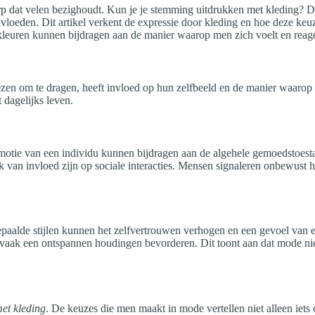
p dat velen bezighoudt. Kun je je stemming uitdrukken met kleding? D
loeden. Dit artikel verkent de expressie door kleding en hoe deze keuz
kleuren kunnen bijdragen aan de manier waarop men zich voelt en reageer
n om te dragen, heeft invloed op hun zelfbeeld en de manier waarop zi
 dagelijks leven.
tie van een individu kunnen bijdragen aan de algehele gemoedstoestan
ok van invloed zijn op sociale interacties. Mensen signaleren onbewus
paalde stijlen kunnen het zelfvertrouwen verhogen en een gevoel van
its vaak een ontspannen houdingen bevorderen. Dit toont aan dat mode n
met kleding
. De keuzes die men maakt in mode vertellen niet alleen iets