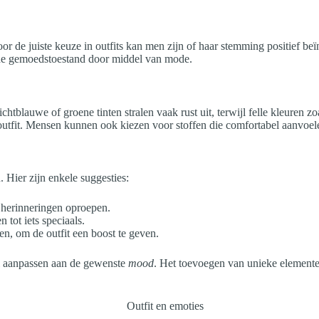
 de juiste keuze in outfits kan men zijn of haar stemming positief beïn
an de gemoedstoestand door middel van mode.
htblauwe of groene tinten stralen vaak rust uit, terwijl felle kleuren z
outfit. Mensen kunnen ook kiezen voor stoffen die comfortabel aanvoele
 Hier zijn enkele suggesties:
e herinneringen oproepen.
tot iets speciaals.
en, om de outfit een boost te geven.
jl aanpassen aan de gewenste
mood
. Het toevoegen van unieke elemente