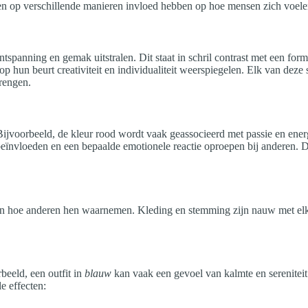
nen op verschillende manieren invloed hebben op hoe mensen zich voe
tspanning en gemak uitstralen. Dit staat in schril contrast met een formel
 op hun beurt creativiteit en individualiteit weerspiegelen. Elk van dez
rengen.
ijvoorbeeld, de kleur rood wordt vaak geassocieerd met passie en energi
eïnvloeden en een bepaalde emotionele reactie oproepen bij anderen. Dit
t en hoe anderen hen waarnemen. Kleding en stemming zijn nauw met elk
eeld, een outfit in
blauw
kan vaak een gevoel van kalmte en serenitei
e effecten: