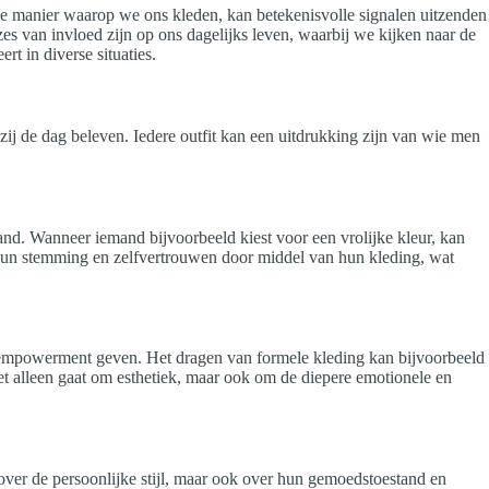
e manier waarop we ons kleden, kan betekenisvolle signalen uitzenden
es van invloed zijn op ons dagelijks leven, waarbij we kijken naar de
t in diverse situaties.
j de dag beleven. Iedere outfit kan een uitdrukking zijn van wie men
d. Wanneer iemand bijvoorbeeld kiest voor een vrolijke kleur, kan
t hun stemming en zelfvertrouwen door middel van hun kleding, wat
 empowerment geven. Het dragen van formele kleding kan bijvoorbeeld
iet alleen gaat om esthetiek, maar ook om de diepere emotionele en
 over de persoonlijke stijl, maar ook over hun gemoedstoestand en