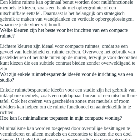
Een kleine ruimte kan optimaal benut worden door multifunctionele
meubels te kiezen, zoals een bank met opbergruimte of een
uitschuifbare eettafel. Daarnaast is het belangrijk om strategisch
gebruik te maken van wandplanken en verticale opbergoplossingen,
waarmee je de vloer vrij houdt.
Welke kleuren zijn het beste voor het inrichten van een compacte
ruimte?
Lichtere kleuren zijn ideaal voor compacte ruimtes, omdat ze een
gevoel van luchtigheid en ruimte creëren. Overweeg het gebruik van
pastelkleuren of neutrale tinten op de muren, terwijl je voor decoraties
kunt kiezen die een subtiele contrast bieden zonder overweldigend te
zijn.
Wat zijn enkele ruimtebesparende ideeën voor de inrichting van een
studio?
Enkele ruimtebesparende ideeën voor een studio zijn het gebruik van
inklapbare meubels, zoals een opklapbaar bureau of een uitschuifbare
tafel. Ook het creëren van gescheiden zones met meubels of room
dividers kan helpen om de ruimte functioneel en aantrekkelijk in te
richten.
Hoe kan ik minimalisme toepassen in mijn compacte woning?
Minimalisme kan worden toegepast door overtollige bezittingen te
verminderen en alleen meubels en decoraties te kiezen die een doel
dienen. Dit helpt bij het creëren van een rustige en georganiseerde