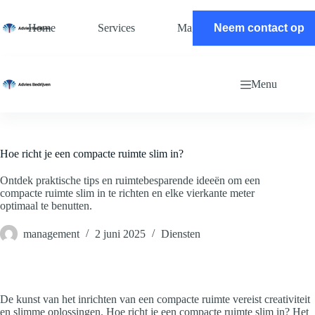
Ga
naar
Home
Services
Magazine
Neem contact op
Contact
de
inhoud
Menu
Hoe richt je een compacte ruimte slim in?
Ontdek praktische tips en ruimtebesparende ideeën om een
compacte ruimte slim in te richten en elke vierkante meter
optimaal te benutten.
management
2 juni 2025
Diensten
De kunst van het inrichten van een compacte ruimte vereist creativiteit
en slimme oplossingen. Hoe richt je een compacte ruimte slim in? Het