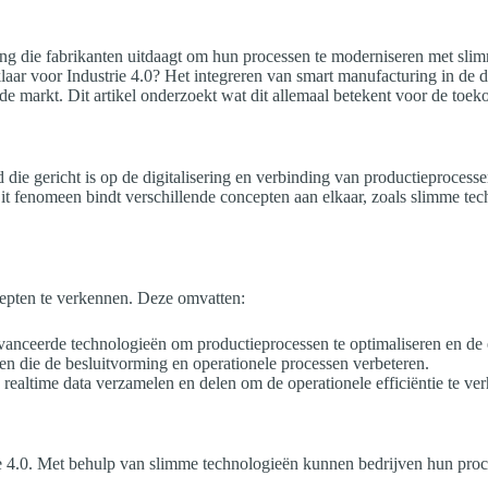
ling die fabrikanten uitdaagt om hun processen te moderniseren met sli
laar voor Industrie 4.0? Het integreren van smart manufacturing in de dag
n de markt. Dit artikel onderzoekt wat dit allemaal betekent voor de toe
rend die gericht is op de digitalisering en verbinding van productieproc
 Dit fenomeen bindt verschillende concepten aan elkaar, zoals slimme te
ncepten te verkennen. Deze omvatten:
anceerde technologieën om productieprocessen te optimaliseren en de e
gen die de besluitvorming en operationele processen verbeteren.
realtime data verzamelen en delen om de operationele efficiëntie te ve
strie 4.0. Met behulp van slimme technologieën kunnen bedrijven hun pr