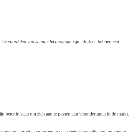
l. De
voordelen van slimme technologie
zijn talrijk en hebben een
jn beter in staat om zich aan te passen aan veranderingen in de markt.
n duurzame groei waarborgen in een steeds competitievere omgeving.