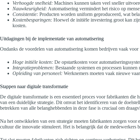
Verhoogde snelheid:
Machines kunnen taken veel sneller uitvoer
Nauwkeurigheid:
Automatisering vermindert het risico op menseli
Consistentie:
Producten worden uniform geproduceerd, wat belan
Kostenbesparingen:
Hoewel de initiële investering groot kan zij
kosten.
Uitdagingen bij de implementatie van automatisering
Ondanks de voordelen van automatisering komen bedrijven vaak voor uit
Hoge initiële kosten:
De opstartkosten voor automatiseringssystem
Integratieproblemen:
Bestaande systemen en processen kunnen mo
Opleiding van personeel:
Werknemers moeten vaak nieuwe vaardi
Stappen naar digitale transformatie
De digitale transformatie is een essentieel proces voor fabrikanten die h
van een duidelijke strategie. Dit omvat het identificeren van de doelste
betrekken van alle belanghebbenden in deze fase is cruciaal om draagvl
Na het ontwikkelen van een strategie moeten fabrikanten zorgen voor e
cultuur die innovatie stimuleert. Het is belangrijk dat de medewerkers
Tot slot moeten fabrikanten zich richten op continue verbetering. Dit