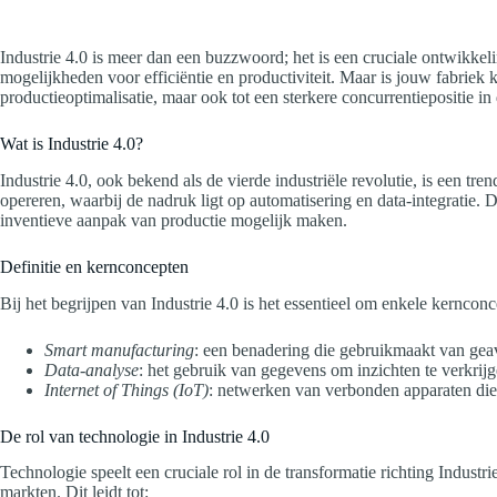
Industrie 4.0 is meer dan een buzzwoord; het is een cruciale ontwikke
mogelijkheden voor efficiëntie en productiviteit. Maar is jouw fabriek k
productieoptimalisatie, maar ook tot een sterkere concurrentiepositie i
Wat is Industrie 4.0?
Industrie 4.0, ook bekend als de vierde industriële revolutie, is een t
opereren, waarbij de nadruk ligt op automatisering en data-integratie.
inventieve aanpak van productie mogelijk maken.
Definitie en kernconcepten
Bij het begrijpen van Industrie 4.0 is het essentieel om enkele kernco
Smart manufacturing
: een benadering die gebruikmaakt van geav
Data-analyse
: het gebruik van gegevens om inzichten te verkrij
Internet of Things (IoT)
: netwerken van verbonden apparaten die 
De rol van technologie in Industrie 4.0
Technologie speelt een cruciale rol in de transformatie richting Indu
markten. Dit leidt tot: