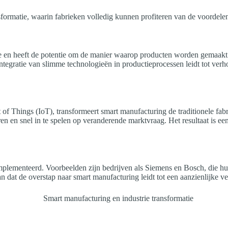
formatie, waarin fabrieken volledig kunnen profiteren van de voordelen 
tie en heeft de potentie om de manier waarop producten worden gemaakt 
tegratie van slimme technologieën in productieprocessen leidt tot verho
t of Things (IoT), transformeert smart manufacturing de traditionele f
ren en snel in te spelen op veranderende marktvraag. Het resultaat is ee
ïmplementeerd. Voorbeelden zijn bedrijven als Siemens en Bosch, die
dat de overstap naar smart manufacturing leidt tot een aanzienlijke ve