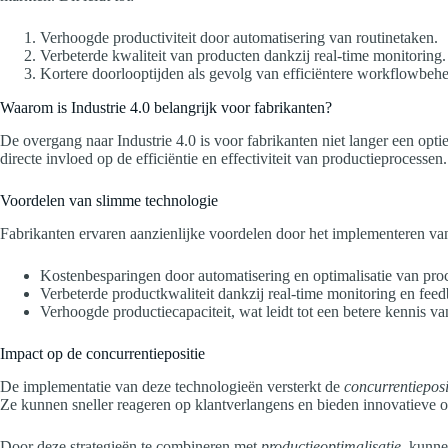
Verhoogde productiviteit door automatisering van routinetaken.
Verbeterde kwaliteit van producten dankzij real-time monitoring.
Kortere doorlooptijden als gevolg van efficiëntere workflowbehe
Waarom is Industrie 4.0 belangrijk voor fabrikanten?
De overgang naar Industrie 4.0 is voor fabrikanten niet langer een opt
directe invloed op de efficiëntie en effectiviteit van productieprocessen.
Voordelen van slimme technologie
Fabrikanten ervaren aanzienlijke voordelen door het implementeren v
Kostenbesparingen door automatisering en optimalisatie van pro
Verbeterde productkwaliteit dankzij real-time monitoring en fee
Verhoogde productiecapaciteit, wat leidt tot een betere kennis v
Impact op de concurrentiepositie
De implementatie van deze technologieën versterkt de
concurrentieposi
Ze kunnen sneller reageren op klantverlangens en bieden innovatieve 
Door deze strategieën te combineren met
productieoptimalisatie
, kunne