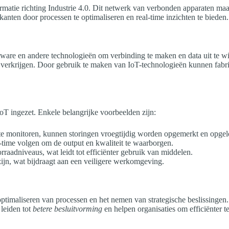
nsformatie richting Industrie 4.0. Dit netwerk van verbonden apparaten 
kanten door processen te optimaliseren en real-time inzichten te bieden.
software en andere technologieën om verbinding te maken en data uit te 
verkrijgen. Door gebruik te maken van IoT-technologieën kunnen fabrik
oT ingezet. Enkele belangrijke voorbeelden zijn:
 monitoren, kunnen storingen vroegtijdig worden opgemerkt en opgelo
-time volgen om de output en kwaliteit te waarborgen.
raadniveaus, wat leidt tot efficiënter gebruik van middelen.
zijn, wat bijdraagt aan een veiligere werkomgeving.
 optimaliseren van processen en het nemen van strategische beslissinge
leiden tot
betere besluitvorming
en helpen organisaties om efficiënter t