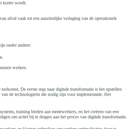
 korter wordt.
van afval vaak tot een aanzienlijke verlaging van de operationele
ijn onder andere:
n.
kunnen werken.
toekomst. De eerste stap naar digitale transformatie is het opstellen
en van de technologieën die nodig zijn voor implementatie. Het
systems, training bieden aan medewerkers, en het creëren van een
gen om actief bij te dragen aan het proces van digitale transformatie.
dewerkers en klanten gebruiken om verdere optimalisaties door te