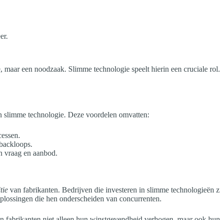
er.
ie, maar een noodzaak. Slimme technologie speelt hierin een cruciale ro
an slimme technologie. Deze voordelen omvatten:
cessen.
dbackloops.
an vraag en aanbod.
tie
van fabrikanten. Bedrijven die investeren in slimme technologieën zi
oplossingen die hen onderscheiden van concurrenten.
n fabrikanten niet alleen hun winstgevendheid verhogen, maar ook hu