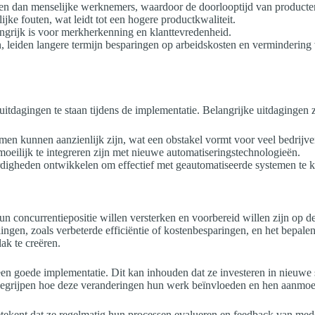
en dan menselijke werknemers, waardoor de doorlooptijd van producten
jke fouten, wat leidt tot een hogere productkwaliteit.
grijk is voor merkherkenning en klanttevredenheid.
n, leiden langere termijn besparingen op arbeidskosten en vermindering 
dagingen te staan tijdens de implementatie. Belangrijke uitdagingen z
en kunnen aanzienlijk zijn, wat een obstakel vormt voor veel bedrijve
eilijk te integreren zijn met nieuwe automatiseringstechnologieën.
gheden ontwikkelen om effectief met geautomatiseerde systemen te 
un concurrentiepositie willen versterken en voorbereid willen zijn op de 
llingen, zoals verbeterde efficiëntie of kostenbesparingen, en het bepal
ak te creëren.
en goede implementatie. Dit kan inhouden dat ze investeren in nieuwe 
 begrijpen hoe deze veranderingen hun werk beïnvloeden en hen aanmoedi
 betekent dat ze regelmatig hun processen evalueren en feedback van me