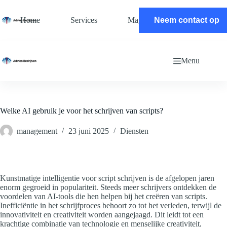
Ga
naar
Home
Services
Magazine
Neem contact op
Contact
de
inhoud
Menu
Welke AI gebruik je voor het schrijven van scripts?
management
23 juni 2025
Diensten
Kunstmatige intelligentie voor script schrijven is de afgelopen jaren
enorm gegroeid in populariteit. Steeds meer schrijvers ontdekken de
voordelen van AI-tools die hen helpen bij het creëren van scripts.
Inefficiëntie in het schrijfproces behoort zo tot het verleden, terwijl de
innovativiteit en creativiteit worden aangejaagd. Dit leidt tot een
krachtige combinatie van technologie en menselijke creativiteit,