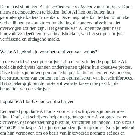
Daarnaast stimuleert AI de
verbeterde creativiteit
van schrijvers. Door
nieuwe perspectieven te bieden, helpt AI hen om buiten hun
gebruikelijke kaders te denken. Deze inspiratie kan leiden tot unieke
verhaallijnen en karakterontwikkeling die anders misschien niet
overwogen zouden zijn. Het gebruik van AI opent de deur naar
innovatieve ideeën en frisse invalshoeken, wat het script schrijven
verfrissend en uitdagend maakt.
Welke AI gebruik je voor het schrijven van scripts?
In de wereld van script schrijven zijn er verschillende populaire AI-
tools die schrijvers kunnen ondersteunen tijdens hun creatieve proces.
Deze tools zijn ontworpen om te helpen bij het genereren van ideeën,
het structureren van content en het optimaliseren van het schrijfproces.
Het is belangrijk om de juiste software te kiezen die past bij de
behoeften van de schrijver.
Populaire AI-tools voor script schrijven
Een aantal populaire AI-tools voor script schrijven zijn onder meer
Final Draft, dat schrijvers helpt met geïntegreerde AI-suggesties, en
Scrivener, dat ondersteuning biedt bij structuren en inhoud. Tools zoals
ChatGPT en Jasper AI zijn ook aanzienlijk in opkomst. Ze zijn bekend
om hun vermogen om op basis van ingevoerde prompts scènes en