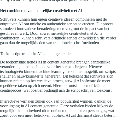
Het combineren van menselijke creativiteit met AI
Schrijvers kunnen hun eigen creatieve ideeën combineren met de
output van AI om unieke en authentieke scripts te creëren. Dit proces
stimuleert innovatieve benaderingen en vergroot de impact van het
geschreven werk. Door zowel menselijke creativiteit met AI te
combineren, kunnen schrijvers originele scripts ontwikkelen die verder
gaan dan de mogelijkheden van traditionele schrijfmethoden.
Toekomstige trends in AI content generatie
De toekomstige trends AI in content generatie brengen aanzienlijke
veranderingen met zich mee voor het script schrijven. Nieuwe
technologieën binnen machine learning maken het mogelijk om scripts
sneller en nauwkeuriger te genereren. Dit betekent dat schrijvers zich
kunnen richten op het creatieve proces, terwijl AI software de meer
repetitieve taken op zich neemt. Hierdoor ontstaat een efficiënter
creatieproces, wat positief bijdraagt aan de script schrijven toekomst.
Interactieve verhalen zullen ook aan populariteit winnen, dankzij de
vooruitgang in AI content generatie. Deze verhalen bieden kijkers de
mogelijkheid om invloed uit te oefenen op de plot en personages, wat
zorgt voor een meer betrokken publiek. AI zal daarnaast steeds beter in