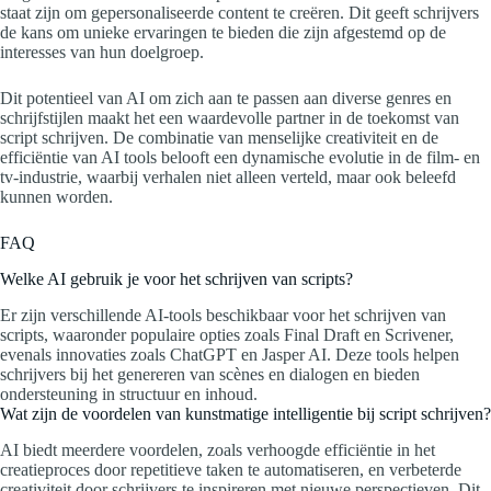
staat zijn om gepersonaliseerde content te creëren. Dit geeft schrijvers
de kans om unieke ervaringen te bieden die zijn afgestemd op de
interesses van hun doelgroep.
Dit potentieel van AI om zich aan te passen aan diverse genres en
schrijfstijlen maakt het een waardevolle partner in de toekomst van
script schrijven. De combinatie van menselijke creativiteit en de
efficiëntie van AI tools belooft een dynamische evolutie in de film- en
tv-industrie, waarbij verhalen niet alleen verteld, maar ook beleefd
kunnen worden.
FAQ
Welke AI gebruik je voor het schrijven van scripts?
Er zijn verschillende AI-tools beschikbaar voor het schrijven van
scripts, waaronder populaire opties zoals Final Draft en Scrivener,
evenals innovaties zoals ChatGPT en Jasper AI. Deze tools helpen
schrijvers bij het genereren van scènes en dialogen en bieden
ondersteuning in structuur en inhoud.
Wat zijn de voordelen van kunstmatige intelligentie bij script schrijven?
AI biedt meerdere voordelen, zoals verhoogde efficiëntie in het
creatieproces door repetitieve taken te automatiseren, en verbeterde
creativiteit door schrijvers te inspireren met nieuwe perspectieven. Dit