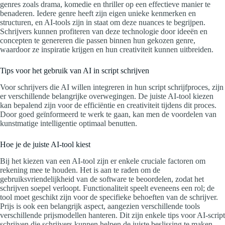
genres zoals drama, komedie en thriller op een effectieve manier te
benaderen. Iedere genre heeft zijn eigen unieke kenmerken en
structuren, en AI-tools zijn in staat om deze nuances te begrijpen.
Schrijvers kunnen profiteren van deze technologie door ideeën en
concepten te genereren die passen binnen hun gekozen genre,
waardoor ze inspiratie krijgen en hun creativiteit kunnen uitbreiden.
Tips voor het gebruik van AI in script schrijven
Voor schrijvers die AI willen integreren in hun script schrijfproces, zijn
er verschillende belangrijke overwegingen. De juiste AI-tool kiezen
kan bepalend zijn voor de efficiëntie en creativiteit tijdens dit proces.
Door goed geïnformeerd te werk te gaan, kan men de voordelen van
kunstmatige intelligentie optimaal benutten.
Hoe je de juiste AI-tool kiest
Bij het kiezen van een AI-tool zijn er enkele cruciale factoren om
rekening mee te houden. Het is aan te raden om de
gebruiksvriendelijkheid van de software te beoordelen, zodat het
schrijven soepel verloopt. Functionaliteit speelt eveneens een rol; de
tool moet geschikt zijn voor de specifieke behoeften van de schrijver.
Prijs is ook een belangrijk aspect, aangezien verschillende tools
verschillende prijsmodellen hanteren. Dit zijn enkele tips voor AI-script
schrijven die schrijvers kunnen helpen de juiste beslissing te maken.