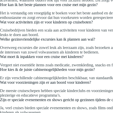
activiteiten, waardoor ouders ook tijd voor zichzelf hebben. Dit zorgt
Hoe kan ik het beste plannen voor een cruise met mijn gezin?
Het is verstandig om vroegtijdig te boeken voor het beste aanbod en de
enthousiasme en zorgt ervoor dat hun voorkeuren worden gerespecteerd 
Wat voor activiteiten zijn er voor kinderen op cruiseboten?
Cruisebedrijven bieden een scala aan activiteiten voor kinderen van vers
leuks te doen aan boord.
Welke gezinsvriendelijke excursies kan ik plannen aan wal?
Overweeg excursies die zowel leuk als leerzaam zijn, zoals bezoeken aa
de interesses van zowel volwassenen als kinderen te bedienen.
Wat moet ik inpakken voor een cruise met kinderen?
Vergeet niet essentiële items zoals medicatie, zwemkleding, snacks en 
Hoe kies ik de juiste cabinemogelijkheden voor mijn gezin?
Er zijn verschillende cabinemogelijkheden beschikbaar, van standaardk
Wat voor voorzieningen zijn er aan boord voor kinderen?
De meeste cruiseschepen hebben speciale kinderclubs en voorzieningen 
plezierige en educatieve programma’s.
Zijn er speciale evenementen en shows gericht op gezinnen tijdens de c
Ja, veel cruises bieden speciale evenementen en shows, zoals films onde
kinderen als volwassenen.