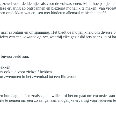
, zowel voor de kleintjes als voor de volwassenen. Maar hoe pak je het 
deze ervaring zo ontspannen en plezierig mogelijk te maken. Van vroegti
men ontdekken wat cruisen met kinderen allemaal te bieden heeft!
 naar avontuur en ontspanning. Het biedt de mogelijkheid om diverse b
delen van een vakantie op zee
, waarbij elke gezinslid iets naar zijn of h
 bijvoorbeeld aan:
pakken.
s ook tijd voor zichzelf hebben.
van zwemmen in het zwembad tot een filmavond.
n hun dag indelen zoals zij dat willen, of het nu gaat om excursies aan l
arte te nemen om een zo aangenaam mogelijke ervaring voor iedereen te