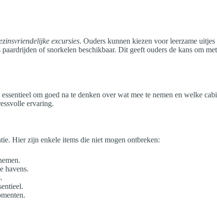
ezinsvriendelijke excursies
. Ouders kunnen kiezen voor leerzame uitjes 
als paardrijden of snorkelen beschikbaar. Dit geeft ouders de kans om m
 is essentieel om goed na te denken over wat mee te nemen en welke cab
essvolle ervaring.
tie. Hier zijn enkele items die niet mogen ontbreken:
 nemen.
e havens.
.
entieel.
omenten.