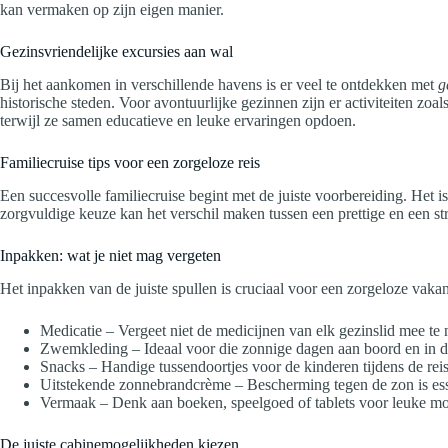
kan vermaken op zijn eigen manier.
Gezinsvriendelijke excursies aan wal
Bij het aankomen in verschillende havens is er veel te ontdekken met
g
historische steden. Voor avontuurlijke gezinnen zijn er activiteiten zo
terwijl ze samen educatieve en leuke ervaringen opdoen.
Familiecruise tips voor een zorgeloze reis
Een succesvolle familiecruise begint met de juiste voorbereiding. Het
zorgvuldige keuze kan het verschil maken tussen een prettige en een str
Inpakken: wat je niet mag vergeten
Het inpakken van de juiste spullen is cruciaal voor een zorgeloze vakan
Medicatie – Vergeet niet de medicijnen van elk gezinslid mee te
Zwemkleding – Ideaal voor die zonnige dagen aan boord en in d
Snacks – Handige tussendoortjes voor de kinderen tijdens de reis
Uitstekende zonnebrandcrème – Bescherming tegen de zon is ess
Vermaak – Denk aan boeken, speelgoed of tablets voor leuke m
De juiste cabinemogelijkheden kiezen