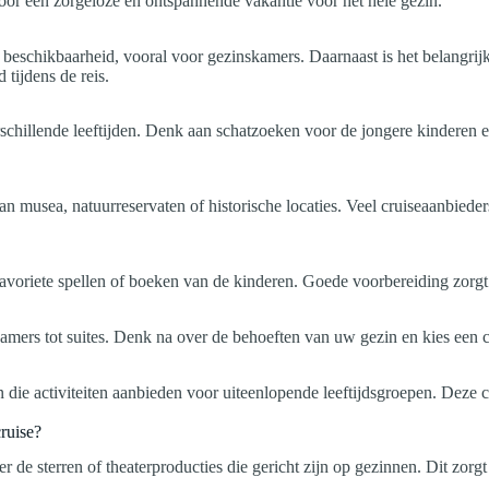
 voor een zorgeloze en ontspannende vakantie voor het hele gezin.
 beschikbaarheid, vooral voor gezinskamers. Daarnaast is het belangrij
tijdens de reis.
chillende leeftijden. Denk aan schatzoeken voor de jongere kinderen en s
n musea, natuurreservaten of historische locaties. Veel cruiseaanbieder
favoriete spellen of boeken van de kinderen. Goede voorbereiding zorgt
amers tot suites. Denk na over de behoeften van uw gezin en kies een c
die activiteiten aanbieden voor uiteenlopende leeftijdsgroepen. Deze c
ruise?
r de sterren of theaterproducties die gericht zijn op gezinnen. Dit zor