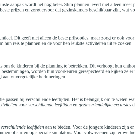
iste aanpak wordt het nog beter. Slim plannen levert niet alleen meer pl
 beste prijzen en zorgt ervoor dat gezinskamers beschikbaar zijn, wat vo
sentieel. Dit geeft niet alleen de beste prijsopties, maar zorgt er ook 
un reis te plannen en de voor hen leukste activiteiten uit te zoeken.
s om de kinderen bij de planning te betrekken. Dit verhoogt hun enthou
 en bestemmingen, worden hun voorkeuren gerespecteerd en kijken ze er
t aan onvergetelijke herinneringen.
ie passen bij verschillende leeftijden. Het is belangrijk om te weten wa
ctiviteiten voor verschillende leeftijden
en
gezinsvriendelijke excursies
di
 verschillende leeftijden
aan te bieden. Voor de jongere kinderen zijn e
men of surfen op speciale simulators. Voor volwassenen zijn er wellness