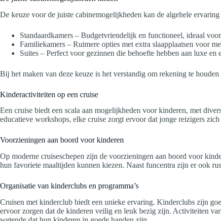
De keuze voor de juiste cabinemogelijkheden kan de algehele ervaring 
Standaardkamers – Budgetvriendelijk en functioneel, ideaal voor
Familiekamers – Ruimere opties met extra slaapplaatsen voor me
Suites – Perfect voor gezinnen die behoefte hebben aan luxe en e
Bij het maken van deze keuze is het verstandig om rekening te houden 
Kinderactiviteiten op een cruise
Een cruise biedt een scala aan mogelijkheden voor kinderen, met diver
educatieve workshops, elke cruise zorgt ervoor dat jonge reizigers zi
Voorzieningen aan boord voor kinderen
Op moderne cruiseschepen zijn de voorzieningen aan boord voor kinder
hun favoriete maaltijden kunnen kiezen. Naast funcentra zijn er ook r
Organisatie van kinderclubs en programma’s
Cruisen met kinderclub biedt een unieke ervaring. Kinderclubs zijn goe
ervoor zorgen dat de kinderen veilig en leuk bezig zijn. Activiteiten va
wetende dat hun kinderen in goede handen zijn.