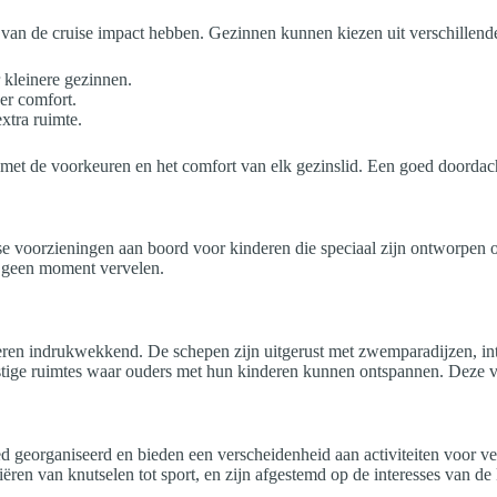
van de cruise impact hebben. Gezinnen kunnen kiezen uit verschillende
 kleinere gezinnen.
er comfort.
xtra ruimte.
met de voorkeuren en het comfort van elk gezinslid. Een goed doordacht
se voorzieningen aan boord voor kinderen die speciaal zijn ontworpen o
ch geen moment vervelen.
en indrukwekkend. De schepen zijn uitgerust met zwemparadijzen, inter
ustige ruimtes waar ouders met hun kinderen kunnen ontspannen. Deze v
d georganiseerd en bieden een verscheidenheid aan activiteiten voor ver
riëren van knutselen tot sport, en zijn afgestemd op de interesses van d