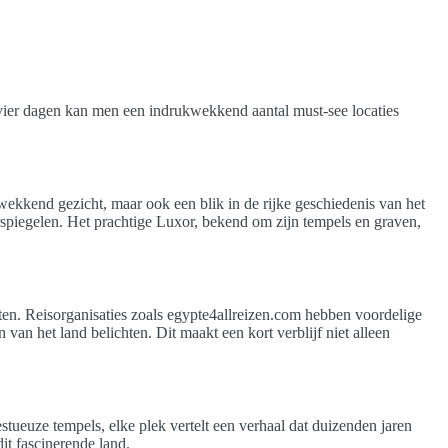
 vier dagen kan men een indrukwekkend aantal must-see locaties
ekkend gezicht, maar ook een blik in de rijke geschiedenis van het
rspiegelen. Het prachtige Luxor, bekend om zijn tempels en graven,
ten. Reisorganisaties zoals egypte4allreizen.com hebben voordelige
an het land belichten. Dit maakt een kort verblijf niet alleen
tueuze tempels, elke plek vertelt een verhaal dat duizenden jaren
it fascinerende land.