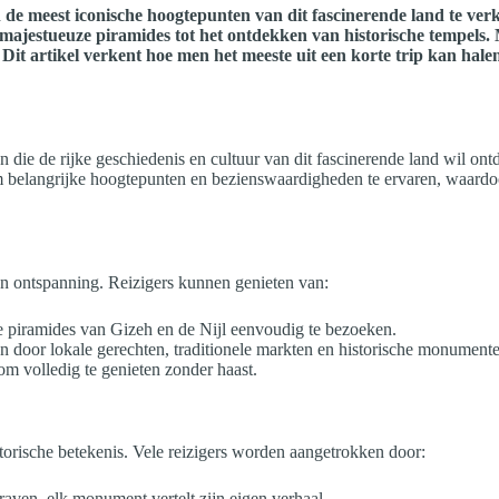
n de meest iconische hoogtepunten van dit fascinerende land te ve
ajestueuze piramides tot het ontdekken van historische tempels. M
 Dit artikel verkent hoe men het meeste uit een korte trip kan halen
n die de rijke geschiedenis en cultuur van dit fascinerende land wil ont
t om belangrijke hoogtepunten en bezienswaardigheden te ervaren, waard
en ontspanning. Reizigers kunnen genieten van:
e piramides van Gizeh en de Nijl eenvoudig te bezoeken.
n door lokale gerechten, traditionele markten en historische monument
m volledig te genieten zonder haast.
storische betekenis. Vele reizigers worden aangetrokken door:
ven, elk monument vertelt zijn eigen verhaal.