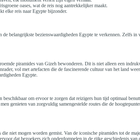
isgroene oases, wat de reis nog aantrekkelijker maakt.
 elke reis naar Egypte bijzonder.
van de belangrijkste bezienswaardigheden Egypte te verkennen. Zelfs in
roemde piramides van Gizeh bewonderen. Dit is niet alleen een indrukw
rader, vol met artefacten die de fascinerende cultuur van het land wee
aardigheden Egypte.
 beschikbaar om ervoor te zorgen dat reizigers hun tijd optimaal benut
men genieten van zorgvuldig samengestelde routes die de hoogtepunten v
s die niet mogen worden gemist. Van de iconische piramides tot de majes
rvoor dat bezoekers zich onderdompelen in de rijke geschiedenis van d