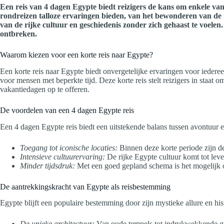
Een reis van 4 dagen Egypte biedt reizigers de kans om enkele va
rondreizen talloze ervaringen bieden, van het bewonderen van de m
van de rijke cultuur en geschiedenis zonder zich gehaast te voelen.
ontbreken.
Waarom kiezen voor een korte reis naar Egypte?
Een korte reis naar Egypte biedt onvergetelijke ervaringen voor iederee
voor mensen met beperkte tijd. Deze korte reis stelt reizigers in staa
vakantiedagen op te offeren.
De voordelen van een 4 dagen Egypte reis
Een 4 dagen Egypte reis biedt een uitstekende balans tussen avontuur 
Toegang tot iconische locaties:
Binnen deze korte periode zijn d
Intensieve cultuurervaring:
De rijke Egypte cultuur komt tot leve
Minder tijdsdruk:
Met een goed gepland schema is het mogelijk o
De aantrekkingskracht van Egypte als reisbestemming
Egypte blijft een populaire bestemming door zijn mystieke allure en hi
De unieke architectuur:
Van oude tempels tot indrukwekkende gra