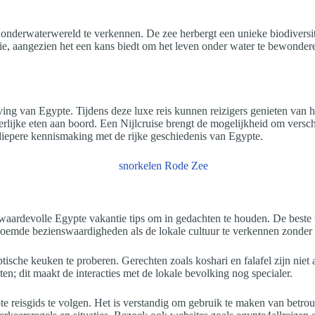
erwaterwereld te verkennen. De zee herbergt een unieke biodiversiteit 
tie, aangezien het een kans biedt om het leven onder water te bewonde
g van Egypte. Tijdens deze luxe reis kunnen reizigers genieten van het 
erlijke eten aan boord. Een Nijlcruise brengt de mogelijkheid om vers
diepere kennismaking met de rijke geschiedenis van Egypte.
waardevolle Egypte vakantie tips om in gedachten te houden. De beste t
roemde bezienswaardigheden als de lokale cultuur te verkennen zonder 
ptische keuken te proberen. Gerechten zoals koshari en falafel zijn niet 
en; dit maakt de interacties met de lokale bevolking nog specialer.
pte reisgids te volgen. Het is verstandig om gebruik te maken van betro