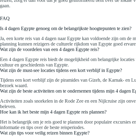
reizen, zorg er dan voor dat je goed geïnformeerd bent over de lokale 
gaan.
FAQ
Is 4 dagen Egypte genoeg om de belangrijkste hoogtepunten te zien?
Ja, een korte reis van 4 dagen naar Egypte kan voldoende zijn om de 
planning kunnen reizigers de culturele rijkdom van Egypte goed ervare
Wat zijn de voordelen van een 4 dagen Egypte reis?
Een 4 dagen Egypte reis biedt de mogelijkheid om belangrijke locaties
cultuur en geschiedenis van Egypte.
Wat zijn de must-see locaties tijdens een kort verblijf in Egypte?
Tijdens een kort verblijf zijn de piramides van Gizeh, de Karnak- en
bezoek waard.
Wat zijn de beste activiteiten om te ondernemen tijdens mijn 4 dagen E
Activiteiten zoals snorkelen in de Rode Zee en een Nijlcruise zijn onve
beleven.
Hoe kan ik het beste mijn 4 dagen Egypte reis plannen?
Het is belangrijk om je reis goed te plannen door populaire excursies e
informatie en tips over de beste reisperiodes.
Wat zijn tips voor veilig reizen binnen Egypte?