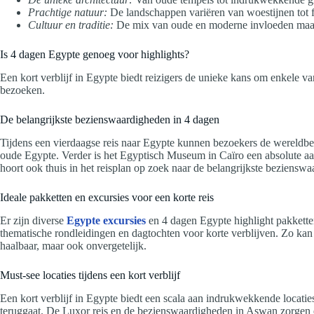
Prachtige natuur:
De landschappen variëren van woestijnen tot fr
Cultuur en traditie:
De mix van oude en moderne invloeden maakt
Is 4 dagen Egypte genoeg voor highlights?
Een kort verblijf in Egypte biedt reizigers de unieke kans om enkele 
bezoeken.
De belangrijkste bezienswaardigheden in 4 dagen
Tijdens een vierdaagse reis naar Egypte kunnen bezoekers de wereldbe
oude Egypte. Verder is het Egyptisch Museum in Caïro een absolute aan
hoort ook thuis in het reisplan op zoek naar de belangrijkste beziensw
Ideale pakketten en excursies voor een korte reis
Er zijn diverse
Egypte excursies
en 4 dagen Egypte highlight pakketten
thematische rondleidingen en dagtochten voor korte verblijven. Zo kan 
haalbaar, maar ook onvergetelijk.
Must-see locaties tijdens een kort verblijf
Een kort verblijf in Egypte biedt een scala aan indrukwekkende locatie
teruggaat. De Luxor reis en de bezienswaardigheden in Aswan zorgen e