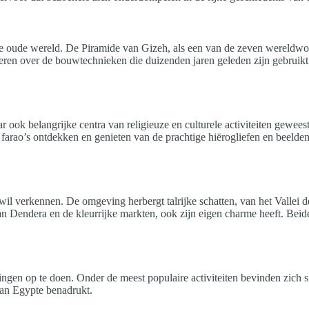
 oude wereld. De Piramide van Gizeh, als een van de zeven wereldwond
en over de bouwtechnieken die duizenden jaren geleden zijn gebruikt. 
ar ook belangrijke centra van religieuze en culturele activiteiten gew
arao’s ontdekken en genieten van de prachtige hiërogliefen en beelden 
il verkennen. De omgeving herbergt talrijke schatten, van het Vallei
Dendera en de kleurrijke markten, ook zijn eigen charme heeft. Beide 
ingen op te doen. Onder de meest populaire activiteiten bevinden zich 
an Egypte benadrukt.