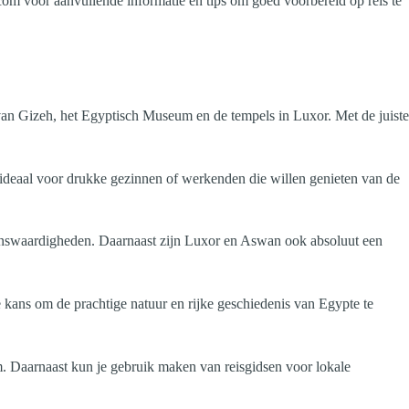
.com voor aanvullende informatie en tips om goed voorbereid op reis te
van Gizeh, het Egyptisch Museum en de tempels in Luxor. Met de juiste
s ideaal voor drukke gezinnen of werkenden die willen genieten van de
zienswaardigheden. Daarnaast zijn Luxor en Aswan ook absoluut een
de kans om de prachtige natuur en rijke geschiedenis van Egypte te
om. Daarnaast kun je gebruik maken van reisgidsen voor lokale