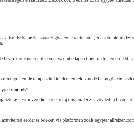
verkeersregels en situaties. Bezoek ook websites zoals egypte4allreizen
meest iconische bezienswaardigheden te verkennen, zoals de piramides 
n.
 te bezoeken zonder dat je veel vakantiedagen hoeft op te nemen. Dit i
 Luxortempel, en de tempels in Dendera enkele van de belangrijkste be
gypte rondreis?
rgetelijke ervaringen die je niet mag missen. Deze activiteiten bieden 
n activiteiten eerder te boeken via platformen zoals egypte4allreizen.c