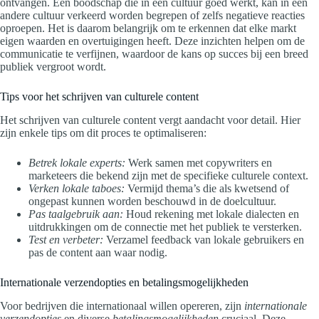
ontvangen. Een boodschap die in één cultuur goed werkt, kan in een
andere cultuur verkeerd worden begrepen of zelfs negatieve reacties
oproepen. Het is daarom belangrijk om te erkennen dat elke markt
eigen waarden en overtuigingen heeft. Deze inzichten helpen om de
communicatie te verfijnen, waardoor de kans op succes bij een breed
publiek vergroot wordt.
Tips voor het schrijven van culturele content
Het schrijven van culturele content vergt aandacht voor detail. Hier
zijn enkele tips om dit proces te optimaliseren:
Betrek lokale experts:
Werk samen met copywriters en
marketeers die bekend zijn met de specifieke culturele context.
Verken lokale taboes:
Vermijd thema’s die als kwetsend of
ongepast kunnen worden beschouwd in de doelcultuur.
Pas taalgebruik aan:
Houd rekening met lokale dialecten en
uitdrukkingen om de connectie met het publiek te versterken.
Test en verbeter:
Verzamel feedback van lokale gebruikers en
pas de content aan waar nodig.
Internationale verzendopties en betalingsmogelijkheden
Voor bedrijven die internationaal willen opereren, zijn
internationale
verzendopties
en diverse
betalingsmogelijkheden
cruciaal. Deze