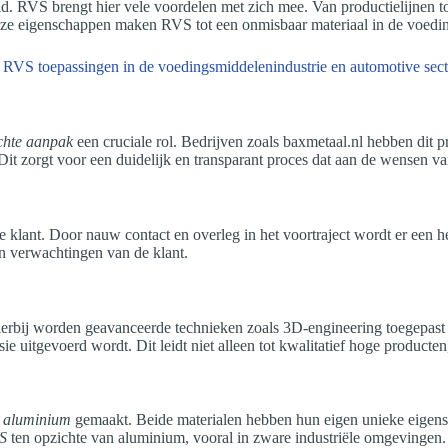
id. RVS brengt hier vele voordelen met zich mee. Van productielijnen 
 Deze eigenschappen maken RVS tot een onmisbaar materiaal in de voedi
chte aanpak
een cruciale rol. Bedrijven zoals baxmetaal.nl hebben dit pr
it zorgt voor een duidelijk en transparant proces dat aan de wensen va
e klant. Door nauw contact en overleg in het voortraject wordt er een 
 en verwachtingen van de klant.
ierbij worden geavanceerde technieken zoals 3D-engineering toegepas
ie uitgevoerd wordt. Dit leidt niet alleen tot kwalitatief hoge producten
n aluminium
gemaakt. Beide materialen hebben hun eigen unieke eigensc
S
ten opzichte van aluminium, vooral in zware industriële omgevingen.