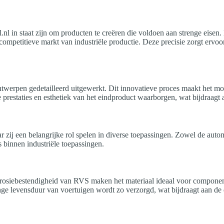
nl in staat zijn om producten te creëren die voldoen aan strenge eisen
ompetitieve markt van industriële productie. Deze precisie zorgt ervoor
twerpen gedetailleerd uitgewerkt. Dit innovatieve proces maakt het mog
restaties en esthetiek van het eindproduct waarborgen, wat bijdraagt 
ij een belangrijke rol spelen in diverse toepassingen. Zowel de autom
 binnen industriële toepassingen.
 corrosiebestendigheid van RVS maken het materiaal ideaal voor compo
nge levensduur van voertuigen wordt zo verzorgd, wat bijdraagt aan de