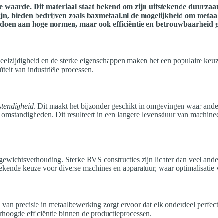
aarde. Dit materiaal staat bekend om zijn uitstekende duurzaamh
zijn, bieden bedrijven zoals baxmetaal.nl de mogelijkheid om metaal
oldoen aan hoge normen, maar ook efficiëntie en betrouwbaarheid g
e veelzijdigheid en de sterke eigenschappen maken het een populaire ke
ïteit van industriële processen.
stendigheid
. Dit maakt het bijzonder geschikt in omgevingen waar ande
e omstandigheden. Dit resulteert in een langere levensduur van machin
gewichtsverhouding. Sterke RVS constructies zijn lichter dan veel ande
kende keuze voor diverse machines en apparatuur, waar optimalisatie va
 van precisie in metaalbewerking zorgt ervoor dat elk onderdeel perfect
rhoogde efficiëntie binnen de productieprocessen.