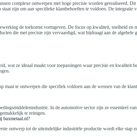
en complexe ontwerpen met hoge precisie worden gerealiseerd. Dit ma
n staat zijn om aan specifieke klantbehoeften te voldoen. De integrati
bewerking de toekomst vormgeven. De focus op kwaliteit, snelheid en m
ten die met precisie zijn vervaardigd, wat bijdraagt aan de algehele gro
, wat ze ideaal maakt voor toepassingen waar precisie en kwaliteit be
ngen.
 maat te ontwerpen die specifiek voldoen aan de wensen van de klant
dingsmiddelenindustrie. In de automotive sector zijn ze essentieel va
gemakkelijk te reinigen.
j baxmetaal.nl?
ste ontwerp tot de uiteindelijke industriële productie wordt elke stap 