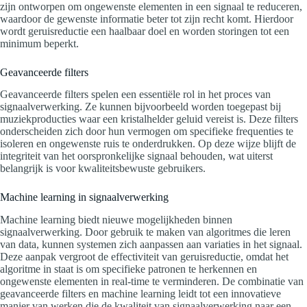
zijn ontworpen om ongewenste elementen in een signaal te reduceren,
waardoor de gewenste informatie beter tot zijn recht komt. Hierdoor
wordt geruisreductie een haalbaar doel en worden storingen tot een
minimum beperkt.
Geavanceerde filters
Geavanceerde filters spelen een essentiële rol in het proces van
signaalverwerking. Ze kunnen bijvoorbeeld worden toegepast bij
muziekproducties waar een kristalhelder geluid vereist is. Deze filters
onderscheiden zich door hun vermogen om specifieke frequenties te
isoleren en ongewenste ruis te onderdrukken. Op deze wijze blijft de
integriteit van het oorspronkelijke signaal behouden, wat uiterst
belangrijk is voor kwaliteitsbewuste gebruikers.
Machine learning in signaalverwerking
Machine learning biedt nieuwe mogelijkheden binnen
signaalverwerking. Door gebruik te maken van algoritmes die leren
van data, kunnen systemen zich aanpassen aan variaties in het signaal.
Deze aanpak vergroot de effectiviteit van geruisreductie, omdat het
algoritme in staat is om specifieke patronen te herkennen en
ongewenste elementen in real-time te verminderen. De combinatie van
geavanceerde filters en machine learning leidt tot een innovatieve
manier van werken die de kwaliteit van signaalverwerking naar een