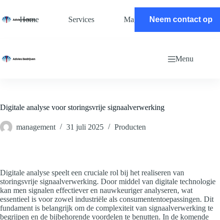
Ga
naar
Home
Services
Magazine
Neem contact op
Contact
de
inhoud
Menu
Digitale analyse voor storingsvrije signaalverwerking
management
31 juli 2025
Producten
Digitale analyse speelt een cruciale rol bij het realiseren van
storingsvrije signaalverwerking. Door middel van digitale technologie
kan men signalen effectiever en nauwkeuriger analyseren, wat
essentieel is voor zowel industriële als consumententoepassingen. Dit
fundament is belangrijk om de complexiteit van signaalverwerking te
begrijpen en de bijbehorende voordelen te benutten. In de komende