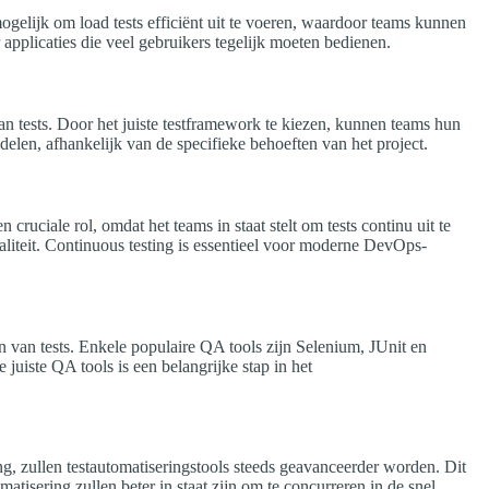
mogelijk om load tests efficiënt uit te voeren, waardoor teams kunnen
applicaties die veel gebruikers tegelijk moeten bedienen.
an tests. Door het juiste testframework te kiezen, kunnen teams hun
delen, afhankelijk van de specifieke behoeften van het project.
cruciale rol, omdat het teams in staat stelt om tests continu uit te
aliteit. Continuous testing is essentieel voor moderne DevOps-
n van tests. Enkele populaire QA tools zijn Selenium, JUnit en
juiste QA tools is een belangrijke stap in het
g, zullen testautomatiseringstools steeds geavanceerder worden. Dit
atisering zullen beter in staat zijn om te concurreren in de snel