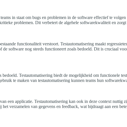
lt teams in staat om bugs en problemen in de software effectief te volg
ritieke problemen. Dit verbetert de algehele softwarekwaliteit en zorgt e
estaande functionaliteit verstoort. Testautomatisering maakt regressiete
of de software nog steeds functioneert zoals bedoeld. Dit is cruciaal v
als bedoeld. Testautomatisering biedt de mogelijkheid om functionele tes
 gebruik te maken van testautomatisering kunnen teams hun softwarekwali
g van een applicatie. Testautomatisering kan ook in deze context nuttig 
ij het verzamelen van gegevens en feedback, wat bijdraagt aan een beter