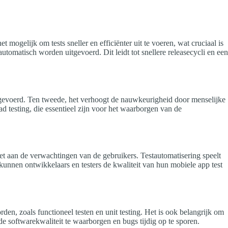
 mogelijk om tests sneller en efficiënter uit te voeren, wat cruciaal is
utomatisch worden uitgevoerd. Dit leidt tot snellere releasecycli en een
uitgevoerd. Ten tweede, het verhoogt de nauwkeurigheid door menselijke
ad testing, die essentieel zijn voor het waarborgen van de
doet aan de verwachtingen van de gebruikers. Testautomatisering speelt
s kunnen ontwikkelaars en testers de kwaliteit van hun mobiele app test
den, zoals functioneel testen en unit testing. Het is ook belangrijk om
de softwarekwaliteit te waarborgen en bugs tijdig op te sporen.