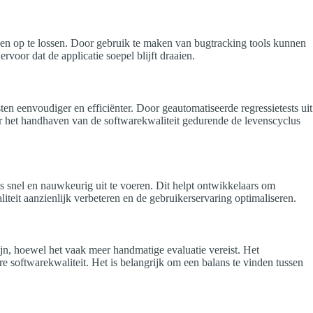
en en op te lossen. Door gebruik te maken van bugtracking tools kunnen
rvoor dat de applicatie soepel blijft draaien.
sten eenvoudiger en efficiënter. Door geautomatiseerde regressietests uit
oor het handhaven van de softwarekwaliteit gedurende de levenscyclus
ts snel en nauwkeurig uit te voeren. Dit helpt ontwikkelaars om
teit aanzienlijk verbeteren en de gebruikerservaring optimaliseren.
zijn, hoewel het vaak meer handmatige evaluatie vereist. Het
e softwarekwaliteit. Het is belangrijk om een balans te vinden tussen