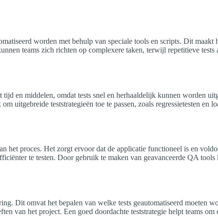
matiseerd worden met behulp van speciale tools en scripts. Dit maakt het
nnen teams zich richten op complexere taken, terwijl repetitieve tests a
aart tijd en middelen, omdat tests snel en herhaaldelijk kunnen worden 
m uitgebreide teststrategieën toe te passen, zoals regressietesten en lo
an het proces. Het zorgt ervoor dat de applicatie functioneel is en vol
en efficiënter te testen. Door gebruik te maken van geavanceerde QA tool
sering. Dit omvat het bepalen van welke tests geautomatiseerd moeten wor
eften van het project. Een goed doordachte teststrategie helpt teams om 