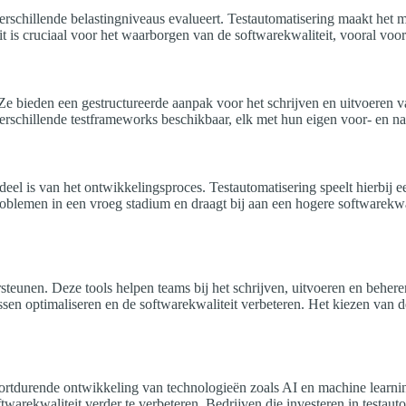
 verschillende belastingniveaus evalueert. Testautomatisering maakt het 
 is cruciaal voor het waarborgen van de softwarekwaliteit, vooral voor 
 Ze bieden een gestructureerde aanpak voor het schrijven en uitvoeren v
verschillende testframeworks beschikbaar, elk met hun eigen voor- en na
el is van het ontwikkelingsproces. Testautomatisering speelt hierbij een 
 problemen in een vroeg stadium en draagt bij aan een hogere softwarekw
steunen. Deze tools helpen teams bij het schrijven, uitvoeren en behere
sen optimaliseren en de softwarekwaliteit verbeteren. Het kiezen van de 
oortdurende ontwikkeling van technologieën zoals AI en machine learnin
arekwaliteit verder te verbeteren. Bedrijven die investeren in testautom