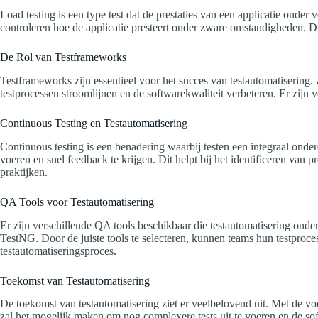
Load testing is een type test dat de prestaties van een applicatie onder
controleren hoe de applicatie presteert onder zware omstandigheden. Dit
De Rol van Testframeworks
Testframeworks zijn essentieel voor het succes van testautomatisering.
testprocessen stroomlijnen en de softwarekwaliteit verbeteren. Er zijn 
Continuous Testing en Testautomatisering
Continuous testing is een benadering waarbij testen een integraal onderde
voeren en snel feedback te krijgen. Dit helpt bij het identificeren van
praktijken.
QA Tools voor Testautomatisering
Er zijn verschillende QA tools beschikbaar die testautomatisering onder
TestNG. Door de juiste tools te selecteren, kunnen teams hun testproces
testautomatiseringsproces.
Toekomst van Testautomatisering
De toekomst van testautomatisering ziet er veelbelovend uit. Met de v
zal het mogelijk maken om nog complexere tests uit te voeren en de softw