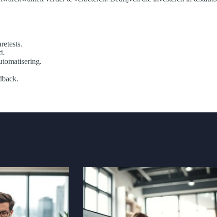
retests.
d.
utomatisering.
edback.