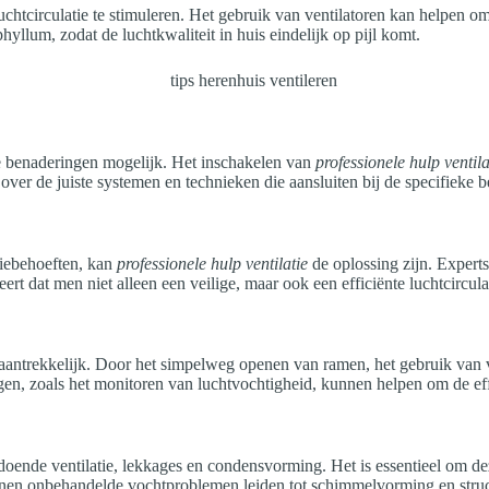
luchtcirculatie te stimuleren. Het gebruik van ventilatoren kan helpen 
yllum, zodat de luchtkwaliteit in huis eindelijk op pijl komt.
nde benaderingen mogelijk. Het inschakelen van
professionele hulp ventila
er de juiste systemen en technieken die aansluiten bij de specifieke 
tiebehoeften, kan
professionele hulp ventilatie
de oplossing zijn. Expert
 dat men niet alleen een veilige, maar ook een efficiënte luchtcirculati
aantrekkelijk. Door het simpelweg openen van ramen, het gebruik van 
gen, zoals het monitoren van luchtvochtigheid, kunnen helpen om de eff
doende ventilatie, lekkages en condensvorming. Het is essentieel om 
nnen onbehandelde vochtproblemen leiden tot schimmelvorming en struc