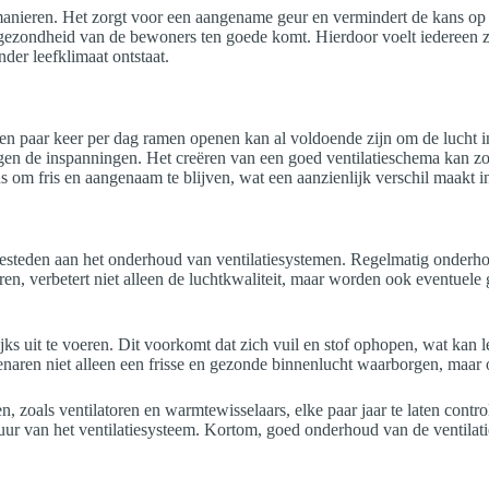
de manieren. Het zorgt voor een aangename geur en vermindert de kans o
 gezondheid van de bewoners ten goede komt. Hierdoor voelt iedereen zic
der leefklimaat ontstaat.
 Een paar keer per dag ramen openen kan al voldoende zijn om de lucht 
n de inspanningen. Het creëren van een goed ventilatieschema kan zowel 
ans om fris en aangenaam te blijven, wat een aanzienlijk verschil maakt 
besteden aan het onderhoud van ventilatiesystemen. Regelmatig onderh
oleren, verbetert niet alleen de luchtkwaliteit, maar worden ook eventuele
ijks uit te voeren. Dit voorkomt dat zich vuil en stof ophopen, wat kan
enaren niet alleen een frisse en gezonde binnenlucht waarborgen, maar
n, zoals ventilatoren en warmtewisselaars, elke paar jaar te laten contr
duur van het ventilatiesysteem. Kortom, goed onderhoud van de ventilati