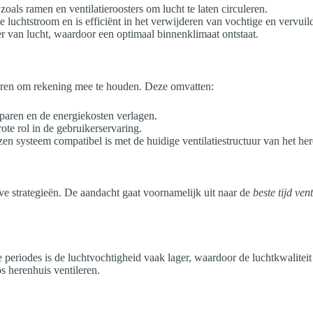
oals ramen en ventilatieroosters om lucht te laten circuleren.
 luchtstroom en is efficiënt in het verwijderen van vochtige en vervuild
er van lucht, waardoor een optimaal binnenklimaat ontstaat.
toren om rekening mee te houden. Deze omvatten:
sparen en de energiekosten verlagen.
e rol in de gebruikerservaring.
zen systeem compatibel is met de huidige ventilatiestructuur van het he
eve strategieën. De aandacht gaat voornamelijk uit naar de
beste tijd ven
 periodes is de luchtvochtigheid vaak lager, waardoor de luchtkwalite
s herenhuis ventileren.