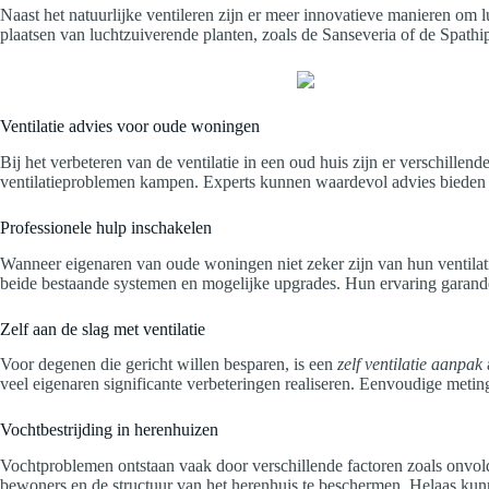
Naast het natuurlijke ventileren zijn er meer innovatieve manieren om 
plaatsen van luchtzuiverende planten, zoals de Sanseveria of de Spathiph
Ventilatie advies voor oude woningen
Bij het verbeteren van de ventilatie in een oud huis zijn er verschille
ventilatieproblemen kampen. Experts kunnen waardevol advies bieden ov
Professionele hulp inschakelen
Wanneer eigenaren van oude woningen niet zeker zijn van hun ventila
beide bestaande systemen en mogelijke upgrades. Hun ervaring garandeert
Zelf aan de slag met ventilatie
Voor degenen die gericht willen besparen, is een
zelf ventilatie aanpak
veel eigenaren significante verbeteringen realiseren. Eenvoudige metin
Vochtbestrijding in herenhuizen
Vochtproblemen ontstaan vaak door verschillende factoren zoals onvol
bewoners en de structuur van het herenhuis te beschermen. Helaas ku