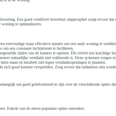
uitvoering. Een goed
ventileren herenhuis stappenplan
zorgt ervoor dat d
e woning te optimaliseren.
s een eenvoudige maar effectieve manier om een oude woning te ventiler
ze om een constante luchtstroom te faciliteren.
vergestelde zijden van de kamers te openen. Dit creëert een krachtige lu
eer natuurlijke ventilatie niet voldoende is. Deze systemen zorgen erv
aten staan en meubels niet tegen ventilatieopeningen te plaatsen.
ht zich goed kunnen verspreiden. Zorg ervoor dat radiatoren niet word
 belangrijk om goed geïnformeerd te zijn over de verschillende opties di
izen. Enkele van de meest populaire opties omvatten: