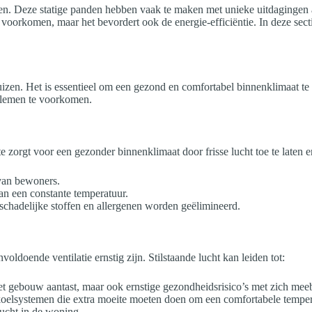
en. Deze statige panden hebben vaak te maken met unieke uitdagingen als
oorkomen, maar het bevordert ook de energie-efficiëntie. In deze secti
huizen. Het is essentieel om een gezond en comfortabel binnenklimaat te
blemen te voorkomen.
 zorgt voor een gezonder binnenklimaat door frisse lucht toe te laten en 
 van bewoners.
aan een constante temperatuur.
chadelijke stoffen en allergenen worden geëlimineerd.
doende ventilatie ernstig zijn. Stilstaande lucht kan leiden tot:
het gebouw aantast, maar ook ernstige gezondheidsrisico’s met zich mee
koelsystemen die extra moeite moeten doen om een comfortabele temper
cht in de woning.