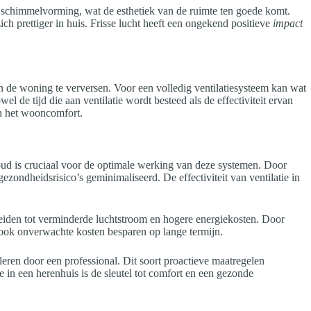
p schimmelvorming, wat de esthetiek van de ruimte ten goede komt.
h prettiger in huis. Frisse lucht heeft een ongekend positieve
impact
in de woning te verversen. Voor een volledig ventilatiesysteem kan wat
de tijd die aan ventilatie wordt besteed als de effectiviteit ervan
in het wooncomfort.
oud is cruciaal voor de optimale werking van deze systemen. Door
 gezondheidsrisico’s geminimaliseerd. De effectiviteit van ventilatie in
 leiden tot verminderde luchtstroom en hogere energiekosten. Door
 ook onverwachte kosten besparen op lange termijn.
oleren door een professional. Dit soort proactieve maatregelen
e in een herenhuis is de sleutel tot comfort en een gezonde