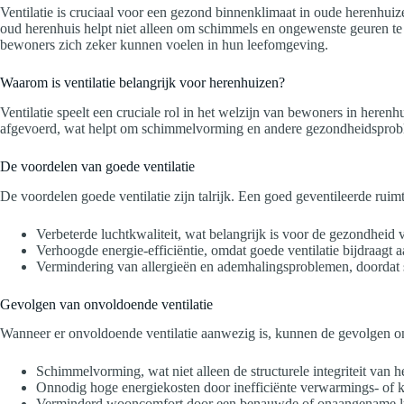
Ventilatie is cruciaal voor een gezond binnenklimaat in oude herenhuiz
oud herenhuis helpt niet alleen om schimmels en ongewenste geuren te v
bewoners zich zeker kunnen voelen in hun leefomgeving.
Waarom is ventilatie belangrijk voor herenhuizen?
Ventilatie speelt een cruciale rol in het welzijn van bewoners in heren
afgevoerd, wat helpt om schimmelvorming en andere gezondheidspro
De voordelen van goede ventilatie
De voordelen goede ventilatie zijn talrijk. Een goed geventileerde ruimte
Verbeterde luchtkwaliteit, wat belangrijk is voor de gezondheid
Verhoogde energie-efficiëntie, omdat goede ventilatie bijdraagt 
Vermindering van allergieën en ademhalingsproblemen, doordat s
Gevolgen van onvoldoende ventilatie
Wanneer er onvoldoende ventilatie aanwezig is, kunnen de gevolgen onvol
Schimmelvorming, wat niet alleen de structurele integriteit van 
Onnodig hoge energiekosten door inefficiënte verwarmings- of 
Verminderd wooncomfort door een benauwde of onaangename lu