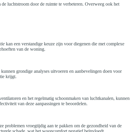
om de luchtstroom door de ruimte te verbeteren. Overweeg ook het
tie
kan een verstandige keuze zijn voor diegenen die met complexe
behoeften van de woning.
s kunnen grondige analyses uitvoeren en aanbevelingen doen voor
e krijgt.
ventilatoren en het regelmatig schoonmaken van luchtkanalen, kunnen
ectiviteit van deze aanpassingen te beoordelen.
deze problemen vroegtijdig aan te pakken om de gezondheid van de
turele schade, wat het wooncomfort negatief beïnvloedt.