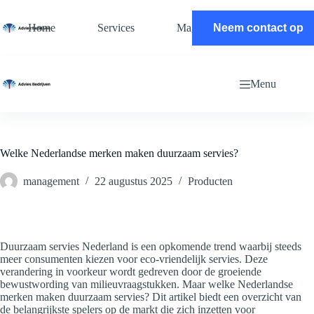
Ga
naar
Home
Services
Magazine
Neem contact op
Contact
de
inhoud
Menu
Welke Nederlandse merken maken duurzaam servies?
management
22 augustus 2025
Producten
Duurzaam servies Nederland is een opkomende trend waarbij steeds
meer consumenten kiezen voor eco-vriendelijk servies. Deze
verandering in voorkeur wordt gedreven door de groeiende
bewustwording van milieuvraagstukken. Maar welke Nederlandse
merken maken duurzaam servies? Dit artikel biedt een overzicht van
de belangrijkste spelers op de markt die zich inzetten voor