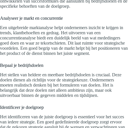
ontwikkelen van succesformules die aansluiten bij bedrijfsdoelen en de
specifieke behoeften van de doelgroep.
Analyseer je markt en concurrentie
Een uitgebreide marktanalyse helpt ondernemers inzicht te krijgen in
trends, klantbehoeften en gedrag. Het uitvoeren van een
concurrentieanalyse biedt een duidelijk beeld van wat mededingers
goed doen en waar ze tekortschieten. Dit laat ruimte voor strategische
voordelen. Een goed begrip van de markt helpt bij het positioneren van
het product of de dienst binnen het juiste segment.
Bepaal je bedrijfsdoelen
Het stellen van heldere en meetbare bedrijfsdoelen is cruciaal. Deze
doelen dienen als richtlijn voor de strategiekeuze. Ondernemers
moeten realistisch denken bij het formuleren van doelen. Het is
belangrijk dat deze doelen niet alleen ambitieus zijn, maar ook
uitvoerbaar binnen de gegeven middelen en tijdslijnen.
Identificeer je doelgroep
Het identificeren van de juiste doelgroep is essentieel voor het succes
van iedere strategie. Een goed gedefinieerde doelgroep zorgt ervoor
dat de gekozen strategie aansluit bij de wensen en verwachtingen van