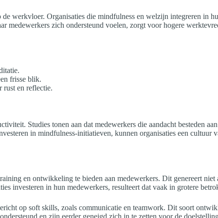
 de werkvloer. Organisaties die mindfulness en welzijn integreren in hu
r medewerkers zich ondersteund voelen, zorgt voor hogere werktevrede
itatie.
 frisse blik.
ust en reflectie.
tiviteit. Studies tonen aan dat medewerkers die aandacht besteden aan
investeren in mindfulness-initiatieven, kunnen organisaties een cultuur 
training en ontwikkeling te bieden aan medewerkers. Dit genereert nie
s investeren in hun medewerkers, resulteert dat vaak in grotere betrok
richt op soft skills, zoals communicatie en teamwork. Dit soort ontwik
dersteund en zijn eerder geneigd zich in te zetten voor de doelstelling