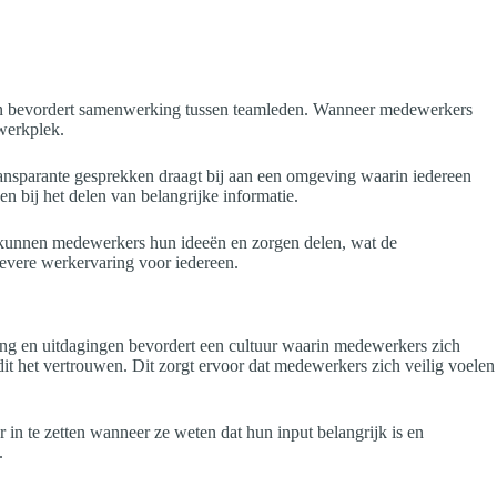
r en bevordert samenwerking tussen teamleden. Wanneer medewerkers
 werkplek.
ansparante gesprekken draagt bij aan een omgeving waarin iedereen
n bij het delen van belangrijke informatie.
 kunnen medewerkers hun ideeën en zorgen delen, wat de
tievere werkervaring voor iedereen.
ang en uitdagingen bevordert een cultuur waarin medewerkers zich
dit het vertrouwen. Dit zorgt ervoor dat medewerkers zich veilig voelen
n te zetten wanneer ze weten dat hun input belangrijk is en
.