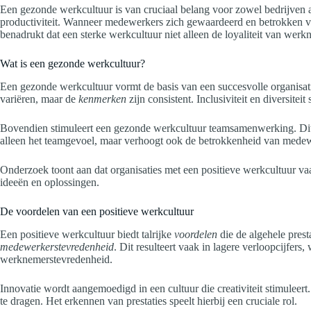
Een gezonde werkcultuur is van cruciaal belang voor zowel bedrijven
productiviteit. Wanneer medewerkers zich gewaardeerd en betrokken voe
benadrukt dat een sterke werkcultuur niet alleen de loyaliteit van we
Wat is een gezonde werkcultuur?
Een gezonde werkcultuur vormt de basis van een succesvolle organisat
variëren, maar de
kenmerken
zijn consistent. Inclusiviteit en diversit
Bovendien stimuleert een gezonde werkcultuur teamsamenwerking. Dit
alleen het teamgevoel, maar verhoogt ook de betrokkenheid van medew
Onderzoek toont aan dat organisaties met een positieve werkcultuur v
ideeën en oplossingen.
De voordelen van een positieve werkcultuur
Een positieve werkcultuur biedt talrijke
voordelen
die de algehele pres
medewerkerstevredenheid
. Dit resulteert vaak in lagere verloopcijfers,
werknemerstevredenheid.
Innovatie wordt aangemoedigd in een cultuur die creativiteit stimulee
te dragen. Het erkennen van prestaties speelt hierbij een cruciale rol.