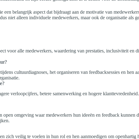
 een belangrijk aspect dat bijdraagt aan de motivatie van medewerkers.
 dus niet alleen individuele medewerkers, maar ook de organisatie als ge
 voor alle medewerkers, waardering van prestaties, inclusiviteit en di
uur?
jdens cultuurdiagnoses, het organiseren van feedbacksessies en hen aan
ganisatie.
ie?
agere verloopcijfers, betere samenwerking en hogere klanttevredenheid.
en open omgeving waar medewerkers hun ideeën en feedback kunnen dele
jken.
en zich veilig te voelen in hun rol en hen aanmoedigen om openhartig h