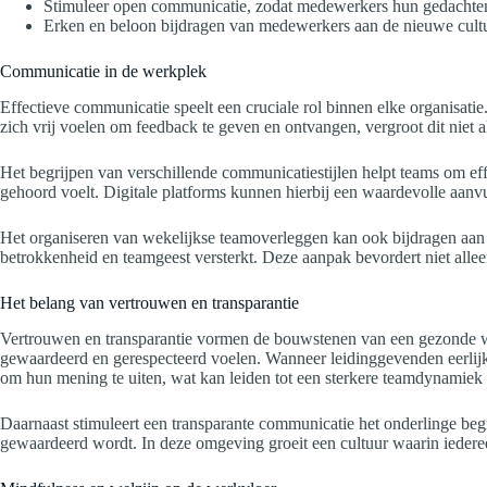
Stimuleer open communicatie, zodat medewerkers hun gedachten 
Erken en beloon bijdragen van medewerkers aan de nieuwe cultu
Communicatie in de werkplek
Effectieve communicatie speelt een cruciale rol binnen elke organisa
zich vrij voelen om feedback te geven en ontvangen, vergroot dit niet a
Het begrijpen van verschillende communicatiestijlen helpt teams om e
gehoord voelt. Digitale platforms kunnen hierbij een waardevolle aanvu
Het organiseren van wekelijkse teamoverleggen kan ook bijdragen aan
betrokkenheid en teamgeest versterkt. Deze aanpak bevordert niet allee
Het belang van vertrouwen en transparantie
Vertrouwen en transparantie vormen de bouwstenen van een gezonde wer
gewaardeerd en gerespecteerd voelen. Wanneer leidinggevenden eerlijk z
om hun mening te uiten, wat kan leiden tot een sterkere teamdynamiek 
Daarnaast stimuleert een transparante communicatie het onderlinge be
gewaardeerd wordt. In deze omgeving groeit een cultuur waarin ieder