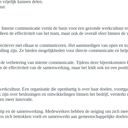
vrijelijk kunnen delen.
ur.
tie. Interne communicatie vormt de basis voor een gezonde werkcultuu
lleen de effectiviteit van het team, maar ook de overall sfeer binnen de
ffectiever met elkaar te communiceren. Het aanmoedigen van open en tr
lling zijn. Ze bieden mogelijkheden voor directe communicatie en helpe
 de verbetering van interne communicatie. Tijdens deze bijeenkomsten
n de effectiviteit van de samenwerking, maar het leidt ook tot een posi
kcultuur. Een organisatie die openhartig is over haar doelen, voortg
ijn over beslissingen en ontwikkelingen binnen het bedrijf, versterkt 
en meer innovatie.
grip en de samenwerking. Medewerkers hebben de neiging om zich meer i
een zich betrokken voelt en samenwerkt aan gemeenschappelijke doelen