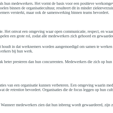
 als hun medewerkers. Het vormt de basis voor een positieve werkomge
len binnen de organisatiecultuur, resulteert dit in minder ziekteverzu
rknemers versterkt, maar ook de samenwerking binnen teams bevordert.
ie. Het omvat een omgeving waar open communicatie, respect, en waard
eit spelen een grote rol, zodat alle medewerkers zich gehoord en gewaarde
 houdt in dat werknemers worden aangemoedigd om samen te werken en
erkers bij hun werk.
aak beter presteren dan hun concurrenten. Medewerkers die zich op hu
taties van een organisatie kunnen verbeteren. Een omgeving waarin me
 wat de
retention
bevordert. Organisaties die de focus leggen op hun cultu
rt. Wanneer medewerkers zien dat hun inbreng wordt gewaardeerd, zijn z