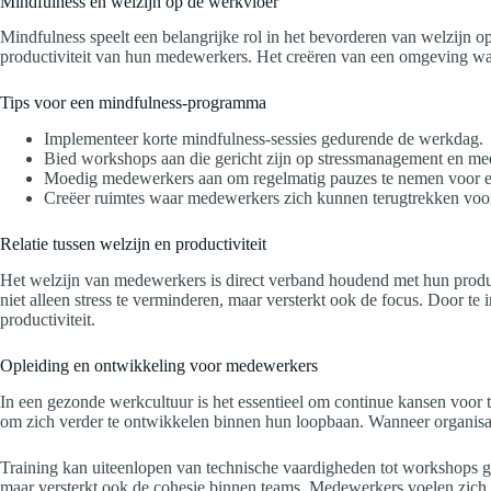
Mindfulness en welzijn op de werkvloer
Mindfulness speelt een belangrijke rol in het bevorderen van welzijn op
productiviteit van hun medewerkers. Het creëren van een omgeving waa
Tips voor een mindfulness-programma
Implementeer korte mindfulness-sessies gedurende de werkdag.
Bied workshops aan die gericht zijn op stressmanagement en med
Moedig medewerkers aan om regelmatig pauzes te nemen voor een
Creëer ruimtes waar medewerkers zich kunnen terugtrekken voor r
Relatie tussen welzijn en productiviteit
Het welzijn van medewerkers is direct verband houdend met hun produc
niet alleen stress te verminderen, maar versterkt ook de focus. Door te 
productiviteit.
Opleiding en ontwikkeling voor medewerkers
In een gezonde werkcultuur is het essentieel om continue kansen voor 
om zich verder te ontwikkelen binnen hun loopbaan. Wanneer organisatie
Training kan uiteenlopen van technische vaardigheden tot workshops ge
maar versterkt ook de cohesie binnen teams. Medewerkers voelen zich on