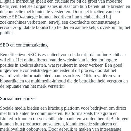
Digitale marketing speelt een cruciale rol bij de groei van moderne
bedrijven. Het stelt organisaties in staat om hun bereik uit te breiden en
de connectie met klanten te versterken. Door het inzetten van een
sterke SEO-strategie kunnen bedrijven hun zichtbaarheid bij
zoekmachines verbeteren, terwijl een doordachte contentstrategie
ervoor zorgt dat de boodschap helder en aantrekkelijk overkomt bij het
publiek.
SEO en contentmarketing
Een effectieve SEO is essentieel voor elk bedrijf dat online zichtbaar
wil zijn. Het optimaliseren van de website kan leiden tot hogere
posities in zoekresultaten, wat resulteert in meer verkeer. Een goed
uitgevoerde contentstrategie ondersteunt dit proces, doordat het
waardevolle informatie biedt aan bezoekers. Dit kan variëren van
blogartikelen tot multimedia-inhoud die de betrokkenheid vergroot en
de reputatie van het merk versterkt.
Sociaal media inzet
Sociale media bieden een krachtig platform voor bedrijven om direct
met hun klanten te communiceren. Platforms zoals Instagram en
LinkedIn kunnen op verschillende manieren worden benut. Bedrijven
kunnen hun producten presenteren, klantinteractie stimuleren en
merkloyaliteit opbouwen. Door gebruik te maken van interessante