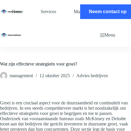
Ga
naar
Home
Services
Magazine
Neem contact op
Contact
de
inhoud
Menu
Wat zijn effectieve strategieën voor groei?
management
12 oktober 2025
Advies bedrijven
Groei is een cruciaal aspect voor de duurzaamheid en continuïteit van
bedrijven. In een steeds competitievere markt is het noodzakelijk om
effectieve strategieën voor groei te begrijpen en toe te passen.
Onderzoek van vooraanstaande bureaus zoals McKinsey en Deloitte
toont aan dat bedrijven die gericht investeren in duurzame groei, vaak
beter presteren dan hun concurrenten. Deze sectie legt de basis voor