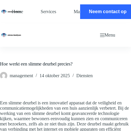
Ga
naar
Home
Services
Magazine
Neem contact op
Contact
de
inhoud
Menu
Hoe werkt een slimme deurbel precies?
management
14 oktober 2025
Diensten
Een slimme deurbel is een innovatief apparaat dat de veiligheid en
communicatiemogelijkheden van een huis aanzienlijk verbetert. Bij de
werking van een slimme deurbel komt geavanceerde technologie
kijken, waarmee bewoners eenvoudig kunnen zien en communiceren
met bezoekers, zelfs als ze niet thuis zijn. Deze deurbel maakt gebruik
van verbinding met het internet en mobiele apparaten om efficiënt