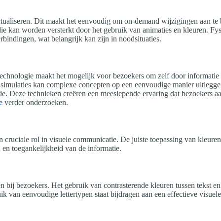
 actualiseren. Dit maakt het eenvoudig om on-demand wijzigingen aan t
, die kan worden versterkt door het gebruik van animaties en kleuren. 
verbindingen, wat belangrijk kan zijn in noodsituaties.
e. Technologie maakt het mogelijk voor bezoekers om zelf door informatie
le simulaties kan complexe concepten op een eenvoudige manier uitlegge
ie. Deze technieken creëren een meeslepende ervaring dat bezoekers a
e
verder onderzoeken.
en cruciale rol in visuele communicatie. De juiste toepassing van kleur
 en toegankelijkheid van de informatie.
bij bezoekers. Het gebruik van contrasterende kleuren tussen tekst en 
uik van eenvoudige lettertypen staat bijdragen aan een effectieve visue