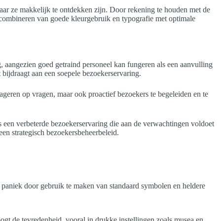
 waar ze makkelijk te ontdekken zijn. Door rekening te houden met de
 combineren van goede kleurgebruik en typografie met optimale
ng, aangezien goed getraind personeel kan fungeren als een aanvulling
t bijdraagt aan een soepele bezoekerservaring.
 reageren op vragen, maar ook proactief bezoekers te begeleiden en te
s een verbeterde bezoekerservaring die aan de verwachtingen voldoet
n een strategisch bezoekersbeheerbeleid.
omt paniek door gebruik te maken van standaard symbolen en heldere
ogt de tevredenheid, vooral in drukke instellingen zoals musea en