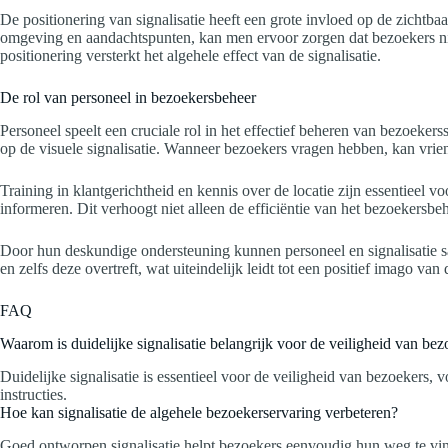
De positionering van signalisatie heeft een grote invloed op de zichtba
omgeving en aandachtspunten, kan men ervoor zorgen dat bezoekers ni
positionering versterkt het algehele effect van de signalisatie.
De rol van personeel in bezoekersbeheer
Personeel speelt een cruciale rol in het effectief beheren van bezoeker
op de visuele signalisatie. Wanneer bezoekers vragen hebben, kan vriend
Training in klantgerichtheid en kennis over de locatie zijn essentieel v
informeren. Dit verhoogt niet alleen de efficiëntie van het bezoekersbe
Door hun deskundige ondersteuning kunnen personeel en signalisatie s
en zelfs deze overtreft, wat uiteindelijk leidt tot een positief imago v
FAQ
Waarom is duidelijke signalisatie belangrijk voor de veiligheid van bez
Duidelijke signalisatie is essentieel voor de veiligheid van bezoekers,
instructies.
Hoe kan signalisatie de algehele bezoekerservaring verbeteren?
Goed ontworpen signalisatie helpt bezoekers eenvoudig hun weg te vinde