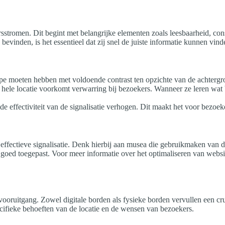
ersstromen. Dit begint met belangrijke elementen zoals leesbaarheid, con
bevinden, is het essentieel dat zij snel de juiste informatie kunnen vin
ype moeten hebben met voldoende contrast ten opzichte van de achtergron
de hele locatie voorkomt verwarring bij bezoekers. Wanneer ze leren w
de effectiviteit van de signalisatie verhogen. Dit maakt het voor bezoe
 effectieve signalisatie. Denk hierbij aan musea die gebruikmaken van d
 goed toegepast. Voor meer informatie over het optimaliseren van website
ooruitgang. Zowel digitale borden als fysieke borden vervullen een cruc
ecifieke behoeften van de locatie en de wensen van bezoekers.