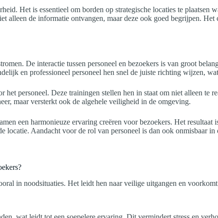
arheid. Het is essentieel om borden op strategische locaties te plaatsen
et alleen de informatie ontvangen, maar deze ook goed begrijpen. Het
sstromen. De interactie tussen personeel en bezoekers is van groot bela
elijk en professioneel personeel hen snel de juiste richting wijzen, wa
oor het personeel. Deze trainingen stellen hen in staat om niet alleen te
heer, maar versterkt ook de algehele veiligheid in de omgeving.
amen een harmonieuze ervaring creëren voor bezoekers. Het resultaat i
an de locatie. Aandacht voor de rol van personeel is dan ook onmisbaar i
oekers?
 vooral in noodsituaties. Het leidt hen naar veilige uitgangen en voork
n, wat leidt tot een soepelere ervaring. Dit vermindert stress en verho