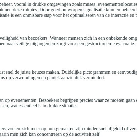
rsbeheer, vooral in drukke omgevingen zoals musea, evenementenlocaties 
e binnen deze ruimtes. Door goed ontworpen signalisatie kunnen beheerd
satie is een onmisbare stap voor het optimaliseren van de interactie en
 de veiligheid van bezoekers. Wanneer mensen zich in een onbekende omg
 hen naar veilige uitgangen en zorgt voor een gestructureerde evacuati
ust snel de juiste keuzes maken. Duidelijke pictogrammen en eenvoudige 
ans op verwondingen en paniek aanzienlijk vermindert.
 en op evenementen. Bezoekers begrijpen precies waar ze moeten gaan 
en, wat essentieel is in drukke situaties.
rs voelen zich meer op hun gemak en zijn minder snel afgeleid of versto
aarin men zich kan concentreren op de activiteit zelf.