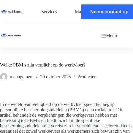
Ga
naar
Home
Services
Magazine
Neem contact op
Contact
de
inhoud
Menu
Welke PBM’s zijn verplicht op de werkvloer?
management
20 oktober 2025
Producten
In de wereld van veiligheid op de werkvloer speelt het begrip
persoonlijke beschermingsmiddelen (PBM’s) een cruciale rol. Dit
artikel behandelt de verplichtingen die werkgevers hebben met
betrekking tot PBM’s en biedt inzicht in de specifieke
beschermingsmiddelen die vereist zijn in verschillende sectoren. Het is
essentieel dat zowel werkgevers als werknemers zich bewust zijn van