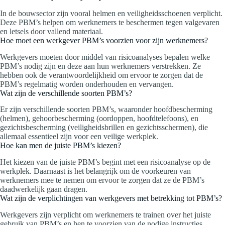
In de bouwsector zijn vooral helmen en veiligheidsschoenen verplicht.
Deze PBM’s helpen om werknemers te beschermen tegen valgevaren
en letsels door vallend materiaal.
Hoe moet een werkgever PBM’s voorzien voor zijn werknemers?
Werkgevers moeten door middel van risicoanalyses bepalen welke
PBM’s nodig zijn en deze aan hun werknemers verstrekken. Ze
hebben ook de verantwoordelijkheid om ervoor te zorgen dat de
PBM’s regelmatig worden onderhouden en vervangen.
Wat zijn de verschillende soorten PBM’s?
Er zijn verschillende soorten PBM’s, waaronder hoofdbescherming
(helmen), gehoorbescherming (oordoppen, hoofdtelefoons), en
gezichtsbescherming (veiligheidsbrillen en gezichtsschermen), die
allemaal essentieel zijn voor een veilige werkplek.
Hoe kan men de juiste PBM’s kiezen?
Het kiezen van de juiste PBM’s begint met een risicoanalyse op de
werkplek. Daarnaast is het belangrijk om de voorkeuren van
werknemers mee te nemen om ervoor te zorgen dat ze de PBM’s
daadwerkelijk gaan dragen.
Wat zijn de verplichtingen van werkgevers met betrekking tot PBM’s?
Werkgevers zijn verplicht om werknemers te trainen over het juiste
gebruik van PBM’s en hen te voorzien van de nodige instructies.