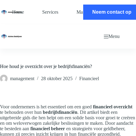
Ga
naar
Home
Services
Magazine
Neem contact op
Contact
de
inhoud
Menu
Hoe houd je overzicht over je bedrijfsfinanciën?
management
28 oktober 2025
Financieel
Voor ondernemers is het essentieel om een goed
financieel overzicht
te behouden over hun
bedrijfsfinanciën
. Dit artikel biedt een
uitgebreide gids die hen helpt om een solide basis voor groei te creëren
en om weloverwogen zakelijke beslissingen te maken. Door aandacht
te besteden aan
financieel beheer
en strategieën voor geldbeheer,
kunnen zij precies inzicht krijgen in hun financiële gezondheid.