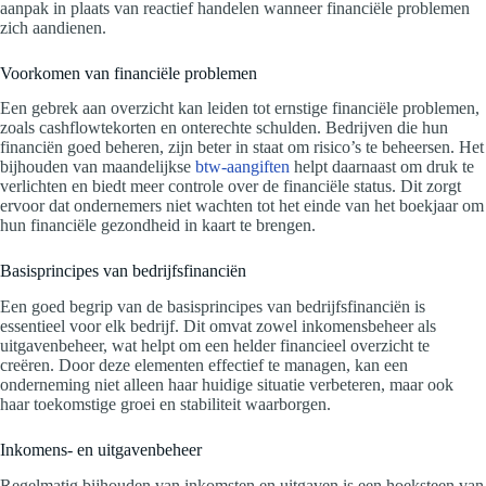
aanpak in plaats van reactief handelen wanneer financiële problemen
zich aandienen.
Voorkomen van financiële problemen
Een gebrek aan overzicht kan leiden tot ernstige financiële problemen,
zoals cashflowtekorten en onterechte schulden. Bedrijven die hun
financiën goed beheren, zijn beter in staat om risico’s te beheersen. Het
bijhouden van maandelijkse
btw-aangiften
helpt daarnaast om druk te
verlichten en biedt meer controle over de financiële status. Dit zorgt
ervoor dat ondernemers niet wachten tot het einde van het boekjaar om
hun financiële gezondheid in kaart te brengen.
Basisprincipes van bedrijfsfinanciën
Een goed begrip van de basisprincipes van bedrijfsfinanciën is
essentieel voor elk bedrijf. Dit omvat zowel inkomensbeheer als
uitgavenbeheer, wat helpt om een helder financieel overzicht te
creëren. Door deze elementen effectief te managen, kan een
onderneming niet alleen haar huidige situatie verbeteren, maar ook
haar toekomstige groei en stabiliteit waarborgen.
Inkomens- en uitgavenbeheer
Regelmatig bijhouden van inkomsten en uitgaven is een hoeksteen van