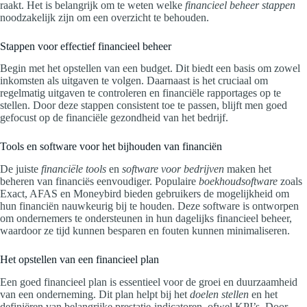
raakt. Het is belangrijk om te weten welke
financieel beheer stappen
noodzakelijk zijn om een overzicht te behouden.
Stappen voor effectief financieel beheer
Begin met het opstellen van een budget. Dit biedt een basis om zowel
inkomsten als uitgaven te volgen. Daarnaast is het cruciaal om
regelmatig uitgaven te controleren en financiële rapportages op te
stellen. Door deze stappen consistent toe te passen, blijft men goed
gefocust op de financiële gezondheid van het bedrijf.
Tools en software voor het bijhouden van financiën
De juiste
financiële tools
en
software voor bedrijven
maken het
beheren van financiës eenvoudiger. Populaire
boekhoudsoftware
zoals
Exact, AFAS en Moneybird bieden gebruikers de mogelijkheid om
hun financiën nauwkeurig bij te houden. Deze software is ontworpen
om ondernemers te ondersteunen in hun dagelijks financieel beheer,
waardoor ze tijd kunnen besparen en fouten kunnen minimaliseren.
Het opstellen van een financieel plan
Een goed financieel plan is essentieel voor de groei en duurzaamheid
van een onderneming. Dit plan helpt bij het
doelen stellen
en het
definiëren van belangrijke prestatie-indicatoren, ofwel KPI’s. Door