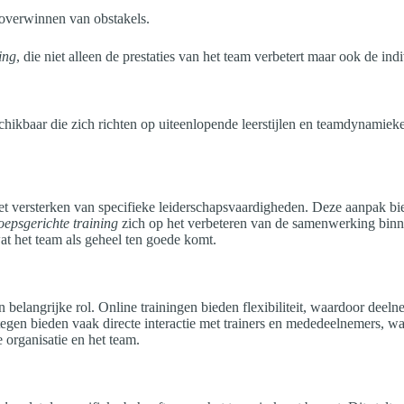
 overwinnen van obstakels.
ing
, die niet alleen de prestaties van het team verbetert maar ook de ind
eschikbaar die zich richten op uiteenlopende leerstijlen en teamdynamie
het versterken van specifieke leiderschapsvaardigheden. Deze aanpak bi
oepsgerichte training
zich op het verbeteren van de samenwerking bin
 het team als geheel ten goede komt.
en belangrijke rol. Online trainingen bieden flexibiliteit, waardoor dee
egen bieden vaak directe interactie met trainers en mededeelnemers, w
 organisatie en het team.