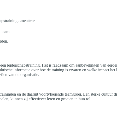
hapstraining omvatten:
t team.
eden.
n een leiderschapstraining. Het is raadzaam om aanbevelingen van eerd
tische informatie over hoe de training is ervaren en welke impact he
ften van de organisatie.
pstrainingen en de daaruit voortvloeiende teamgroei. Een sterke cultuur
en, kunnen zij effectiever leren en groeien in hun rol.