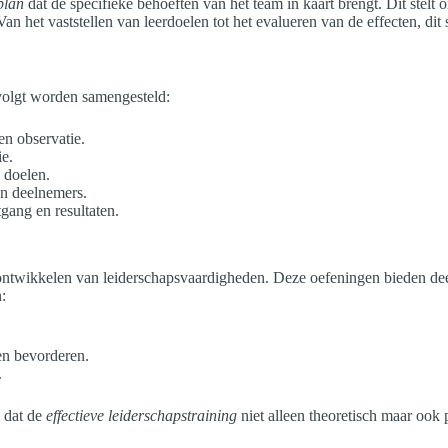
plan
dat de specifieke behoeften van het team in kaart brengt. Dit stelt o
Van het vaststellen van leerdoelen tot het evalueren van de effecten, di
 volgt worden samengesteld:
n observatie.
ie.
 doelen.
an deelnemers.
tgang en resultaten.
ontwikkelen van leiderschapsvaardigheden. Deze oefeningen bieden deel
:
n bevorderen.
.
 dat de
effectieve leiderschapstraining
niet alleen theoretisch maar ook 