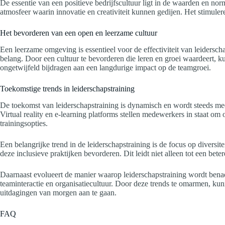
De essentie van een positieve bedrijfscultuur ligt in de waarden en no
atmosfeer waarin innovatie en creativiteit kunnen gedijen. Het stimul
Het bevorderen van een open en leerzame cultuur
Een leerzame omgeving is essentieel voor de effectiviteit van leidersc
belang. Door een cultuur te bevorderen die leren en groei waardeert, k
ongetwijfeld bijdragen aan een langdurige impact op de teamgroei.
Toekomstige trends in leiderschapstraining
De toekomst van leiderschapstraining is dynamisch en wordt steeds meer
Virtual reality en e-learning platforms stellen medewerkers in staat o
trainingsopties.
Een belangrijke trend in de leiderschapstraining is de focus op divers
deze inclusieve praktijken bevorderen. Dit leidt niet alleen tot een bet
Daarnaast evolueert de manier waarop leiderschapstraining wordt benad
teaminteractie en organisatiecultuur. Door deze trends te omarmen, kun
uitdagingen van morgen aan te gaan.
FAQ