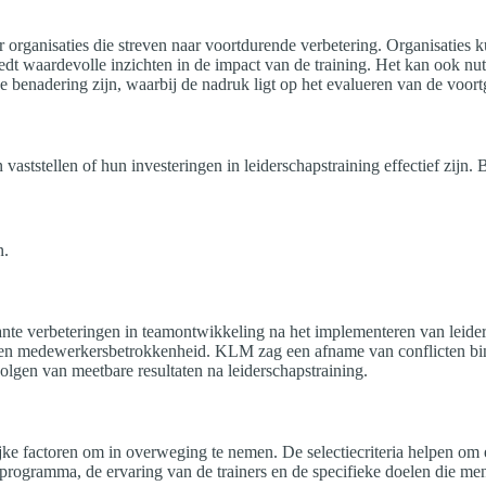
oor organisaties die streven naar voortdurende verbetering. Organisatie
t waardevolle inzichten in de impact van de training. Het kan ook nutt
e benadering zijn, waarbij de nadruk ligt op het evalueren van de voort
ststellen of hun investeringen in leiderschapstraining effectief zijn. B
n.
te verbeteringen in teamontwikkeling na het implementeren van leidersc
it en medewerkersbetrokkenheid. KLM zag een afname van conflicten b
lgen van meetbare resultaten na leiderschapstraining.
grijke factoren om in overweging te nemen. De selectiecriteria helpen om
programma, de ervaring van de trainers en de specifieke doelen die men