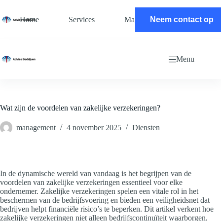
Ga
naar
Home
Services
Magazine
Neem contact op
Contact
de
inhoud
Menu
Wat zijn de voordelen van zakelijke verzekeringen?
management
4 november 2025
Diensten
In de dynamische wereld van vandaag is het begrijpen van de
voordelen van zakelijke verzekeringen essentieel voor elke
ondernemer. Zakelijke verzekeringen spelen een vitale rol in het
beschermen van de bedrijfsvoering en bieden een veiligheidsnet dat
bedrijven helpt financiële risico’s te beperken. Dit artikel verkent hoe
zakelijke verzekeringen niet alleen bedrijfscontinuïteit waarborgen,