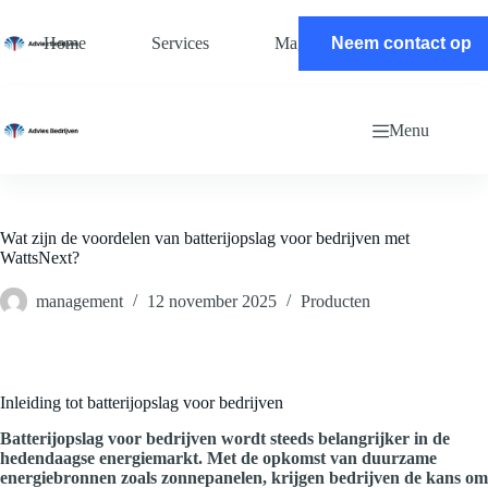
Ga
naar
Home
Services
Magazine
Neem contact op
Contact
de
inhoud
Menu
Wat zijn de voordelen van batterijopslag voor bedrijven met
WattsNext?
management
12 november 2025
Producten
Inleiding tot batterijopslag voor bedrijven
Batterijopslag voor bedrijven wordt steeds belangrijker in de
hedendaagse energiemarkt. Met de opkomst van duurzame
energiebronnen zoals zonnepanelen, krijgen bedrijven de kans om