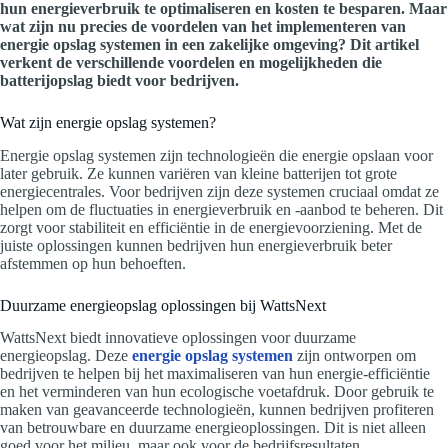
hun energieverbruik te optimaliseren en kosten te besparen. Maar
wat zijn nu precies de voordelen van het implementeren van
energie opslag systemen in een zakelijke omgeving? Dit artikel
verkent de verschillende voordelen en mogelijkheden die
batterijopslag biedt voor bedrijven.
Wat zijn energie opslag systemen?
Energie opslag systemen zijn technologieën die energie opslaan voor
later gebruik. Ze kunnen variëren van kleine batterijen tot grote
energiecentrales. Voor bedrijven zijn deze systemen cruciaal omdat ze
helpen om de fluctuaties in energieverbruik en -aanbod te beheren. Dit
zorgt voor stabiliteit en efficiëntie in de energievoorziening. Met de
juiste oplossingen kunnen bedrijven hun energieverbruik beter
afstemmen op hun behoeften.
Duurzame energieopslag oplossingen bij WattsNext
WattsNext biedt innovatieve oplossingen voor duurzame
energieopslag. Deze
energie opslag systemen
zijn ontworpen om
bedrijven te helpen bij het maximaliseren van hun energie-efficiëntie
en het verminderen van hun ecologische voetafdruk. Door gebruik te
maken van geavanceerde technologieën, kunnen bedrijven profiteren
van betrouwbare en duurzame energieoplossingen. Dit is niet alleen
goed voor het milieu, maar ook voor de bedrijfsresultaten.