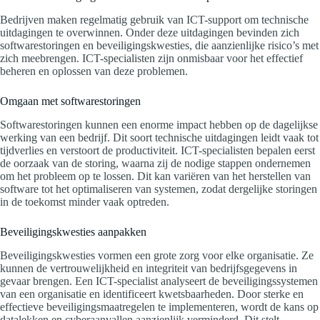
Bedrijven maken regelmatig gebruik van ICT-support om technische
uitdagingen te overwinnen. Onder deze uitdagingen bevinden zich
softwarestoringen en beveiligingskwesties, die aanzienlijke risico’s met
zich meebrengen. ICT-specialisten zijn onmisbaar voor het effectief
beheren en oplossen van deze problemen.
Omgaan met softwarestoringen
Softwarestoringen kunnen een enorme impact hebben op de dagelijkse
werking van een bedrijf. Dit soort technische uitdagingen leidt vaak tot
tijdverlies en verstoort de productiviteit. ICT-specialisten bepalen eerst
de oorzaak van de storing, waarna zij de nodige stappen ondernemen
om het probleem op te lossen. Dit kan variëren van het herstellen van
software tot het optimaliseren van systemen, zodat dergelijke storingen
in de toekomst minder vaak optreden.
Beveiligingskwesties aanpakken
Beveiligingskwesties vormen een grote zorg voor elke organisatie. Ze
kunnen de vertrouwelijkheid en integriteit van bedrijfsgegevens in
gevaar brengen. Een ICT-specialist analyseert de beveiligingssystemen
van een organisatie en identificeert kwetsbaarheden. Door sterke en
effectieve beveiligingsmaatregelen te implementeren, wordt de kans op
datalekken en cyberaanvallen aanzienlijk verminderd. Dit stelt