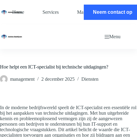
Ga
naar
Home
Services
Magazine
Neem contact op
Contact
de
inhoud
Menu
Hoe helpt een ICT-specialist bij technische uitdagingen?
management
2 december 2025
Diensten
In de moderne bedrijfswereld speelt de ICT-specialist een essentiële rol
bij het aanpakken van technische uitdagingen. Met hun uitgebreide
kennis en probleemoplossend vermogen zijn zij de aangewezen
personen om bedrijven te ondersteunen bij hun IT-support en
technologische vraagstukken. Dit artikel belicht de waarde die ICT-
specialisten toevoegen aan organisaties en hoe zij bijdragen aan een