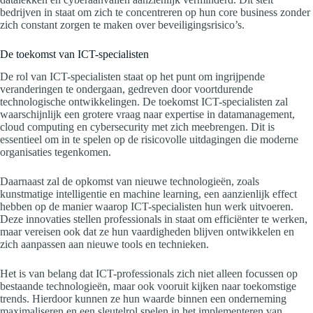
bedrijven in staat om zich te concentreren op hun core business zonder
zich constant zorgen te maken over beveiligingsrisico’s.
De toekomst van ICT-specialisten
De rol van ICT-specialisten staat op het punt om ingrijpende
veranderingen te ondergaan, gedreven door voortdurende
technologische ontwikkelingen. De toekomst ICT-specialisten zal
waarschijnlijk een grotere vraag naar expertise in datamanagement,
cloud computing en cybersecurity met zich meebrengen. Dit is
essentieel om in te spelen op de risicovolle uitdagingen die moderne
organisaties tegenkomen.
Daarnaast zal de opkomst van nieuwe technologieën, zoals
kunstmatige intelligentie en machine learning, een aanzienlijk effect
hebben op de manier waarop ICT-specialisten hun werk uitvoeren.
Deze innovaties stellen professionals in staat om efficiënter te werken,
maar vereisen ook dat ze hun vaardigheden blijven ontwikkelen en
zich aanpassen aan nieuwe tools en technieken.
Het is van belang dat ICT-professionals zich niet alleen focussen op
bestaande technologieën, maar ook vooruit kijken naar toekomstige
trends. Hierdoor kunnen ze hun waarde binnen een onderneming
maximaliseren en een sleutelrol spelen in het implementeren van