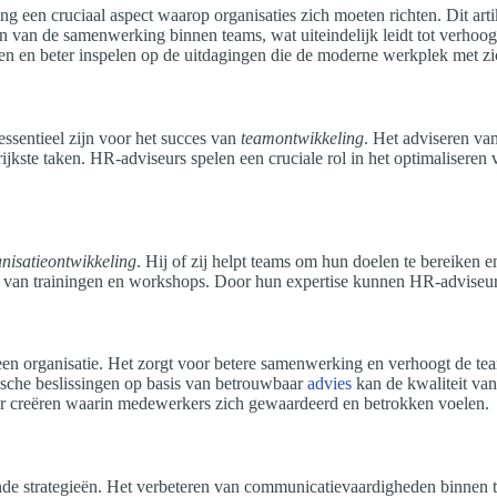
een cruciaal aspect waarop organisaties zich moeten richten. Dit artik
n van de samenwerking binnen teams, wat uiteindelijk leidt tot verhoogde
en en beter inspelen op de uitdagingen die de moderne werkplek met z
ssentieel zijn voor het succes van
teamontwikkeling
. Het adviseren va
ijkste taken. HR-adviseurs spelen een cruciale rol in het optimaliseren
nisatieontwikkeling
. Hij of zij helpt teams om hun doelen te bereiken e
en van trainingen en workshops. Door hun expertise kunnen HR-adviseurs
een organisatie. Het zorgt voor betere samenwerking en verhoogt de tea
gische beslissingen op basis van betrouwbaar
advies
kan de kwaliteit van
uur creëren waarin medewerkers zich gewaardeerd en betrokken voelen.
nde strategieën. Het verbeteren van communicatievaardigheden binnen te