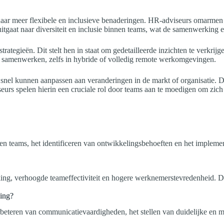
naar meer flexibele en inclusieve benaderingen. HR-adviseurs omarmen 
tgaat naar diversiteit en inclusie binnen teams, wat de samenwerking en
rategieën. Dit stelt hen in staat om gedetailleerde inzichten te verkrij
 samenwerken, zelfs in hybride of volledig remote werkomgevingen.
nel kunnen aanpassen aan veranderingen in de markt of organisatie. De
eurs spelen hierin een cruciale rol door teams aan te moedigen om zich
n teams, het identificeren van ontwikkelingsbehoeften en het impleme
g, verhoogde teameffectiviteit en hogere werknemerstevredenheid. Dit le
ing?
rbeteren van communicatievaardigheden, het stellen van duidelijke en 