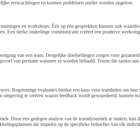
elijke verwachtingen en kunnen problemen sneller worden opgelost.
rainingen en workshops. Één op één gesprekken kunnen ook waardevol z
den. Een sterke onderlinge communicatie creëert een positieve werkomg
voortgang van een team. Dergelijke doelstellingen zorgen voor gezamenl
n gevoel van prestatie wanneer ze worden behaald. Teams die samen aan
oces. Regelmatige evaluaties bieden een kans voor teamleden om hun s
r een omgeving te creëren waarin feedback wordt gewaardeerd, kunnen
amiek. Door een gedegen analyse van de teamdynamiek te maken, kan de
kkelingsplannen die inspelen op de specifieke behoeftes van elk indivi