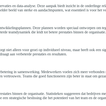
vaties en data-analyse. Deze aanpak biedt inzicht in de onderlinge rela
lder beeld van sterke en aandachtspunten, wat essentieel is voor het v
e ontwikkelingsplannen. Deze plannen worden speciaal ontworpen om te
terde teamdynamiek die leidt tot betere prestaties binnen de organisatie.
orgt niet alleen voor groei op individueel niveau, maar heeft ook een 
aagt aan verbeterde prestaties en resultaten.
rbetering in samenwerking. Medewerkers voelen zich meer verbonden me
 en vertrouwen. Teams die goed functioneren zijn beter in staat om geza
estaties binnen de organisatie. Statistieken suggereren dat bedrijven m
een strategische beslissing die het potentieel van het team en de organi