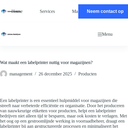
Ga
naar
Home
Services
Magazine
Neem contact op
Contact
de
inhoud
Menu
Wat maakt een labelprinter nuttig voor magazijnen?
management
26 december 2025
Producten
Een labelprinter is een essentieel hulpmiddel voor magazijnen die
streeft naar verbeterde efficiëntie en organisatie. Door het produceren
van nauwkeurige etiketten voor producten, helpt een labelprinter
bedrijven niet alleen tijd te besparen, maar ook kosten te verlagen. Met
het oog op een gestroomlijnde werking in voorraadbeheer, draagt een
labelprinter bij aan gestructureerde processen en minimaliseert het