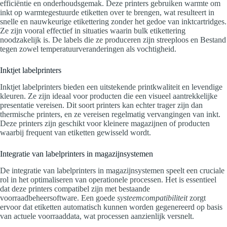
efficiëntie en onderhoudsgemak. Deze printers gebruiken warmte om
inkt op warmtegestuurde etiketten over te brengen, wat resulteert in
snelle en nauwkeurige etikettering zonder het gedoe van inktcartridges.
Ze zijn vooral effectief in situaties waarin bulk etikettering
noodzakelijk is. De labels die ze produceren zijn streeploos en Bestand
tegen zowel temperatuurveranderingen als vochtigheid.
Inktjet labelprinters
Inktjet labelprinters bieden een uitstekende printkwaliteit en levendige
kleuren. Ze zijn ideaal voor producten die een visueel aantrekkelijke
presentatie vereisen. Dit soort printers kan echter trager zijn dan
thermische printers, en ze vereisen regelmatig vervangingen van inkt.
Deze printers zijn geschikt voor kleinere magazijnen of producten
waarbij frequent van etiketten gewisseld wordt.
Integratie van labelprinters in magazijnsystemen
De integratie van labelprinters in magazijnsystemen speelt een cruciale
rol in het optimaliseren van operationele processen. Het is essentieel
dat deze printers compatibel zijn met bestaande
voorraadbeheersoftware. Een goede
systeemcompatibiliteit
zorgt
ervoor dat etiketten automatisch kunnen worden gegenereerd op basis
van actuele voorraaddata, wat processen aanzienlijk versnelt.