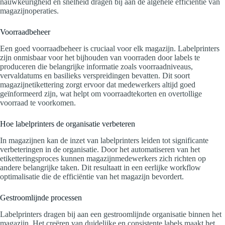
nauwkeurigheid en snelheid dragen bij aan de algehele efficiëntie van
magazijnoperaties.
Voorraadbeheer
Een goed voorraadbeheer is cruciaal voor elk magazijn. Labelprinters
zijn onmisbaar voor het bijhouden van voorraden door labels te
produceren die belangrijke informatie zoals voorraadniveaus,
vervaldatums en basilieks verspreidingen bevatten. Dit soort
magazijnetikettering zorgt ervoor dat medewerkers altijd goed
geïnformeerd zijn, wat helpt om voorraadtekorten en overtollige
voorraad te voorkomen.
Hoe labelprinters de organisatie verbeteren
In magazijnen kan de inzet van labelprinters leiden tot significante
verbeteringen in de organisatie. Door het automatiseren van het
etiketteringsproces kunnen magazijnmedewerkers zich richten op
andere belangrijke taken. Dit resultaatt in een eerlijke workflow
optimalisatie die de efficiëntie van het magazijn bevordert.
Gestroomlijnde processen
Labelprinters dragen bij aan een gestroomlijnde organisatie binnen het
magazijn. Het creëren van duidelijke en consistente labels maakt het