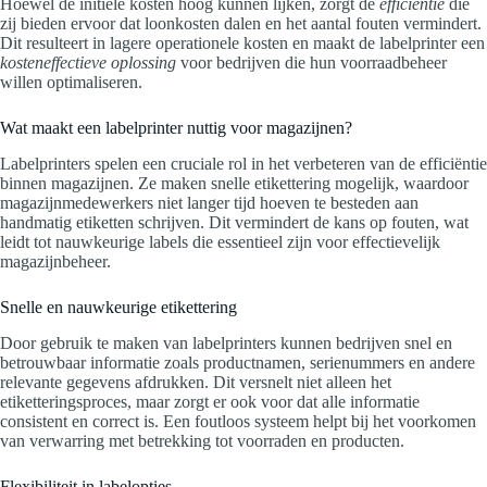
Hoewel de initiële kosten hoog kunnen lijken, zorgt de
efficiëntie
die
zij bieden ervoor dat loonkosten dalen en het aantal fouten vermindert.
Dit resulteert in lagere operationele kosten en maakt de labelprinter een
kosteneffectieve oplossing
voor bedrijven die hun voorraadbeheer
willen optimaliseren.
Wat maakt een labelprinter nuttig voor magazijnen?
Labelprinters spelen een cruciale rol in het verbeteren van de efficiëntie
binnen magazijnen. Ze maken snelle etikettering mogelijk, waardoor
magazijnmedewerkers niet langer tijd hoeven te besteden aan
handmatig etiketten schrijven. Dit vermindert de kans op fouten, wat
leidt tot nauwkeurige labels die essentieel zijn voor effectievelijk
magazijnbeheer.
Snelle en nauwkeurige etikettering
Door gebruik te maken van labelprinters kunnen bedrijven snel en
betrouwbaar informatie zoals productnamen, serienummers en andere
relevante gegevens afdrukken. Dit versnelt niet alleen het
etiketteringsproces, maar zorgt er ook voor dat alle informatie
consistent en correct is. Een foutloos systeem helpt bij het voorkomen
van verwarring met betrekking tot voorraden en producten.
Flexibiliteit in labelopties