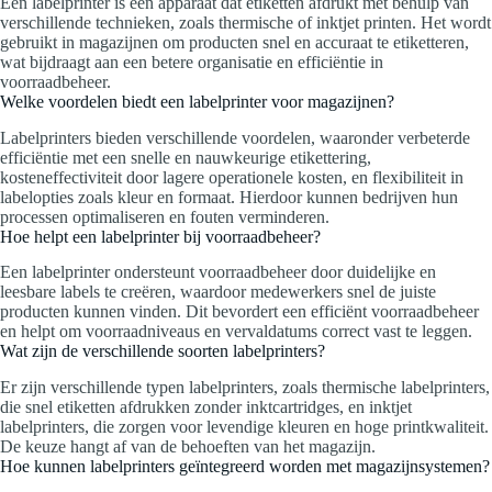
Een labelprinter is een apparaat dat etiketten afdrukt met behulp van
verschillende technieken, zoals thermische of inktjet printen. Het wordt
gebruikt in magazijnen om producten snel en accuraat te etiketteren,
wat bijdraagt aan een betere organisatie en efficiëntie in
voorraadbeheer.
Welke voordelen biedt een labelprinter voor magazijnen?
Labelprinters bieden verschillende voordelen, waaronder verbeterde
efficiëntie met een snelle en nauwkeurige etikettering,
kosteneffectiviteit door lagere operationele kosten, en flexibiliteit in
labelopties zoals kleur en formaat. Hierdoor kunnen bedrijven hun
processen optimaliseren en fouten verminderen.
Hoe helpt een labelprinter bij voorraadbeheer?
Een labelprinter ondersteunt voorraadbeheer door duidelijke en
leesbare labels te creëren, waardoor medewerkers snel de juiste
producten kunnen vinden. Dit bevordert een efficiënt voorraadbeheer
en helpt om voorraadniveaus en vervaldatums correct vast te leggen.
Wat zijn de verschillende soorten labelprinters?
Er zijn verschillende typen labelprinters, zoals thermische labelprinters,
die snel etiketten afdrukken zonder inktcartridges, en inktjet
labelprinters, die zorgen voor levendige kleuren en hoge printkwaliteit.
De keuze hangt af van de behoeften van het magazijn.
Hoe kunnen labelprinters geïntegreerd worden met magazijnsystemen?