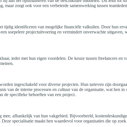
j aan het optimaliseren van de beschikbare middelen. Dit leidt tot sn
ring, maar zorgt ook voor een verbeterde samenwerking tussen teamleden
t tijdig identificeren van mogelijke financiële valkuilen. Door hun erv
 een soepelere projectuitvoering en vermindert onverwachte uitgaven, w
baar, ieder met hun eigen voordelen. De keuze tussen freelancers en vast
omeinen.
orden ingeschakeld voor diverse projecten. Hun tarieven zijn doorgaan
is van de interne processen en cultuur van de organisatie, wat hen in s
an de specifieke behoeften van een project.
ng mee, afhankelijk van hun vakgebied. Bijvoorbeeld, kostendeskundig
. Deze specialisatie maakt hen waardevol voor organisaties die op zoek 