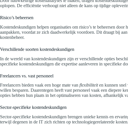
Door nauwkeurige kostenanalyses te maken, dragen kostendeskundigen bi
oplopen. De efficiëntie verhoogt niet alleen de kans op tijdige opleve
Risico’s beheersen
Kostendeskundigen helpen organisaties om risico’s te beheersen door he
aanpakken, voordat ze zich daadwerkelijk voordoen. Dit draagt bij aan
kostenbeheer.
Verschillende soorten kostendeskundigen
In de wereld van kostendeskundigen zijn er verschillende opties beschik
specifieke kostendeskundigen die expertise aanleveren in specifieke d
Freelancers vs. vast personeel
Freelancers bieden vaak een hoge mate van
flexibiliteit
en kunnen snel w
willen besparen. Daarentegen heeft vast personeel vaak een diepere kenn
opties hebben hun plaats in het optimaliseren van kosten, afhankelijk v
Sector-specifieke kostendeskundigen
Sector-specifieke kostendeskundigen brengen unieke kennis en ervari
terwijl degenen in de IT zich richten op technologiegerelateerde kosten