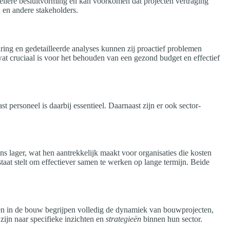
ellere besluitvorming en kan voorkomen dat projecten vertraging
 en andere stakeholders.
aring en gedetailleerde analyses kunnen zij proactief problemen
at cruciaal is voor het behouden van een gezond budget en effectief
 personeel is daarbij essentieel. Daarnaast zijn er ook sector-
s lager, wat hen aantrekkelijk maakt voor organisaties die kosten
taat stelt om effectiever samen te werken op lange termijn. Beide
en in de bouw begrijpen volledig de dynamiek van bouwprojecten,
zijn naar specifieke inzichten en
strategieën
binnen hun sector.