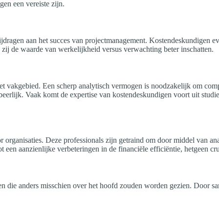
en een vereiste zijn.
jdragen aan het succes van projectmanagement. Kostendeskundigen eva
zij de waarde van werkelijkheid versus verwachting beter inschatten.
et vakgebied. Een scherp analytisch vermogen is noodzakelijk om comp
erlijk. Vaak komt de expertise van kostendeskundigen voort uit studie
 organisaties. Deze professionals zijn getraind om door middel van an
tot een aanzienlijke verbeteringen in de financiële efficiëntie, hetgeen c
eren die anders misschien over het hoofd zouden worden gezien. Door s