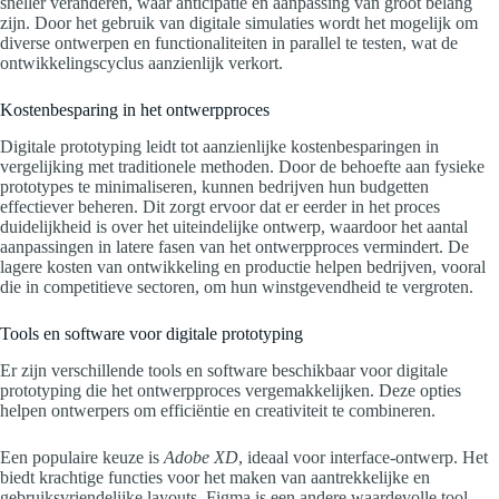
sneller veranderen, waar anticipatie en aanpassing van groot belang
zijn. Door het gebruik van digitale simulaties wordt het mogelijk om
diverse ontwerpen en functionaliteiten in parallel te testen, wat de
ontwikkelingscyclus aanzienlijk verkort.
Kostenbesparing in het ontwerpproces
Digitale prototyping leidt tot aanzienlijke kostenbesparingen in
vergelijking met traditionele methoden. Door de behoefte aan fysieke
prototypes te minimaliseren, kunnen bedrijven hun budgetten
effectiever beheren. Dit zorgt ervoor dat er eerder in het proces
duidelijkheid is over het uiteindelijke ontwerp, waardoor het aantal
aanpassingen in latere fasen van het ontwerpproces vermindert. De
lagere kosten van ontwikkeling en productie helpen bedrijven, vooral
die in competitieve sectoren, om hun winstgevendheid te vergroten.
Tools en software voor digitale prototyping
Er zijn verschillende tools en software beschikbaar voor digitale
prototyping die het ontwerpproces vergemakkelijken. Deze opties
helpen ontwerpers om efficiëntie en creativiteit te combineren.
Een populaire keuze is
Adobe XD
, ideaal voor interface-ontwerp. Het
biedt krachtige functies voor het maken van aantrekkelijke en
gebruiksvriendelijke layouts. Figma is een andere waardevolle tool,