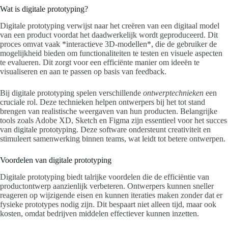
Wat is digitale prototyping?
Digitale prototyping verwijst naar het creëren van een digitaal model
van een product voordat het daadwerkelijk wordt geproduceerd. Dit
proces omvat vaak *interactieve 3D-modellen*, die de gebruiker de
mogelijkheid bieden om functionaliteiten te testen en visuele aspecten
te evalueren. Dit zorgt voor een efficiënte manier om ideeën te
visualiseren en aan te passen op basis van feedback.
Bij digitale prototyping spelen verschillende
ontwerptechnieken
een
cruciale rol. Deze technieken helpen ontwerpers bij het tot stand
brengen van realistische weergaven van hun producten. Belangrijke
tools zoals Adobe XD, Sketch en Figma zijn essentieel voor het succes
van digitale prototyping. Deze software ondersteunt creativiteit en
stimuleert samenwerking binnen teams, wat leidt tot betere ontwerpen.
Voordelen van digitale prototyping
Digitale prototyping biedt talrijke voordelen die de efficiëntie van
productontwerp aanzienlijk verbeteren. Ontwerpers kunnen sneller
reageren op wijzigende eisen en kunnen iteraties maken zonder dat er
fysieke prototypes nodig zijn. Dit bespaart niet alleen tijd, maar ook
kosten, omdat bedrijven middelen effectiever kunnen inzetten.