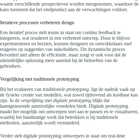
waarin verschillende perspectieven worden meegenomen, waardoor de
kans toeneemt dat het eindproduct aan de verwachtingen voldoet.
Iteratieve processen verbeteren design
Een iteratief proces stelt teams in staat om continu feedback te
integreren, wat resulteert in een verbeterd ontwerp. Door te blijven
experimenteren en herzien, kunnen designers en ontwikkelaars snel
reageren op suggesties van stakeholders. Dit dynamische proces
bevordert niet alleen de efficiëntie, maar zorgt er ook voor dat de
uiteindelijke oplossing meer aansluit bij de behoeften van de
gebruikers.
Vergelijking met traditionele prototyping
Bij het evalueren van
traditionele prototyping
, ligt de nadruk vaak op
de fysieke creatie van modellen, wat zowel tijdrovend als kostbaar kan
zijn. In de
vergelijking
met
digitale prototyping
blijkt dat
laatstgenoemde aanzienlijke voordelen biedt. Digitale prototyping
maakt het mogelijk om ontwerpen snel aan te passen en te visualiseren,
waarbij het handmatige werk dat betrokken is bij traditionele
methoden, aanzienlijk wordt verminderd.
Verder stelt digitale prototyping ontwerpers in staat om real-time