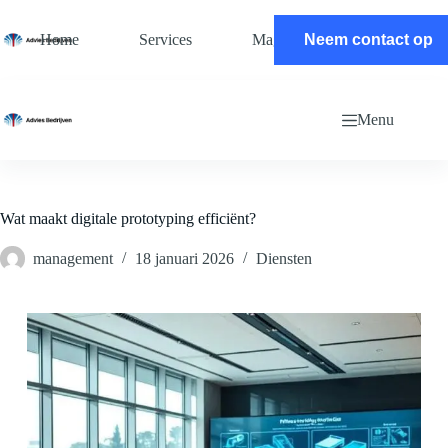
Ga
naar
Home
Services
Magazine
Neem contact op
Contact
de
inhoud
Menu
Wat maakt digitale prototyping efficiënt?
management
18 januari 2026
Diensten