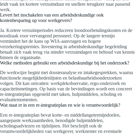
leidt vaak tot kortere verzuimduur en snellere terugkeer naar passend
werk.
Levert het inschakelen van een arbeidsdeskundige ook
kostenbesparing op voor werkgevers?
Ja. Kortere verzuimperiodes reduceren loondoorbetalingskosten en de
noodzaak voor vervangend personeel. Op de langere termijn
vermindert het de kans op WIA-aanvragen en hogere
verzekeringspremies. Investering in arbeidsdeskundige begeleiding
betaalt zich vaak terug via minder verzuimdagen en behoud van kennis
binnen de organisatie.
Welke methoden gebruikt een arbeidsdeskundige bij het onderzoek?
De werkwijze begint met dossieranalyse en intakegesprekken, waarna
functionele mogelijkhedenlijsten en belastbaarheidsonderzoeken
volgen. Dit kan omvatten: werkplekobservatie, ergo-onderzoek en
capaciteitsmetingen. Op basis van de bevindingen wordt een concreet
re-integratieplan opgesteld met taken, hulpmiddelen, scholing en
evaluatiemomenten.
Wat staat er in een re-integratieplan en wie is verantwoordelijk?
Een re-integratieplan bevat korte- en middellangetermijndoelen,
aangepaste werkzaamheden, benodigde hulpmiddelen,
scholingsadviezen en tijdslijnen. Het beschrijft ook de
verantwoordelijkheden van werkgever, werknemer en eventuele