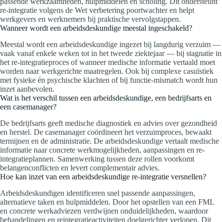
passende werkzaamheden, hulpmiddelen en scholing. Dit ondersteunt
re-integratie volgens de Wet verbetering poortwachter en helpt
werkgevers en werknemers bij praktische vervolgstappen.
Wanneer wordt een arbeidsdeskundige meestal ingeschakeld?
Meestal wordt een arbeidsdeskundige ingezet bij langdurig verzuim —
vaak vanaf enkele weken tot in het tweede ziektejaar — bij stagnatie in
het re-integratieproces of wanneer medische informatie vertaald moet
worden naar werkgerichte maatregelen. Ook bij complexe casuïstiek
met fysieke én psychische klachten of bij functie-mismatch wordt hun
inzet aanbevolen.
Wat is het verschil tussen een arbeidsdeskundige, een bedrijfsarts en
een casemanager?
De bedrijfsarts geeft medische diagnostiek en advies over gezondheid
en herstel. De casemanager coördineert het verzuimproces, bewaakt
termijnen en de administratie. De arbeidsdeskundige vertaalt medische
informatie naar concrete werkmogelijkheden, aanpassingen en re-
integratieplannen. Samenwerking tussen deze rollen voorkomt
belangenconflicten en levert complementair advies.
Hoe kan inzet van een arbeidsdeskundige re-integratie versnellen?
Arbeidsdeskundigen identificeren snel passende aanpassingen,
alternatieve taken en hulpmiddelen. Door het opstellen van een FML
en concrete werkadviezen verdwijnen onduidelijkheden, waardoor
behandelingen en reintegratieactiviteiten doelgerichter verlopen. Dit