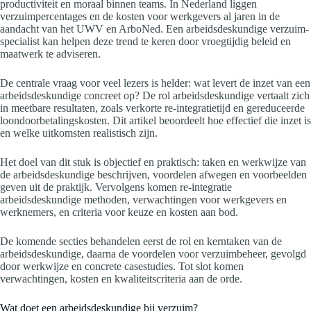
productiviteit en moraal binnen teams. In Nederland liggen
verzuimpercentages en de kosten voor werkgevers al jaren in de
aandacht van het UWV en ArboNed. Een arbeidsdeskundige verzuim-
specialist kan helpen deze trend te keren door vroegtijdig beleid en
maatwerk te adviseren.
De centrale vraag voor veel lezers is helder: wat levert de inzet van een
arbeidsdeskundige concreet op? De rol arbeidsdeskundige vertaalt zich
in meetbare resultaten, zoals verkorte re-integratietijd en gereduceerde
loondoorbetalingskosten. Dit artikel beoordeelt hoe effectief die inzet is
en welke uitkomsten realistisch zijn.
Het doel van dit stuk is objectief en praktisch: taken en werkwijze van
de arbeidsdeskundige beschrijven, voordelen afwegen en voorbeelden
geven uit de praktijk. Vervolgens komen re-integratie
arbeidsdeskundige methoden, verwachtingen voor werkgevers en
werknemers, en criteria voor keuze en kosten aan bod.
De komende secties behandelen eerst de rol en kerntaken van de
arbeidsdeskundige, daarna de voordelen voor verzuimbeheer, gevolgd
door werkwijze en concrete casestudies. Tot slot komen
verwachtingen, kosten en kwaliteitscriteria aan de orde.
Wat doet een arbeidsdeskundige bij verzuim?