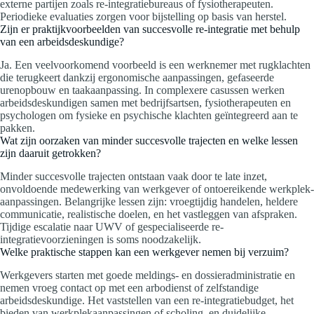
externe partijen zoals re-integratiebureaus of fysiotherapeuten.
Periodieke evaluaties zorgen voor bijstelling op basis van herstel.
Zijn er praktijkvoorbeelden van succesvolle re-integratie met behulp
van een arbeidsdeskundige?
Ja. Een veelvoorkomend voorbeeld is een werknemer met rugklachten
die terugkeert dankzij ergonomische aanpassingen, gefaseerde
urenopbouw en taakaanpassing. In complexere casussen werken
arbeidsdeskundigen samen met bedrijfsartsen, fysiotherapeuten en
psychologen om fysieke en psychische klachten geïntegreerd aan te
pakken.
Wat zijn oorzaken van minder succesvolle trajecten en welke lessen
zijn daaruit getrokken?
Minder succesvolle trajecten ontstaan vaak door te late inzet,
onvoldoende medewerking van werkgever of ontoereikende werkplek-
aanpassingen. Belangrijke lessen zijn: vroegtijdig handelen, heldere
communicatie, realistische doelen, en het vastleggen van afspraken.
Tijdige escalatie naar UWV of gespecialiseerde re-
integratievoorzieningen is soms noodzakelijk.
Welke praktische stappen kan een werkgever nemen bij verzuim?
Werkgevers starten met goede meldings- en dossieradministratie en
nemen vroeg contact op met een arbodienst of zelfstandige
arbeidsdeskundige. Het vaststellen van een re-integratiebudget, het
bieden van werkplekaanpassingen of scholing, en duidelijke