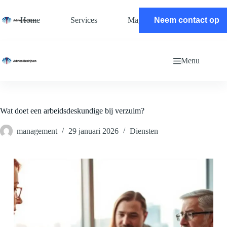
Ga
naar
Home
Services
Magazine
Neem contact op
Contact
de
inhoud
Menu
Wat doet een arbeidsdeskundige bij verzuim?
management
29 januari 2026
Diensten