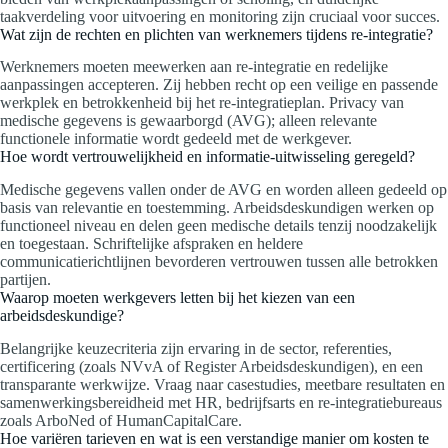
taakverdeling voor uitvoering en monitoring zijn cruciaal voor succes.
Wat zijn de rechten en plichten van werknemers tijdens re-integratie?
Werknemers moeten meewerken aan re-integratie en redelijke
aanpassingen accepteren. Zij hebben recht op een veilige en passende
werkplek en betrokkenheid bij het re-integratieplan. Privacy van
medische gegevens is gewaarborgd (AVG); alleen relevante
functionele informatie wordt gedeeld met de werkgever.
Hoe wordt vertrouwelijkheid en informatie-uitwisseling geregeld?
Medische gegevens vallen onder de AVG en worden alleen gedeeld op
basis van relevantie en toestemming. Arbeidsdeskundigen werken op
functioneel niveau en delen geen medische details tenzij noodzakelijk
en toegestaan. Schriftelijke afspraken en heldere
communicatierichtlijnen bevorderen vertrouwen tussen alle betrokken
partijen.
Waarop moeten werkgevers letten bij het kiezen van een
arbeidsdeskundige?
Belangrijke keuzecriteria zijn ervaring in de sector, referenties,
certificering (zoals NVvA of Register Arbeidsdeskundigen), en een
transparante werkwijze. Vraag naar casestudies, meetbare resultaten en
samenwerkingsbereidheid met HR, bedrijfsarts en re-integratiebureaus
zoals ArboNed of HumanCapitalCare.
Hoe variëren tarieven en wat is een verstandige manier om kosten te