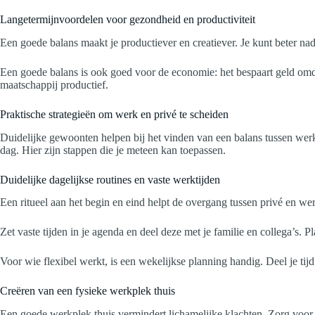
Langetermijnvoordelen voor gezondheid en productiviteit
Een goede balans maakt je productiever en creatiever. Je kunt beter n
Een goede balans is ook goed voor de economie: het bespaart geld omda
maatschappij productief.
Praktische strategieën om werk en privé te scheiden
Duidelijke gewoonten helpen bij het vinden van een balans tussen werk
dag. Hier zijn stappen die je meteen kan toepassen.
Duidelijke dagelijkse routines en vaste werktijden
Een ritueel aan het begin en eind helpt de overgang tussen privé en we
Zet vaste tijden in je agenda en deel deze met je familie en collega’s.
Voor wie flexibel werkt, is een wekelijkse planning handig. Deel je tijd
Creëren van een fysieke werkplek thuis
Een goede werkplek thuis vermindert lichamelijke klachten. Zorg voor e