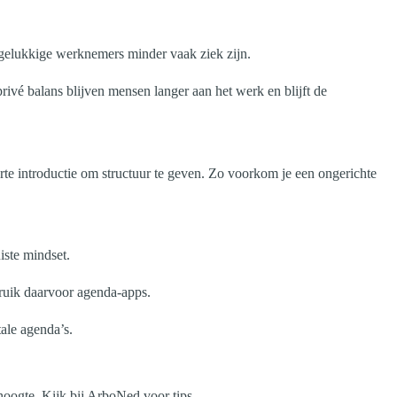
 gelukkige werknemers minder vaak ziek zijn.
ivé balans blijven mensen langer aan het werk en blijft de
rte introductie om structuur te geven. Zo voorkom je een ongerichte
iste mindset.
bruik daarvoor agenda-apps.
tale agenda’s.
hoogte. Kijk bij ArboNed voor tips.