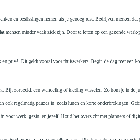
adenken en beslissingen nemen als je genoeg rust. Bedrijven merken dat
t mensen minder vaak ziek zijn. Door te letten op een gezonde werk-pr
 en privé. Dit geldt vooral voor thuiswerkers. Begin de dag met een ko
rk. Bijvoorbeeld, een wandeling of kleding wisselen. Zo kom je in de ju
 Plan ook regelmatig pauzes in, zoals lunch en korte onderbrekingen. Ge
 in voor werk, gezin, en jezelf. Houd het overzicht met planners of digi
en goed bureau en een verstelbare stoel. Plaats je scherm op de juiste 