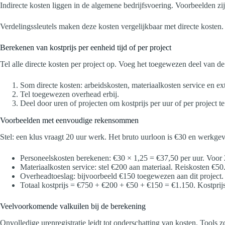
Indirecte kosten liggen in de algemene bedrijfsvoering. Voorbeelden z
Verdelingssleutels maken deze kosten vergelijkbaar met directe kosten.
Berekenen van kostprijs per eenheid tijd of per project
Tel alle directe kosten per project op. Voeg het toegewezen deel van de
Som directe kosten: arbeidskosten, materiaalkosten service en ex
Tel toegewezen overhead erbij.
Deel door uren of projecten om kostprijs per uur of per project te
Voorbeelden met eenvoudige rekensommen
Stel: een klus vraagt 20 uur werk. Het bruto uurloon is €30 en werkgev
Personeelskosten berekenen: €30 × 1,25 = €37,50 per uur. Voor 
Materiaalkosten service: stel €200 aan materiaal. Reiskosten €50
Overheadtoeslag: bijvoorbeeld €150 toegewezen aan dit project.
Totaal kostprijs = €750 + €200 + €50 + €150 = €1.150. Kostprijs
Veelvoorkomende valkuilen bij de berekening
Onvolledige urenregistratie leidt tot onderschatting van kosten. Tools 