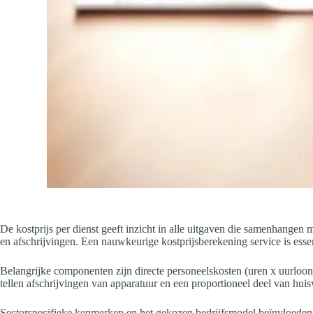
De kostprijs per dienst geeft inzicht in alle uitgaven die samenhangen m
en afschrijvingen. Een nauwkeurige kostprijsberekening service is esse
Belangrijke componenten zijn directe personeelskosten (uren x uurloon 
tellen afschrijvingen van apparatuur en een proportioneel deel van huis
Sectorspecifieke kenmerken en het gekozen bedrijfsmodel beïnvloeden d