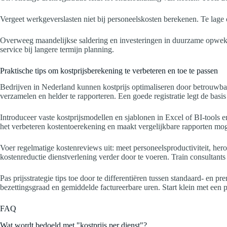
Vergeet werkgeverslasten niet bij personeelskosten berekenen. Te lage
Overweeg maandelijkse saldering en investeringen in duurzame opwekki
service bij langere termijn planning.
Praktische tips om kostprijsberekening te verbeteren en toe te passen
Bedrijven in Nederland kunnen kostprijs optimaliseren door betrouwbar
verzamelen en helder te rapporteren. Een goede registratie legt de bas
Introduceer vaste kostprijsmodellen en sjablonen in Excel of BI-tools 
het verbeteren kostentoerekening en maakt vergelijkbare rapporten moge
Voer regelmatige kostenreviews uit: meet personeelsproductiviteit, he
kostenreductie dienstverlening verder door te voeren. Train consultant
Pas prijsstrategie tips toe door te differentiëren tussen standaard- en 
bezettingsgraad en gemiddelde factureerbare uren. Start klein met een p
FAQ
Wat wordt bedoeld met "kostprijs per dienst"?