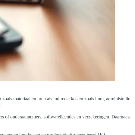
zoals materiaal en uren als indirecte kosten zoals huur, administratie
.
ers of onderaannemers, softwarelicenties en verzekeringen. Daarnaast
y wegen loonkosten en productiviteit zwaar, terwijl bij