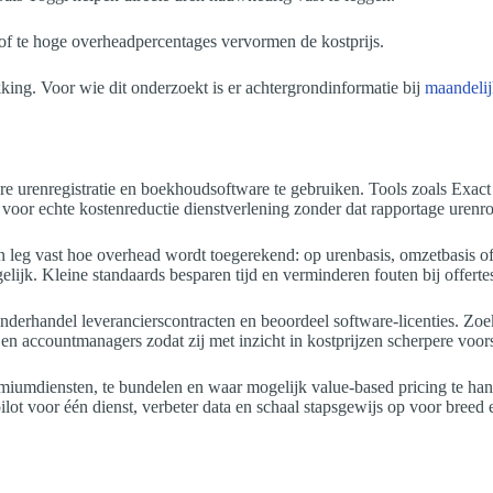
 of te hoge overheadpercentages vervormen de kostprijs.
ng. Voor wie dit onderzoekt is er achtergrondinformatie bij
maandelij
e urenregistratie en boekhoudsoftware te gebruiken. Tools zoals Exact 
is voor echte kostenreductie dienstverlening zonder dat rapportage uren
en leg vast hoe overhead wordt toegerekend: op urenbasis, omzetbasis of
lijk. Kleine standaards besparen tijd en verminderen fouten bij offerte
ronderhandel leverancierscontracten en beoordeel software-licenties. Z
s en accountmanagers zodat zij met inzicht in kostprijzen scherpere vo
premiumdiensten, te bundelen en waar mogelijk value-based pricing te han
ilot voor één dienst, verbeter data en schaal stapsgewijs op voor breed 