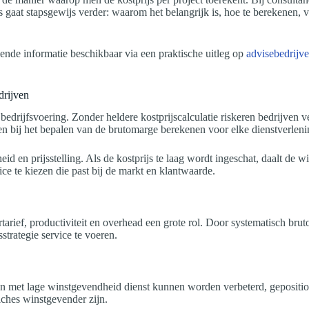
gaat stapsgewijs verder: waarom het belangrijk is, hoe te berekenen, 
ende informatie beschikbaar via een praktische uitleg op
advisebedrijve
drijven
edrijfsvoering. Zonder heldere kostprijscalculatie riskeren bedrijven ve
 en bij het bepalen van de brutomarge berekenen voor elke dienstverleni
 en prijsstelling. Als de kostprijs te laag wordt ingeschat, daalt de wins
ice te kiezen die past bij de markt en klantwaarde.
rtarief, productiviteit en overhead een grote rol. Door systematisch br
trategie service te voeren.
sten met lage winstgevendheid dienst kunnen worden verbeterd, gepositi
ches winstgevender zijn.