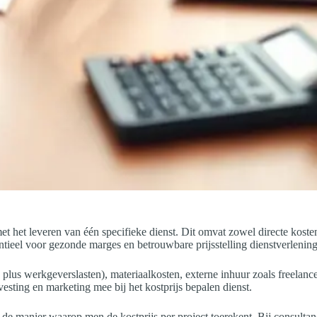
et het leveren van één specifieke dienst. Dit omvat zowel directe kosten 
ntieel voor gezonde marges en betrouwbare prijsstelling dienstverlening
plus werkgeverslasten), materiaalkosten, externe inhuur zoals freelanc
vesting en marketing mee bij het kostprijs bepalen dienst.
e manier waarop men de kostprijs per project toerekent. Bij consultanc