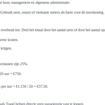
ijn huur, management en algemene administratie.
 Gebruik uren, omzet of vierkante meters als basis voor de toerekening.
 overhead toe. Deel het totaal door het aantal uren of door het aantal 
terne kosten.
 krijgen.
erslasten zijn 25%.
20 uur = €750.
.
 per uur = €1.150 / 20 = €57,50.
zoals Toggl helpen directe uren nauwkeurig vast te leggen.