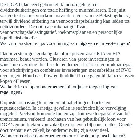
De DGA balanceert gebruikelijk loon-regeling met
dividenduitkeringen om totale heffing te minimaliseren. Een juist
vastgesteld salaris voorkomt navorderingen van de Belastingdienst,
terwijl dividend uitkering na vennootschapsbelasting kan leiden tot
nettovoordeel. De optimale mix hangt af van
vennootschapsbelastingtarief, toekomstplannen en persoonlijke
liquiditeitsbehoefte.
Wat zijn praktische tips voor timing van uitgaven en investeringen?
Plan investeringen zodanig dat aftrekposten zoals KIA en EIA
maximaal benut worden. Clusteren van grote investeringen in
winstjaren verhoogt het fiscale rendement. Let op ingebruiknamejaar
voor afschrijving en combineer investeringen met subsidies of RVO-
regelingen. Houd cashflow en liquiditeit in de gaten bij keuzes tussen
kopen of leasen.
Welke risico’s lopen ondernemers bij onjuiste toepassing van
regelingen?
Onjuiste toepassing kan leiden tot naheffingen, boetes en
reputatieschade. In ernstige gevallen is strafrechtelijke vervolging
mogelijk. Veelvoorkomende fouten zijn foutieve toepassing van het
urencriterium, verkeerd inschatten van het gebruikelijk loon voor
DGA’s en ontbreken van zakelijke motieven bij constructies. Goede
documentatie en zakelijke onderbouwing zijn essentieel.
Wanneer moet een ondernemer externe fiscale hulp inschakelen?