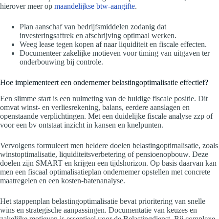
hierover meer op
maandelijkse btw-aangifte
.
Plan aanschaf van bedrijfsmiddelen zodanig dat
investeringsaftrek en afschrijving optimaal werken.
Weeg lease tegen kopen af naar liquiditeit en fiscale effecten.
Documenteer zakelijke motieven voor timing van uitgaven ter
onderbouwing bij controle.
Hoe implementeert een ondernemer belastingoptimalisatie effectief?
Een slimme start is een nulmeting van de huidige fiscale positie. Dit
omvat winst- en verliesrekening, balans, eerdere aanslagen en
openstaande verplichtingen. Met een duidelijke fiscale analyse zzp of
voor een bv ontstaat inzicht in kansen en knelpunten.
Vervolgens formuleert men heldere doelen belastingoptimalisatie, zoals
winstoptimalisatie, liquiditeitsverbetering of pensioenopbouw. Deze
doelen zijn SMART en krijgen een tijdshorizon. Op basis daarvan kan
men een fiscaal optimalisatieplan ondernemer opstellen met concrete
maatregelen en een kosten-batenanalyse.
Het stappenplan belastingoptimalisatie bevat prioritering van snelle
wins en strategische aanpassingen. Documentatie van keuzes en
zakelijke motieven is essentieel voor de Belastingdienst. Bij complexe