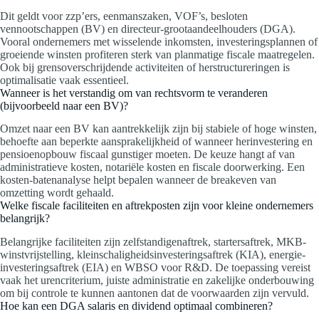
Dit geldt voor zzp’ers, eenmanszaken, VOF’s, besloten
vennootschappen (BV) en directeur-grootaandeelhouders (DGA).
Vooral ondernemers met wisselende inkomsten, investeringsplannen of
groeiende winsten profiteren sterk van planmatige fiscale maatregelen.
Ook bij grensoverschrijdende activiteiten of herstructureringen is
optimalisatie vaak essentieel.
Wanneer is het verstandig om van rechtsvorm te veranderen
(bijvoorbeeld naar een BV)?
Omzet naar een BV kan aantrekkelijk zijn bij stabiele of hoge winsten,
behoefte aan beperkte aansprakelijkheid of wanneer herinvestering en
pensioenopbouw fiscaal gunstiger moeten. De keuze hangt af van
administratieve kosten, notariële kosten en fiscale doorwerking. Een
kosten-batenanalyse helpt bepalen wanneer de breakeven van
omzetting wordt gehaald.
Welke fiscale faciliteiten en aftrekposten zijn voor kleine ondernemers
belangrijk?
Belangrijke faciliteiten zijn zelfstandigenaftrek, startersaftrek, MKB-
winstvrijstelling, kleinschaligheidsinvesteringsaftrek (KIA), energie-
investeringsaftrek (EIA) en WBSO voor R&D. De toepassing vereist
vaak het urencriterium, juiste administratie en zakelijke onderbouwing
om bij controle te kunnen aantonen dat de voorwaarden zijn vervuld.
Hoe kan een DGA salaris en dividend optimaal combineren?