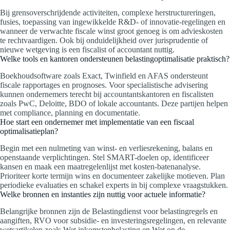
Bij grensoverschrijdende activiteiten, complexe herstructureringen,
fusies, toepassing van ingewikkelde R&D- of innovatie-regelingen en
wanneer de verwachte fiscale winst groot genoeg is om advieskosten
te rechtvaardigen. Ook bij onduidelijkheid over jurisprudentie of
nieuwe wetgeving is een fiscalist of accountant nuttig.
Welke tools en kantoren ondersteunen belastingoptimalisatie praktisch?
Boekhoudsoftware zoals Exact, Twinfield en AFAS ondersteunt
fiscale rapportages en prognoses. Voor specialistische advisering
kunnen ondernemers terecht bij accountantskantoren en fiscalisten
zoals PwC, Deloitte, BDO of lokale accountants. Deze partijen helpen
met compliance, planning en documentatie.
Hoe start een ondernemer met implementatie van een fiscaal
optimalisatieplan?
Begin met een nulmeting van winst- en verliesrekening, balans en
openstaande verplichtingen. Stel SMART-doelen op, identificeer
kansen en maak een maatregelenlijst met kosten-batenanalyse.
Prioriteer korte termijn wins en documenteer zakelijke motieven. Plan
periodieke evaluaties en schakel experts in bij complexe vraagstukken.
Welke bronnen en instanties zijn nuttig voor actuele informatie?
Belangrijke bronnen zijn de Belastingdienst voor belastingregels en
aangiften, RVO voor subsidie- en investeringsregelingen, en relevante
wetsartikelen zoals Wet inkomstenbelasting en Wet op de