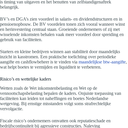
is timing van uitgaven en het benutten van zelfstandigenaftrek
belangrijk.
BV’s en DGA’s zien voordeel in salaris- en dividendstructuren en in
pensioenopbouw. De BV voordelen tonen zich vooral wanneer winst
en herinvestering centraal staan. Groeiende ondernemers of zij met
wisselende inkomsten behalen vaak meer voordeel door spreiding en
gebruik van faciliteiten.
Starters en kleine bedrijven winnen aan stabiliteit door maandelijks
inzicht in kasstromen. Een praktische toelichting over periodieke
aangifte en cashflowbeheer is te vinden via
maandelijkse btw-aangifte
,
wat helpt boetes te vermijden en liquiditeit te verbeteren.
Risico’s en wettelijke kaders
Wetten zoals de Wet inkomstenbelasting en Wet op de
vennootschapsbelasting bepalen de kaders. Onjuiste toepassing van
faciliteiten kan leiden tot naheffingen en boetes Nederlandse
wetgeving. Bij ernstige misstanden volgt soms strafrechtelijke
vervolgactie.
Fiscale risico’s ondernemers omvatten ook reputatieschade en
bedrijfscontinuïteit bij agressieve constructies. Naleving