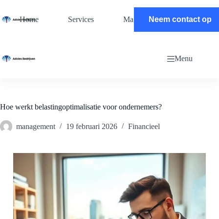
Ga
naar
Home
Services
Magazine
Neem contact op
Contact
de
inhoud
Menu
Hoe werkt belastingoptimalisatie voor ondernemers?
management
19 februari 2026
Financieel