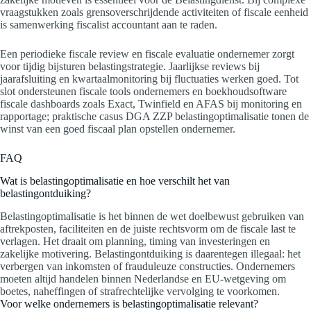
vraagstukken zoals grensoverschrijdende activiteiten of fiscale eenheid
is samenwerking fiscalist accountant aan te raden.
Een periodieke fiscale review en fiscale evaluatie ondernemer zorgt
voor tijdig bijsturen belastingstrategie. Jaarlijkse reviews bij
jaarafsluiting en kwartaalmonitoring bij fluctuaties werken goed. Tot
slot ondersteunen fiscale tools ondernemers en boekhoudsoftware
fiscale dashboards zoals Exact, Twinfield en AFAS bij monitoring en
rapportage; praktische casus DGA ZZP belastingoptimalisatie tonen de
winst van een goed fiscaal plan opstellen ondernemer.
FAQ
Wat is belastingoptimalisatie en hoe verschilt het van
belastingontduiking?
Belastingoptimalisatie is het binnen de wet doelbewust gebruiken van
aftrekposten, faciliteiten en de juiste rechtsvorm om de fiscale last te
verlagen. Het draait om planning, timing van investeringen en
zakelijke motivering. Belastingontduiking is daarentegen illegaal: het
verbergen van inkomsten of frauduleuze constructies. Ondernemers
moeten altijd handelen binnen Nederlandse en EU-wetgeving om
boetes, naheffingen of strafrechtelijke vervolging te voorkomen.
Voor welke ondernemers is belastingoptimalisatie relevant?