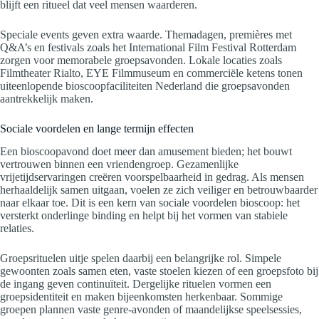
blijft een ritueel dat veel mensen waarderen.
Speciale events geven extra waarde. Themadagen, premières met
Q&A’s en festivals zoals het International Film Festival Rotterdam
zorgen voor memorabele groepsavonden. Lokale locaties zoals
Filmtheater Rialto, EYE Filmmuseum en commerciële ketens tonen
uiteenlopende bioscoopfaciliteiten Nederland die groepsavonden
aantrekkelijk maken.
Sociale voordelen en lange termijn effecten
Een bioscoopavond doet meer dan amusement bieden; het bouwt
vertrouwen binnen een vriendengroep. Gezamenlijke
vrijetijdservaringen creëren voorspelbaarheid in gedrag. Als mensen
herhaaldelijk samen uitgaan, voelen ze zich veiliger en betrouwbaarder
naar elkaar toe. Dit is een kern van sociale voordelen bioscoop: het
versterkt onderlinge binding en helpt bij het vormen van stabiele
relaties.
Groepsrituelen uitje spelen daarbij een belangrijke rol. Simpele
gewoonten zoals samen eten, vaste stoelen kiezen of een groepsfoto bij
de ingang geven continuïteit. Dergelijke rituelen vormen een
groepsidentiteit en maken bijeenkomsten herkenbaar. Sommige
groepen plannen vaste genre-avonden of maandelijkse speelsessies,