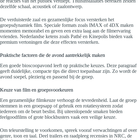
de reacties van het publiek verdiept. Thuisinstallaties bereiken zelden
dezelfde schaal, acoustiek of zaalontwerp.
De verduisterde zaal en gezamenlijke focus versterken het
groepsdynamiek film. Speciale formats zoals IMAX of 4DX maken
momenten memorabel en geven een extra laag aan de filmervaring
vrienden. Nederlandse ketens zoals Pathé en Kinepolis bieden vaak
premium vertoningen die deze effecten versterken.
Praktische factoren die de avond aantrekkelijk maken
Een goede bioscoopavond leeft op praktische keuzes. Deze paragraaf
geeft duidelijke, compacte tips die direct toepasbaar zijn. Zo wordt de
avond soepel, plezierig en passend bij de groep.
Keuze van film en groepsvoorkeuren
Een gezamenlijke filmkeuze verhoogt de tevredenheid. Laat de groep
stemmen in een groepsapp of gebruik een rotatiesysteem zodat
iedereen om de beurt beslist. Bij uiteenlopende smaken bieden
feelgoodfilms of grote blockbusters vaak een veilige keuze.
Om teleurstelling te voorkomen, spreek vooraf verwachtingen af over
genre, toon en taal. Deel trailers en raadpleeg recensies in NRC, de