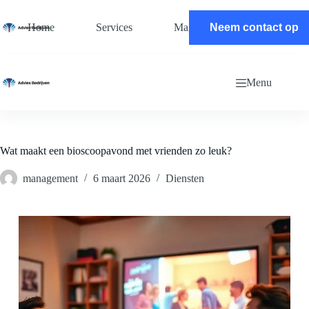
Ga
naar
Home
Services
Magazine
Neem contact op
Contact
de
inhoud
Menu
Wat maakt een bioscoopavond met vrienden zo leuk?
management
6 maart 2026
Diensten