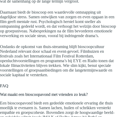
wat de samenhang op de lange termijn vergroot.
Daarnaast biedt de bioscoop een waardevolle ontsnapping uit
dagelijkse stress. Samen ontwijken van zorgen en even opgaan in een
film geeft mentale rust. Psychologisch herstel komt sneller als
ontspanning gedeeld wordt, en dat verhoogt het welzijn door bioscoop
op groepsniveau. Nabesprekingen na de film bevorderen emotionele
verwerking en sociale steun, vooral bij indringende drama’s.
Ondanks de opkomst van thuis-streaming blijft bioscoopcultuur
Nederland relevant door schaal en event-gevoel. Filmhuizen en
festivals zoals het Internationaal Film Festival Rotterdam,
openluchtvoorstellingen en programma’s bij EYE en Rialto tonen dat
lokale filmactiviteiten blijven trekken. Wie slim kijkt, benut speciale
voorstellingen of groepsaanbiedingen om die langetermijnwaarde en
sociale kapitaal te versterken.
FAQ
Wat maakt een bioscoopavond met vrienden zo leuk?
Een bioscoopavond biedt een gedeelde emotionele ervaring die thuis
moeilijk te evenaren is. Samen lachen, huilen of schrikken versterkt
empathie en groepscohesie. Bovendien zorgt de hoogwaardige beeld-