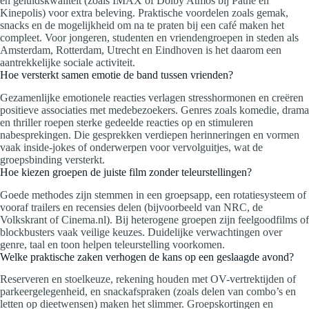
en geluidskwaliteit (zoals IMAX of Dolby Atmos bij Pathé en
Kinepolis) voor extra beleving. Praktische voordelen zoals gemak,
snacks en de mogelijkheid om na te praten bij een café maken het
compleet. Voor jongeren, studenten en vriendengroepen in steden als
Amsterdam, Rotterdam, Utrecht en Eindhoven is het daarom een
aantrekkelijke sociale activiteit.
Hoe versterkt samen emotie de band tussen vrienden?
Gezamenlijke emotionele reacties verlagen stresshormonen en creëren
positieve associaties met medebezoekers. Genres zoals komedie, drama
en thriller roepen sterke gedeelde reacties op en stimuleren
nabesprekingen. Die gesprekken verdiepen herinneringen en vormen
vaak inside-jokes of onderwerpen voor vervolguitjes, wat de
groepsbinding versterkt.
Hoe kiezen groepen de juiste film zonder teleurstellingen?
Goede methodes zijn stemmen in een groepsapp, een rotatiesysteem of
vooraf trailers en recensies delen (bijvoorbeeld van NRC, de
Volkskrant of Cinema.nl). Bij heterogene groepen zijn feelgoodfilms of
blockbusters vaak veilige keuzes. Duidelijke verwachtingen over
genre, taal en toon helpen teleurstelling voorkomen.
Welke praktische zaken verhogen de kans op een geslaagde avond?
Reserveren en stoelkeuze, rekening houden met OV-vertrektijden of
parkeergelegenheid, en snackafspraken (zoals delen van combo’s en
letten op dieetwensen) maken het slimmer. Groepskortingen en