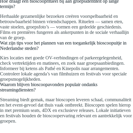
Hoe draagt een bioscoopritueel bij aan groepsidentiteit op lange
termijn?
Herhaalde gezamenlijke bezoeken creëren voorspelbaarheid en
betrouwbaarheid binnen vriendschappen. Rituelen — samen eten,
vaste stoelen, groepsfoto’s — vormen een gedeelde geschiedenis.
Films en premières fungeren als ankerpunten in de sociale verhaallijn
van de groep.
Wat zijn tips voor het plannen van een toegankelijk bioscoopuitje in
Nederlandse steden?
Kies locaties met goede OV-verbindingen of parkeergelegenheid,
check vertrektijden en matinees, en zoek naar groepsaanbiedingen.
Informeer bij ketens als Pathé en Kinepolis naar arrangementen.
Controleer lokale agenda’s van filmhuizen en festivals voor speciale
groepsmogelijkheden.
Waarom blijven bioscoopavonden populair ondanks
streamingdiensten?
Streaming biedt gemak, maar bioscopen leveren schaal, communaliteit
en het event-gevoel dat thuis vaak ontbreekt. Bioscopen spelen hierop
in met premium seats, 4DX en exclusieve releases. Lokale initiatieven
en festivals houden de bioscoopervaring relevant en aantrekkelijk voor
groepen.