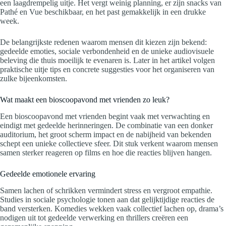
een laagdrempelig uitje. Het vergt weinig planning, er zijn snacks van
Pathé en Vue beschikbaar, en het past gemakkelijk in een drukke
week.
De belangrijkste redenen waarom mensen dit kiezen zijn bekend:
gedeelde emoties, sociale verbondenheid en de unieke audiovisuele
beleving die thuis moeilijk te evenaren is. Later in het artikel volgen
praktische uitje tips en concrete suggesties voor het organiseren van
zulke bijeenkomsten.
Wat maakt een bioscoopavond met vrienden zo leuk?
Een bioscoopavond met vrienden begint vaak met verwachting en
eindigt met gedeelde herinneringen. De combinatie van een donker
auditorium, het groot scherm impact en de nabijheid van bekenden
schept een unieke collectieve sfeer. Dit stuk verkent waarom mensen
samen sterker reageren op films en hoe die reacties blijven hangen.
Gedeelde emotionele ervaring
Samen lachen of schrikken vermindert stress en vergroot empathie.
Studies in sociale psychologie tonen aan dat gelijktijdige reacties de
band versterken. Komedies wekken vaak collectief lachen op, drama’s
nodigen uit tot gedeelde verwerking en thrillers creëren een