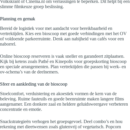
Volkskrant of Cinema.nl om verrassingen te beperken. Dit helpt bij een
slimme filmkeuze groep beslissing.
Planning en gemak
Bereid de logistiek voor met aandacht voor bereikbaarheid en
vertrektijden. Kies een bioscoop met goede verbindingen met het OV
of voldoende parkeerruimte. Denk aan nabijheid van cafés voor een
naborrel.
Online bioscoop reserveren is vaak sneller en garandeert zitplaatsen.
Kijk bij ketens zoals Pathé en Kinepolis voor groepskorting bioscoop
en speciale arrangementen. Plan vertrektijden die passen bij werk- en
ov-schema’s van de deelnemers.
Sfeer en aankleding van de bioscoop
Stoelcomfort, verduistering en akoestiek vormen de kern van de
beleving. Ruime fauteuils en goede beenruimte maken langere films
aangenamer. Een donkere zaal en heldere geluidsweergave verbeteren
concentratie en emotie.
Snackstrategieën verhogen het groepsgevoel. Deel combo’s en hou
rekening met dieetwensen zoals glutenvrij of vegetarisch. Popcorn