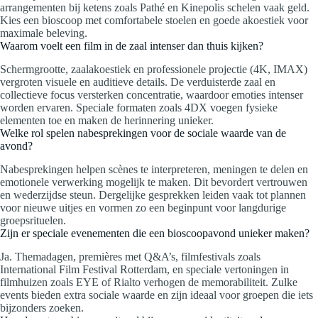
arrangementen bij ketens zoals Pathé en Kinepolis schelen vaak geld.
Kies een bioscoop met comfortabele stoelen en goede akoestiek voor
maximale beleving.
Waarom voelt een film in de zaal intenser dan thuis kijken?
Schermgrootte, zaalakoestiek en professionele projectie (4K, IMAX)
vergroten visuele en auditieve details. De verduisterde zaal en
collectieve focus versterken concentratie, waardoor emoties intenser
worden ervaren. Speciale formaten zoals 4DX voegen fysieke
elementen toe en maken de herinnering unieker.
Welke rol spelen nabesprekingen voor de sociale waarde van de
avond?
Nabesprekingen helpen scènes te interpreteren, meningen te delen en
emotionele verwerking mogelijk te maken. Dit bevordert vertrouwen
en wederzijdse steun. Dergelijke gesprekken leiden vaak tot plannen
voor nieuwe uitjes en vormen zo een beginpunt voor langdurige
groepsrituelen.
Zijn er speciale evenementen die een bioscoopavond unieker maken?
Ja. Themadagen, premières met Q&A’s, filmfestivals zoals
International Film Festival Rotterdam, en speciale vertoningen in
filmhuizen zoals EYE of Rialto verhogen de memorabiliteit. Zulke
events bieden extra sociale waarde en zijn ideaal voor groepen die iets
bijzonders zoeken.