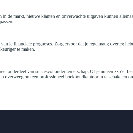
ngen in de markt, nieuwe klanten en onverwachte uitgaven kunnen allema
npassen.
van je financiële prognoses. Zorg ervoor dat je regelmatig overleg heb
uwkeuriger te maken.
eel onderdeel van succesvol ondernemerschap. Of je nu een zzp’er ben
s en overweeg om een professioneel boekhoudkantoor in te schakelen om 