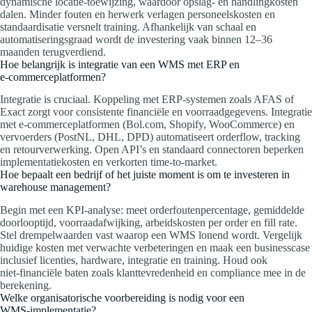
dynamische locatie‑toewijzing, waardoor opslag‑ en handlingkosten
dalen. Minder fouten en herwerk verlagen personeelskosten en
standaardisatie versnelt training. Afhankelijk van schaal en
automatiseringsgraad wordt de investering vaak binnen 12–36
maanden terugverdiend.
Hoe belangrijk is integratie van een WMS met ERP en
e‑commerceplatformen?
Integratie is cruciaal. Koppeling met ERP‑systemen zoals AFAS of
Exact zorgt voor consistente financiële en voorraadgegevens. Integratie
met e‑commerceplatformen (Bol.com, Shopify, WooCommerce) en
vervoerders (PostNL, DHL, DPD) automatiseert orderflow, tracking
en retourverwerking. Open API’s en standaard connectoren beperken
implementatiekosten en verkorten time‑to‑market.
Hoe bepaalt een bedrijf of het juiste moment is om te investeren in
warehouse management?
Begin met een KPI‑analyse: meet orderfoutenpercentage, gemiddelde
doorlooptijd, voorraadafwijking, arbeidskosten per order en fill rate.
Stel drempelwaarden vast waarop een WMS lonend wordt. Vergelijk
huidige kosten met verwachte verbeteringen en maak een businesscase
inclusief licenties, hardware, integratie en training. Houd ook
niet‑financiële baten zoals klanttevredenheid en compliance mee in de
berekening.
Welke organisatorische voorbereiding is nodig voor een
WMS‑implementatie?