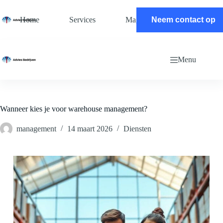
Ga
naar
Home
Services
Magazine
Neem contact op
Contact
de
inhoud
Menu
Wanneer kies je voor warehouse management?
management
14 maart 2026
Diensten