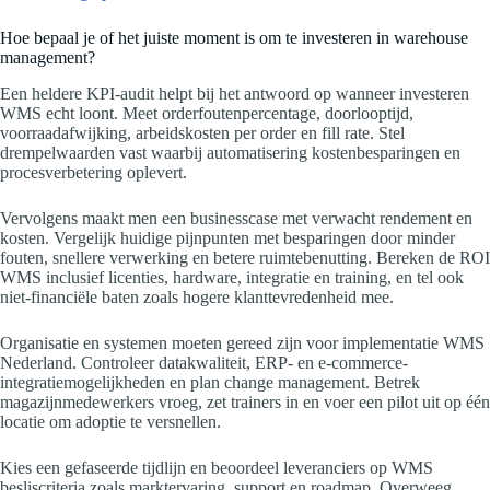
Hoe bepaal je of het juiste moment is om te investeren in warehouse
management?
Een heldere KPI-audit helpt bij het antwoord op wanneer investeren
WMS echt loont. Meet orderfoutenpercentage, doorlooptijd,
voorraadafwijking, arbeidskosten per order en fill rate. Stel
drempelwaarden vast waarbij automatisering kostenbesparingen en
procesverbetering oplevert.
Vervolgens maakt men een businesscase met verwacht rendement en
kosten. Vergelijk huidige pijnpunten met besparingen door minder
fouten, snellere verwerking en betere ruimtebenutting. Bereken de ROI
WMS inclusief licenties, hardware, integratie en training, en tel ook
niet-financiële baten zoals hogere klanttevredenheid mee.
Organisatie en systemen moeten gereed zijn voor implementatie WMS
Nederland. Controleer datakwaliteit, ERP- en e-commerce-
integratiemogelijkheden en plan change management. Betrek
magazijnmedewerkers vroeg, zet trainers in en voer een pilot uit op één
locatie om adoptie te versnellen.
Kies een gefaseerde tijdlijn en beoordeel leveranciers op WMS
besliscriteria zoals marktervaring, support en roadmap. Overweeg