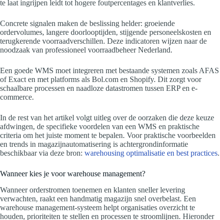
te laat ingrijpen leidt tot hogere foutpercentages en klantverlies.
Concrete signalen maken de beslissing helder: groeiende
ordervolumes, langere doorlooptijden, stijgende personeelskosten en
terugkerende voorraadverschillen. Deze indicatoren wijzen naar de
noodzaak van professioneel voorraadbeheer Nederland.
Een goede WMS moet integreren met bestaande systemen zoals AFAS
of Exact en met platforms als Bol.com en Shopify. Dit zorgt voor
schaalbare processen en naadloze datastromen tussen ERP en e-
commerce.
In de rest van het artikel volgt uitleg over de oorzaken die deze keuze
afdwingen, de specifieke voordelen van een WMS en praktische
criteria om het juiste moment te bepalen. Voor praktische voorbeelden
en trends in magazijnautomatisering is achtergrondinformatie
beschikbaar via deze bron:
warehousing optimalisatie en best practices
.
Wanneer kies je voor warehouse management?
Wanneer orderstromen toenemen en klanten sneller levering
verwachten, raakt een handmatig magazijn snel overbelast. Een
warehouse management-systeem helpt organisaties overzicht te
houden, prioriteiten te stellen en processen te stroomlijnen. Hieronder