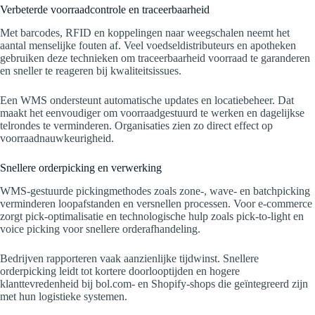
Verbeterde voorraadcontrole en traceerbaarheid
Met barcodes, RFID en koppelingen naar weegschalen neemt het
aantal menselijke fouten af. Veel voedseldistributeurs en apotheken
gebruiken deze technieken om traceerbaarheid voorraad te garanderen
en sneller te reageren bij kwaliteitsissues.
Een WMS ondersteunt automatische updates en locatiebeheer. Dat
maakt het eenvoudiger om voorraadgestuurd te werken en dagelijkse
telrondes te verminderen. Organisaties zien zo direct effect op
voorraadnauwkeurigheid.
Snellere orderpicking en verwerking
WMS-gestuurde pickingmethodes zoals zone-, wave- en batchpicking
verminderen loopafstanden en versnellen processen. Voor e-commerce
zorgt pick-optimalisatie en technologische hulp zoals pick-to-light en
voice picking voor snellere orderafhandeling.
Bedrijven rapporteren vaak aanzienlijke tijdwinst. Snellere
orderpicking leidt tot kortere doorlooptijden en hogere
klanttevredenheid bij bol.com- en Shopify-shops die geïntegreerd zijn
met hun logistieke systemen.