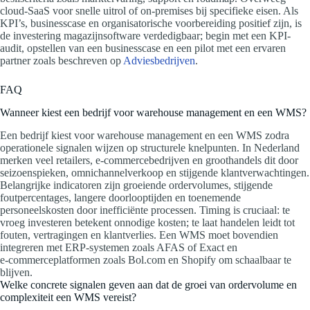
cloud-SaaS voor snelle uitrol of on-premises bij specifieke eisen. Als
KPI’s, businesscase en organisatorische voorbereiding positief zijn, is
de investering magazijnsoftware verdedigbaar; begin met een KPI-
audit, opstellen van een businesscase en een pilot met een ervaren
partner zoals beschreven op
Adviesbedrijven
.
FAQ
Wanneer kiest een bedrijf voor warehouse management en een WMS?
Een bedrijf kiest voor warehouse management en een WMS zodra
operationele signalen wijzen op structurele knelpunten. In Nederland
merken veel retailers, e‑commercebedrijven en groothandels dit door
seizoenspieken, omnichannelverkoop en stijgende klantverwachtingen.
Belangrijke indicatoren zijn groeiende ordervolumes, stijgende
foutpercentages, langere doorlooptijden en toenemende
personeelskosten door inefficiënte processen. Timing is cruciaal: te
vroeg investeren betekent onnodige kosten; te laat handelen leidt tot
fouten, vertragingen en klantverlies. Een WMS moet bovendien
integreren met ERP‑systemen zoals AFAS of Exact en
e‑commerceplatformen zoals Bol.com en Shopify om schaalbaar te
blijven.
Welke concrete signalen geven aan dat de groei van ordervolume en
complexiteit een WMS vereist?