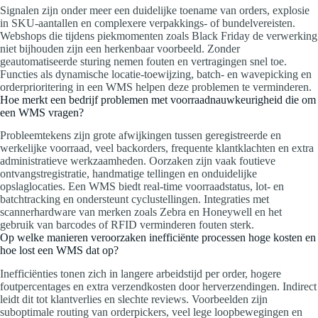
Signalen zijn onder meer een duidelijke toename van orders, explosie
in SKU‑aantallen en complexere verpakkings‑ of bundelvereisten.
Webshops die tijdens piekmomenten zoals Black Friday de verwerking
niet bijhouden zijn een herkenbaar voorbeeld. Zonder
geautomatiseerde sturing nemen fouten en vertragingen snel toe.
Functies als dynamische locatie‑toewijzing, batch‑ en wavepicking en
orderprioritering in een WMS helpen deze problemen te verminderen.
Hoe merkt een bedrijf problemen met voorraadnauwkeurigheid die om
een WMS vragen?
Probleemtekens zijn grote afwijkingen tussen geregistreerde en
werkelijke voorraad, veel backorders, frequente klantklachten en extra
administratieve werkzaamheden. Oorzaken zijn vaak foutieve
ontvangstregistratie, handmatige tellingen en onduidelijke
opslaglocaties. Een WMS biedt real‑time voorraadstatus, lot‑ en
batchtracking en ondersteunt cyclustellingen. Integraties met
scannerhardware van merken zoals Zebra en Honeywell en het
gebruik van barcodes of RFID verminderen fouten sterk.
Op welke manieren veroorzaken inefficiënte processen hoge kosten en
hoe lost een WMS dat op?
Inefficiënties tonen zich in langere arbeidstijd per order, hogere
foutpercentages en extra verzendkosten door herverzendingen. Indirect
leidt dit tot klantverlies en slechte reviews. Voorbeelden zijn
suboptimale routing van orderpickers, veel lege loopbewegingen en