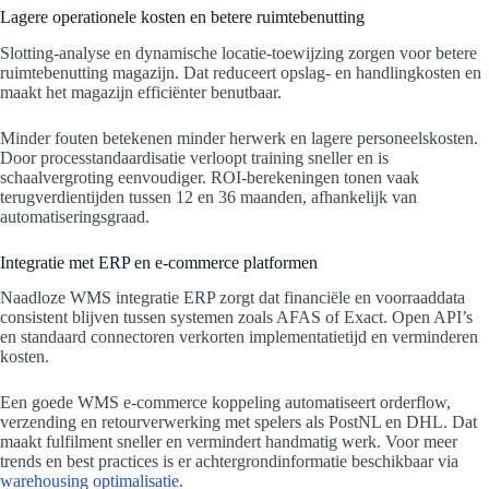
Lagere operationele kosten en betere ruimtebenutting
Slotting-analyse en dynamische locatie-toewijzing zorgen voor betere
ruimtebenutting magazijn. Dat reduceert opslag- en handlingkosten en
maakt het magazijn efficiënter benutbaar.
Minder fouten betekenen minder herwerk en lagere personeelskosten.
Door processtandaardisatie verloopt training sneller en is
schaalvergroting eenvoudiger. ROI-berekeningen tonen vaak
terugverdientijden tussen 12 en 36 maanden, afhankelijk van
automatiseringsgraad.
Integratie met ERP en e-commerce platformen
Naadloze WMS integratie ERP zorgt dat financiële en voorraaddata
consistent blijven tussen systemen zoals AFAS of Exact. Open API’s
en standaard connectoren verkorten implementatietijd en verminderen
kosten.
Een goede WMS e-commerce koppeling automatiseert orderflow,
verzending en retourverwerking met spelers als PostNL en DHL. Dat
maakt fulfilment sneller en vermindert handmatig werk. Voor meer
trends en best practices is er achtergrondinformatie beschikbaar via
warehousing optimalisatie
.