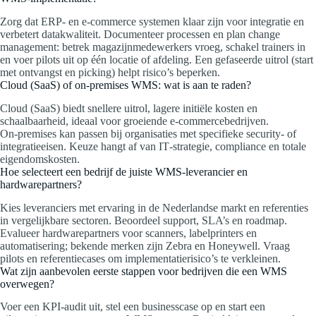
Zorg dat ERP‑ en e‑commerce systemen klaar zijn voor integratie en
verbetert datakwaliteit. Documenteer processen en plan change
management: betrek magazijnmedewerkers vroeg, schakel trainers in
en voer pilots uit op één locatie of afdeling. Een gefaseerde uitrol (start
met ontvangst en picking) helpt risico’s beperken.
Cloud (SaaS) of on‑premises WMS: wat is aan te raden?
Cloud (SaaS) biedt snellere uitrol, lagere initiële kosten en
schaalbaarheid, ideaal voor groeiende e‑commercebedrijven.
On‑premises kan passen bij organisaties met specifieke security‑ of
integratieeisen. Keuze hangt af van IT‑strategie, compliance en totale
eigendomskosten.
Hoe selecteert een bedrijf de juiste WMS‑leverancier en
hardwarepartners?
Kies leveranciers met ervaring in de Nederlandse markt en referenties
in vergelijkbare sectoren. Beoordeel support, SLA’s en roadmap.
Evalueer hardwarepartners voor scanners, labelprinters en
automatisering; bekende merken zijn Zebra en Honeywell. Vraag
pilots en referentiecases om implementatierisico’s te verkleinen.
Wat zijn aanbevolen eerste stappen voor bedrijven die een WMS
overwegen?
Voer een KPI‑audit uit, stel een businesscase op en start een