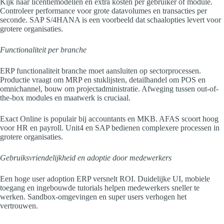
Kijk naar licentiemodellen en extra kosten per gebruiker of module.
Controleer performance voor grote datavolumes en transacties per
seconde. SAP S/4HANA is een voorbeeld dat schaalopties levert voor
grotere organisaties.
Functionaliteit per branche
ERP functionaliteit branche moet aansluiten op sectorprocessen.
Productie vraagt om MRP en stuklijsten, detailhandel om POS en
omnichannel, bouw om projectadministratie. Afweging tussen out-of-
the-box modules en maatwerk is cruciaal.
Exact Online is populair bij accountants en MKB. AFAS scoort hoog
voor HR en payroll. Unit4 en SAP bedienen complexere processen in
grotere organisaties.
Gebruiksvriendelijkheid en adoptie door medewerkers
Een hoge user adoption ERP versnelt ROI. Duidelijke UI, mobiele
toegang en ingebouwde tutorials helpen medewerkers sneller te
werken. Sandbox-omgevingen en super users verhogen het
vertrouwen.