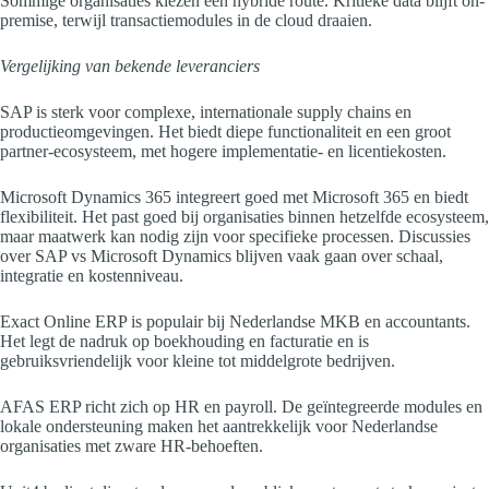
Sommige organisaties kiezen een hybride route. Kritieke data blijft on-
premise, terwijl transactiemodules in de cloud draaien.
Vergelijking van bekende leveranciers
SAP is sterk voor complexe, internationale supply chains en
productieomgevingen. Het biedt diepe functionaliteit en een groot
partner-ecosysteem, met hogere implementatie- en licentiekosten.
Microsoft Dynamics 365 integreert goed met Microsoft 365 en biedt
flexibiliteit. Het past goed bij organisaties binnen hetzelfde ecosysteem,
maar maatwerk kan nodig zijn voor specifieke processen. Discussies
over SAP vs Microsoft Dynamics blijven vaak gaan over schaal,
integratie en kostenniveau.
Exact Online ERP is populair bij Nederlandse MKB en accountants.
Het legt de nadruk op boekhouding en facturatie en is
gebruiksvriendelijk voor kleine tot middelgrote bedrijven.
AFAS ERP richt zich op HR en payroll. De geïntegreerde modules en
lokale ondersteuning maken het aantrekkelijk voor Nederlandse
organisaties met zware HR-behoeften.