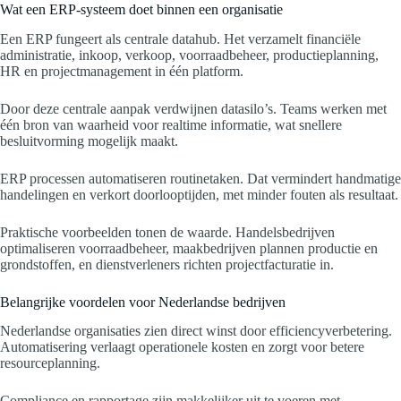
Wat een ERP-systeem doet binnen een organisatie
Een ERP fungeert als centrale datahub. Het verzamelt financiële
administratie, inkoop, verkoop, voorraadbeheer, productieplanning,
HR en projectmanagement in één platform.
Door deze centrale aanpak verdwijnen datasilo’s. Teams werken met
één bron van waarheid voor realtime informatie, wat snellere
besluitvorming mogelijk maakt.
ERP processen automatiseren routinetaken. Dat vermindert handmatige
handelingen en verkort doorlooptijden, met minder fouten als resultaat.
Praktische voorbeelden tonen de waarde. Handelsbedrijven
optimaliseren voorraadbeheer, maakbedrijven plannen productie en
grondstoffen, en dienstverleners richten projectfacturatie in.
Belangrijke voordelen voor Nederlandse bedrijven
Nederlandse organisaties zien direct winst door efficiencyverbetering.
Automatisering verlaagt operationele kosten en zorgt voor betere
resourceplanning.
Compliance en rapportage zijn makkelijker uit te voeren met