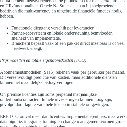
Unit4 bedient dienstverleners en de publieke sector met sterke project-
en HR-functionaliteit. Oracle NetSuite slaat aan bij snelgroeiende
bedrijven die multi-currency en uitgebreide financiële functies nodig
hebben.
Functionele diepgang verschilt per leverancier.
Partner-ecosysteem en lokale ondersteuning beïnvloeden
snelheid van implementatie.
Branchefit bepaalt vaak of een pakket direct inzetbaar is of veel
maatwerk vraagt.
Prijsmodellen en totale eigendomskosten (TCO)
Abonnementsmodellen (SaaS) rekenen vaak per gebruiker per maand.
Dit vereenvoudigt predictie van kosten, maar additionele diensten
kunnen het maandelijks bedrag verhogen.
On-premise licenties zijn soms perpetual met jaarlijkse
onderhoudscontracten. Initiële investeringen kunnen hoog zijn,
gevolgd door lagere variabele kosten in stabiele omgevingen.
ERP TCO omvat meer dan licenties. Implementatiepartners, maatwerk,
datamigratie, integratie, training en change management vormen grote
posten die de echte kostprijs bepalen.