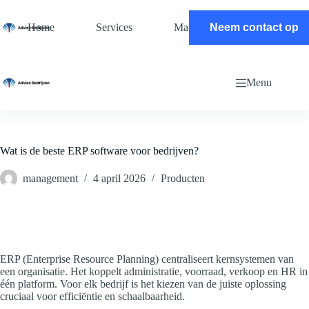
Ga
naar
Home
Services
Magazine
Neem contact op
Contact
de
inhoud
Menu
Wat is de beste ERP software voor bedrijven?
management
4 april 2026
Producten
ERP (Enterprise Resource Planning) centraliseert kernsystemen van
een organisatie. Het koppelt administratie, voorraad, verkoop en HR in
één platform. Voor elk bedrijf is het kiezen van de juiste oplossing
cruciaal voor efficiëntie en schaalbaarheid.