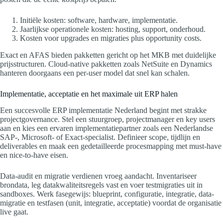
Initiële kosten: software, hardware, implementatie.
Jaarlijkse operationele kosten: hosting, support, onderhoud.
Kosten voor upgrades en migraties plus opportunity costs.
Exact en AFAS bieden pakketten gericht op het MKB met duidelijke
prijsstructuren. Cloud-native pakketten zoals NetSuite en Dynamics
hanteren doorgaans een per-user model dat snel kan schalen.
Implementatie, acceptatie en het maximale uit ERP halen
Een succesvolle ERP implementatie Nederland begint met strakke
projectgovernance. Stel een stuurgroep, projectmanager en key users
aan en kies een ervaren implementatiepartner zoals een Nederlandse
SAP-, Microsoft- of Exact-specialist. Definieer scope, tijdlijn en
deliverables en maak een gedetailleerde procesmapping met must-have
en nice-to-have eisen.
Data-audit en migratie verdienen vroeg aandacht. Inventariseer
brondata, leg datakwaliteitsregels vast en voer testmigraties uit in
sandboxes. Werk fasegewijs: blueprint, configuratie, integratie, data-
migratie en testfasen (unit, integratie, acceptatie) voordat de organisatie
live gaat.