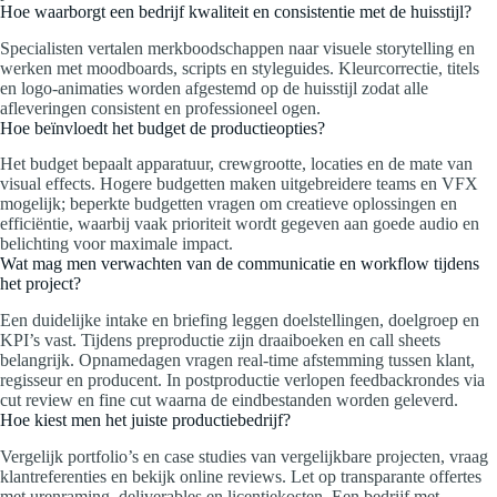
Hoe waarborgt een bedrijf kwaliteit en consistentie met de huisstijl?
Specialisten vertalen merkboodschappen naar visuele storytelling en
werken met moodboards, scripts en styleguides. Kleurcorrectie, titels
en logo-animaties worden afgestemd op de huisstijl zodat alle
afleveringen consistent en professioneel ogen.
Hoe beïnvloedt het budget de productieopties?
Het budget bepaalt apparatuur, crewgrootte, locaties en de mate van
visual effects. Hogere budgetten maken uitgebreidere teams en VFX
mogelijk; beperkte budgetten vragen om creatieve oplossingen en
efficiëntie, waarbij vaak prioriteit wordt gegeven aan goede audio en
belichting voor maximale impact.
Wat mag men verwachten van de communicatie en workflow tijdens
het project?
Een duidelijke intake en briefing leggen doelstellingen, doelgroep en
KPI’s vast. Tijdens preproductie zijn draaiboeken en call sheets
belangrijk. Opnamedagen vragen real-time afstemming tussen klant,
regisseur en producent. In postproductie verlopen feedbackrondes via
cut review en fine cut waarna de eindbestanden worden geleverd.
Hoe kiest men het juiste productiebedrijf?
Vergelijk portfolio’s en case studies van vergelijkbare projecten, vraag
klantreferenties en bekijk online reviews. Let op transparante offertes
met urenraming, deliverables en licentiekosten. Een bedrijf met