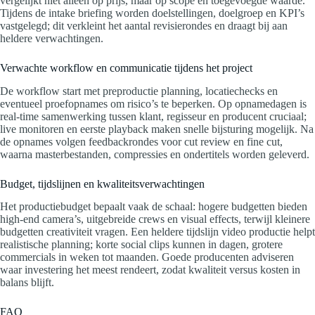
vergelijkt niet alleen op prijs, maar op scope en toegevoegde waarde.
Tijdens de intake briefing worden doelstellingen, doelgroep en KPI’s
vastgelegd; dit verkleint het aantal revisierondes en draagt bij aan
heldere verwachtingen.
Verwachte workflow en communicatie tijdens het project
De workflow start met preproductie planning, locatiechecks en
eventueel proefopnames om risico’s te beperken. Op opnamedagen is
real-time samenwerking tussen klant, regisseur en producent cruciaal;
live monitoren en eerste playback maken snelle bijsturing mogelijk. Na
de opnames volgen feedbackrondes voor cut review en fine cut,
waarna masterbestanden, compressies en ondertitels worden geleverd.
Budget, tijdslijnen en kwaliteitsverwachtingen
Het productiebudget bepaalt vaak de schaal: hogere budgetten bieden
high-end camera’s, uitgebreide crews en visual effects, terwijl kleinere
budgetten creativiteit vragen. Een heldere tijdslijn video productie helpt
realistische planning; korte social clips kunnen in dagen, grotere
commercials in weken tot maanden. Goede producenten adviseren
waar investering het meest rendeert, zodat kwaliteit versus kosten in
balans blijft.
FAQ