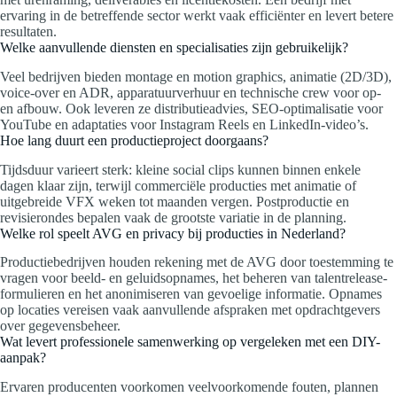
ervaring in de betreffende sector werkt vaak efficiënter en levert betere
resultaten.
Welke aanvullende diensten en specialisaties zijn gebruikelijk?
Veel bedrijven bieden montage en motion graphics, animatie (2D/3D),
voice-over en ADR, apparatuurverhuur en technische crew voor op-
en afbouw. Ook leveren ze distributieadvies, SEO-optimalisatie voor
YouTube en adaptaties voor Instagram Reels en LinkedIn-video’s.
Hoe lang duurt een productieproject doorgaans?
Tijdsduur varieert sterk: kleine social clips kunnen binnen enkele
dagen klaar zijn, terwijl commerciële producties met animatie of
uitgebreide VFX weken tot maanden vergen. Postproductie en
revisierondes bepalen vaak de grootste variatie in de planning.
Welke rol speelt AVG en privacy bij producties in Nederland?
Productiebedrijven houden rekening met de AVG door toestemming te
vragen voor beeld- en geluidsopnames, het beheren van talentrelease-
formulieren en het anonimiseren van gevoelige informatie. Opnames
op locaties vereisen vaak aanvullende afspraken met opdrachtgevers
over gegevensbeheer.
Wat levert professionele samenwerking op vergeleken met een DIY-
aanpak?
Ervaren producenten voorkomen veelvoorkomende fouten, plannen