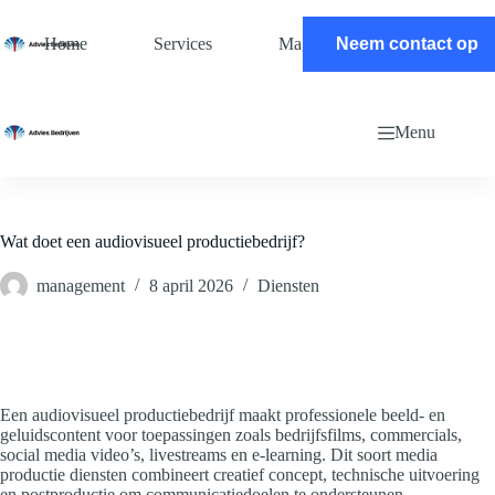
Ga
naar
Home
Services
Magazine
Neem contact op
Contact
de
inhoud
Menu
Wat doet een audiovisueel productiebedrijf?
management
8 april 2026
Diensten
Een audiovisueel productiebedrijf maakt professionele beeld- en
geluidscontent voor toepassingen zoals bedrijfsfilms, commercials,
social media video’s, livestreams en e-learning. Dit soort media
productie diensten combineert creatief concept, technische uitvoering
en postproductie om communicatiedoelen te ondersteunen.