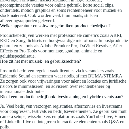
gecomprimeerde versies voor online gebruik, korte social clips,
ondertitels, motion graphics en soms rechtenbeheer voor muziek en
stockmateriaal. Ook worden vaak thumbnails, stills en
afleveringsrapporten geleverd.
Welke apparatuur en software gebruiken productiebedrijven?
Productiebedrijven werken met professionele camera’s zoals ARRI,
RED en Sony, lichtsets en hoogwaardige microfoons. In postproductie
gebruiken ze tools als Adobe Premiere Pro, DaVinci Resolve, After
Effects en Pro Tools voor montage, grading, animatie en
geluidsspecialisatie.
Hoe zit het met muziek- en gebruiksrechten?
Productiebedrijven regelen vaak licenties via leveranciers zoals
Epidemic Sound en stemmen waar nodig af met BUMA/STEMRA.
Ze zorgen ook voor vrijwaringen voor talent en locaties om juridische
risico’s te minimaliseren, en adviseren over rechtenbeheer bij
internationale distributie.
Biedt een productiebedrijf ook livestreaming en hybride events aan?
Ja. Veel bedrijven verzorgen registraties, aftermovies en livestreams
voor congressen, festivals en bedrijfsevenementen. Ze gebruiken multi-
camera setups, wisselmixers en platforms zoals YouTube Live, Vimeo
of LinkedIn Live en integreren interactieve elementen zoals Q&A en
polls.