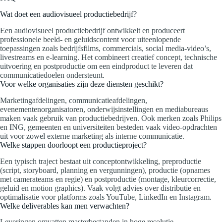
Wat doet een audiovisueel productiebedrijf?
Een audiovisueel productiebedrijf ontwikkelt en produceert
professionele beeld- en geluidscontent voor uiteenlopende
toepassingen zoals bedrijfsfilms, commercials, social media-video’s,
livestreams en e-learning. Het combineert creatief concept, technische
uitvoering en postproductie om een eindproduct te leveren dat
communicatiedoelen ondersteunt.
Voor welke organisaties zijn deze diensten geschikt?
Marketingafdelingen, communicatieafdelingen,
evenementenorganisatoren, onderwijsinstellingen en mediabureaus
maken vaak gebruik van productiebedrijven. Ook merken zoals Philips
en ING, gemeenten en universiteiten besteden vaak video-opdrachten
uit voor zowel externe marketing als interne communicatie.
Welke stappen doorloopt een productieproject?
Een typisch traject bestaat uit conceptontwikkeling, preproductie
(script, storyboard, planning en vergunningen), productie (opnames
met camerateams en regie) en postproductie (montage, kleurcorrectie,
geluid en motion graphics). Vaak volgt advies over distributie en
optimalisatie voor platforms zoals YouTube, LinkedIn en Instagram.
Welke deliverables kan men verwachten?
Leveringen omvatten masterbestanden in hoge resolutie,