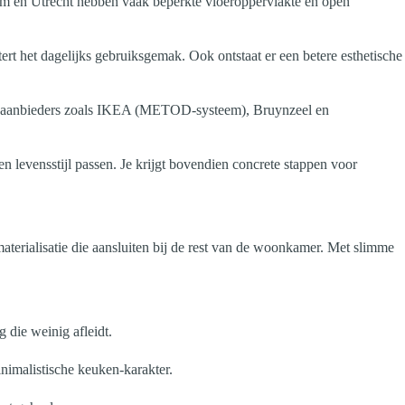
am en Utrecht hebben vaak beperkte vloeroppervlakte en open
rt het dagelijks gebruiksgemak. Ook ontstaat er een betere esthetische
 bij aanbieders zoals IKEA (METOD-systeem), Bruynzeel en
en levensstijl passen. Je krijgt bovendien concrete stappen voor
 materialisatie die aansluiten bij de rest van de woonkamer. Met slimme
 die weinig afleidt.
inimalistische keuken-karakter.