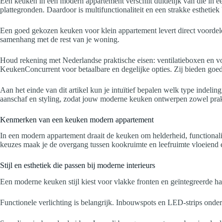
Een keuken in een modern appartement verschilt duidelijk van die in
plattegronden. Daardoor is multifunctionaliteit en een strakke estheti
Een goed gekozen keuken voor klein appartement levert direct voordelen
samenhang met de rest van je woning.
Houd rekening met Nederlandse praktische eisen: ventilatieboxen en v
KeukenConcurrent voor betaalbare en degelijke opties. Zij bieden goede
Aan het einde van dit artikel kun je intuïtief bepalen welk type indeli
aanschaf en styling, zodat jouw moderne keuken ontwerpen zowel prakt
Kenmerken van een keuken modern appartement
In een modern appartement draait de keuken om helderheid, functionalitei
keuzes maak je de overgang tussen kookruimte en leefruimte vloeiend en
Stijl en esthetiek die passen bij moderne interieurs
Een moderne keuken stijl kiest voor vlakke fronten en geïntegreerde h
Functionele verlichting is belangrijk. Inbouwspots en LED-strips onder