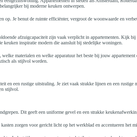
 een eengezinswoning. Appartementen in steden als Amsterdam, Rotterd
ek belangrijker bij moderne keuken ontwerpen.
 op. Je benut de ruimte efficiënter, vergroot de woonwaarde en verbete
oldoende afzuigcapaciteit zijn vaak verplicht in appartementen. Kijk
 keuken inspiratie modern die aansluit bij stedelijke woningen.
ng, welke materialen en welke apparatuur het beste bij jouw appartement 
isch als stijlvol worden.
t en een rustige uitstraling. Je ziet vaak strakke lijnen en een rustige
 stijlvol.
andgrepen. Dit geeft een uniforme gevel en een strakke keukenafwerking
 kasten zorgen voor gericht licht op het werkblad en accentueren het m