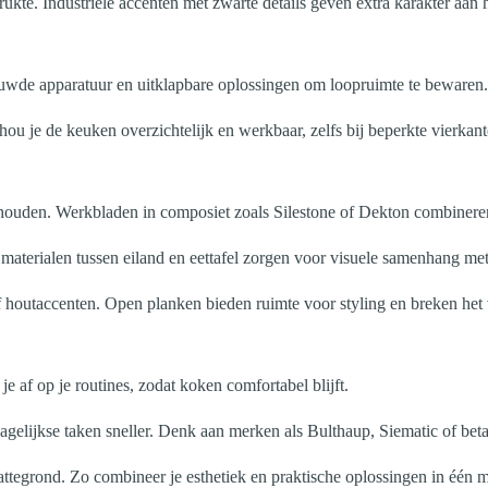
te. Industriële accenten met zwarte details geven extra karakter aan h
wde apparatuur en uitklapbare oplossingen om loopruimte te bewaren.
ou je de keuken overzichtelijk en werkbaar, zelfs bij beperkte vierkant
houden. Werkbladen in composiet zoals Silestone of Dekton combineren
e materialen tussen eiland en eettafel zorgen voor visuele samenhang m
 of houtaccenten. Open planken bieden ruimte voor styling en breken he
af op je routines, zodat koken comfortabel blijft.
agelijkse taken sneller. Denk aan merken als Bulthaup, Siematic of bet
ttegrond. Zo combineer je esthetiek en praktische oplossingen in één 