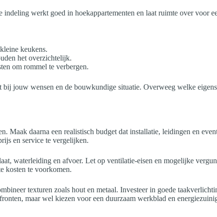
deling werkt goed in hoekappartementen en laat ruimte over voor een e
 kleine keukens.
uden het overzichtelijk.
sten om rommel te verbergen.
 bij jouw wensen en de bouwkundige situatie. Overweeg welke eigenschap
. Maak daarna een realistisch budget dat installatie, leidingen en eve
js en service te vergelijken.
plaat, waterleiding en afvoer. Let op ventilatie-eisen en mogelijke verg
te kosten te voorkomen.
bineer texturen zoals hout en metaal. Investeer in goede taakverlichti
p fronten, maar wel kiezen voor een duurzaam werkblad en energiezu