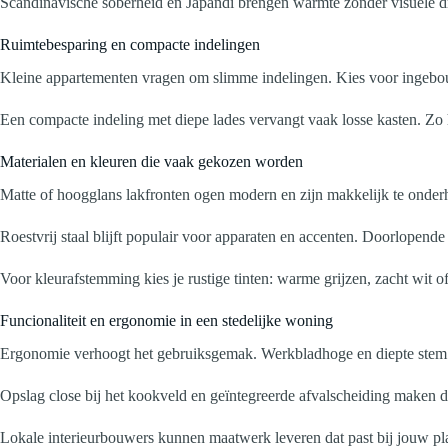
Scandinavische soberheid en Japandi brengen warmte zonder visuele druk
Ruimtebesparing en compacte indelingen
Kleine appartementen vragen om slimme indelingen. Kies voor ingebou
Een compacte indeling met diepe lades vervangt vaak losse kasten. Zo h
Materialen en kleuren die vaak gekozen worden
Matte of hoogglans lakfronten ogen modern en zijn makkelijk te onder
Roestvrij staal blijft populair voor apparaten en accenten. Doorlopend
Voor kleurafstemming kies je rustige tinten: warme grijzen, zacht wit
Funcionaliteit en ergonomie in een stedelijke woning
Ergonomie verhoogt het gebruiksgemak. Werkbladhoge en diepte stem je 
Opslag close bij het kookveld en geïntegreerde afvalscheiding maken d
Lokale interieurbouwers kunnen maatwerk leveren dat past bij jouw pla