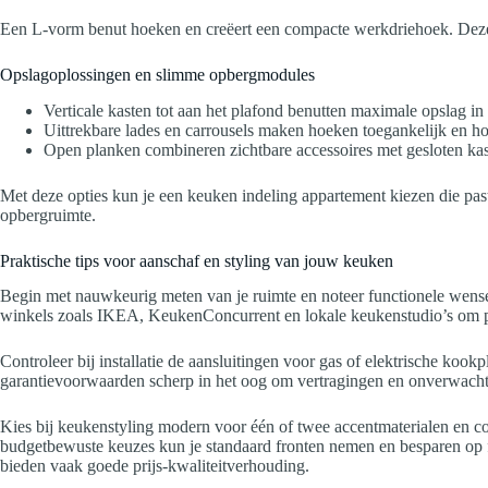
Een L-vorm benut hoeken en creëert een compacte werkdriehoek. Deze in
Opslagoplossingen en slimme opbergmodules
Verticale kasten tot aan het plafond benutten maximale opslag in
Uittrekbare lades en carrousels maken hoeken toegankelijk en ho
Open planken combineren zichtbare accessoires met gesloten ka
Met deze opties kun je een keuken indeling appartement kiezen die past
opbergruimte.
Praktische tips voor aanschaf en styling van jouw keuken
Begin met nauwkeurig meten van je ruimte en noteer functionele wensen
winkels zoals IKEA, KeukenConcurrent en lokale keukenstudio’s om pri
Controleer bij installatie de aansluitingen voor gas of elektrische kook
garantievoorwaarden scherp in het oog om vertragingen en onverwach
Kies bij keukenstyling modern voor één of twee accentmaterialen en com
budgetbewuste keuzes kun je standaard fronten nemen en besparen o
bieden vaak goede prijs-kwaliteitverhouding.