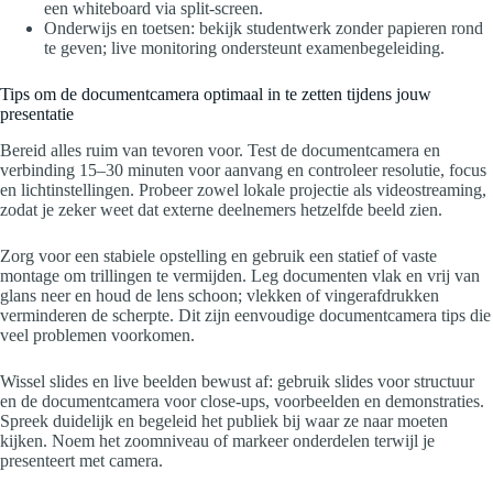
een whiteboard via split-screen.
Onderwijs en toetsen: bekijk studentwerk zonder papieren rond
te geven; live monitoring ondersteunt examenbegeleiding.
Tips om de documentcamera optimaal in te zetten tijdens jouw
presentatie
Bereid alles ruim van tevoren voor. Test de documentcamera en
verbinding 15–30 minuten voor aanvang en controleer resolutie, focus
en lichtinstellingen. Probeer zowel lokale projectie als videostreaming,
zodat je zeker weet dat externe deelnemers hetzelfde beeld zien.
Zorg voor een stabiele opstelling en gebruik een statief of vaste
montage om trillingen te vermijden. Leg documenten vlak en vrij van
glans neer en houd de lens schoon; vlekken of vingerafdrukken
verminderen de scherpte. Dit zijn eenvoudige documentcamera tips die
veel problemen voorkomen.
Wissel slides en live beelden bewust af: gebruik slides voor structuur
en de documentcamera voor close-ups, voorbeelden en demonstraties.
Spreek duidelijk en begeleid het publiek bij waar ze naar moeten
kijken. Noem het zoomniveau of markeer onderdelen terwijl je
presenteert met camera.