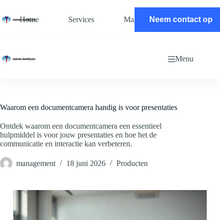
Ga
naar
Home
Services
Magazine
Neem contact op
Contact
de
inhoud
Menu
Waarom een documentcamera handig is voor presentaties
Ontdek waarom een documentcamera een essentieel
hulpmiddel is voor jouw presentaties en hoe het de
communicatie en interactie kan verbeteren.
management
18 juni 2026
Producten