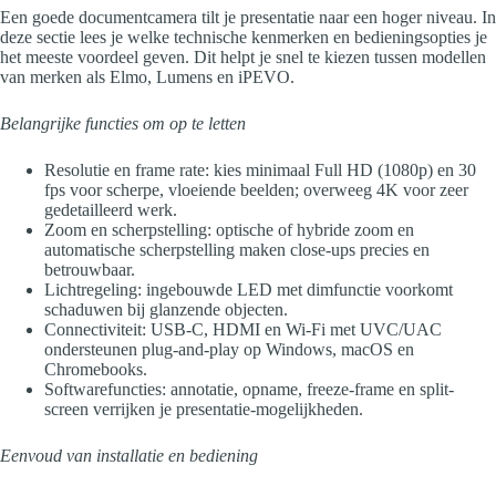
Een goede documentcamera tilt je presentatie naar een hoger niveau. In
deze sectie lees je welke technische kenmerken en bedieningsopties je
het meeste voordeel geven. Dit helpt je snel te kiezen tussen modellen
van merken als Elmo, Lumens en iPEVO.
Belangrijke functies om op te letten
Resolutie en frame rate: kies minimaal Full HD (1080p) en 30
fps voor scherpe, vloeiende beelden; overweeg 4K voor zeer
gedetailleerd werk.
Zoom en scherpstelling: optische of hybride zoom en
automatische scherpstelling maken close-ups precies en
betrouwbaar.
Lichtregeling: ingebouwde LED met dimfunctie voorkomt
schaduwen bij glanzende objecten.
Connectiviteit: USB-C, HDMI en Wi‑Fi met UVC/UAC
ondersteunen plug-and-play op Windows, macOS en
Chromebooks.
Softwarefuncties: annotatie, opname, freeze-frame en split-
screen verrijken je presentatie‑mogelijkheden.
Eenvoud van installatie en bediening