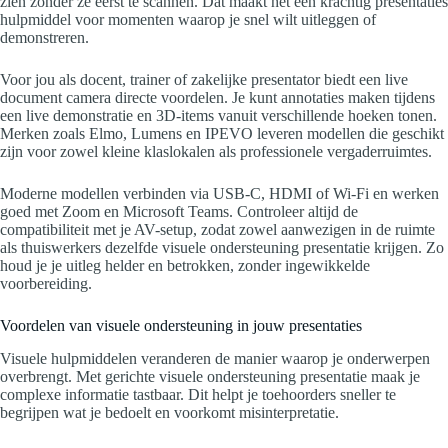
zien zonder ze eerst te scannen. Dat maakt het een krachtig presentaties
hulpmiddel voor momenten waarop je snel wilt uitleggen of
demonstreren.
Voor jou als docent, trainer of zakelijke presentator biedt een live
document camera directe voordelen. Je kunt annotaties maken tijdens
een live demonstratie en 3D-items vanuit verschillende hoeken tonen.
Merken zoals Elmo, Lumens en IPEVO leveren modellen die geschikt
zijn voor zowel kleine klaslokalen als professionele vergaderruimtes.
Moderne modellen verbinden via USB-C, HDMI of Wi‑Fi en werken
goed met Zoom en Microsoft Teams. Controleer altijd de
compatibiliteit met je AV-setup, zodat zowel aanwezigen in de ruimte
als thuiswerkers dezelfde visuele ondersteuning presentatie krijgen. Zo
houd je je uitleg helder en betrokken, zonder ingewikkelde
voorbereiding.
Voordelen van visuele ondersteuning in jouw presentaties
Visuele hulpmiddelen veranderen de manier waarop je onderwerpen
overbrengt. Met gerichte visuele ondersteuning presentatie maak je
complexe informatie tastbaar. Dit helpt je toehoorders sneller te
begrijpen wat je bedoelt en voorkomt misinterpretatie.