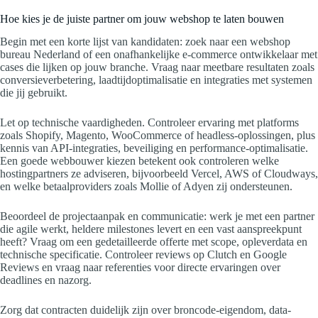
Hoe kies je de juiste partner om jouw webshop te laten bouwen
Begin met een korte lijst van kandidaten: zoek naar een webshop
bureau Nederland of een onafhankelijke e-commerce ontwikkelaar met
cases die lijken op jouw branche. Vraag naar meetbare resultaten zoals
conversieverbetering, laadtijdoptimalisatie en integraties met systemen
die jij gebruikt.
Let op technische vaardigheden. Controleer ervaring met platforms
zoals Shopify, Magento, WooCommerce of headless-oplossingen, plus
kennis van API-integraties, beveiliging en performance-optimalisatie.
Een goede webbouwer kiezen betekent ook controleren welke
hostingpartners ze adviseren, bijvoorbeeld Vercel, AWS of Cloudways,
en welke betaalproviders zoals Mollie of Adyen zij ondersteunen.
Beoordeel de projectaanpak en communicatie: werk je met een partner
die agile werkt, heldere milestones levert en een vast aanspreekpunt
heeft? Vraag om een gedetailleerde offerte met scope, opleverdata en
technische specificatie. Controleer reviews op Clutch en Google
Reviews en vraag naar referenties voor directe ervaringen over
deadlines en nazorg.
Zorg dat contracten duidelijk zijn over broncode-eigendom, data-