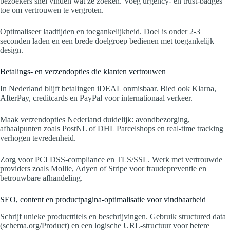
bezoekers snel vinden wat ze zoeken. Voeg urgency- en trust-badges
toe om vertrouwen te vergroten.
Optimaliseer laadtijden en toegankelijkheid. Doel is onder 2-3
seconden laden en een brede doelgroep bedienen met toegankelijk
design.
Betalings- en verzendopties die klanten vertrouwen
In Nederland blijft betalingen iDEAL onmisbaar. Bied ook Klarna,
AfterPay, creditcards en PayPal voor internationaal verkeer.
Maak verzendopties Nederland duidelijk: avondbezorging,
afhaalpunten zoals PostNL of DHL Parcelshops en real-time tracking
verhogen tevredenheid.
Zorg voor PCI DSS-compliance en TLS/SSL. Werk met vertrouwde
providers zoals Mollie, Adyen of Stripe voor fraudepreventie en
betrouwbare afhandeling.
SEO, content en productpagina-optimalisatie voor vindbaarheid
Schrijf unieke producttitels en beschrijvingen. Gebruik structured data
(schema.org/Product) en een logische URL-structuur voor betere