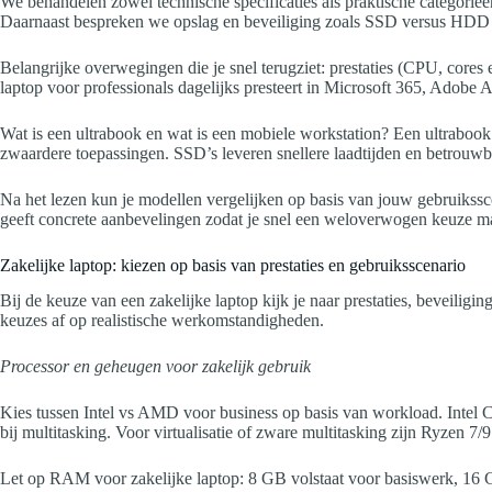
We behandelen zowel technische specificaties als praktische categorieë
Daarnaast bespreken we opslag en beveiliging zoals SSD versus HD
Belangrijke overwegingen die je snel terugziet: prestaties (CPU, cores
laptop voor professionals dagelijks presteert in Microsoft 365, Adobe A
Wat is een ultrabook en wat is een mobiele workstation? Een ultrabook 
zwaardere toepassingen. SSD’s leveren snellere laadtijden en betrouw
Na het lezen kun je modellen vergelijken op basis van jouw gebruikssc
geeft concrete aanbevelingen zodat je snel een weloverwogen keuze ma
Zakelijke laptop: kiezen op basis van prestaties en gebruiksscenario
Bij de keuze van een zakelijke laptop kijk je naar prestaties, beveilig
keuzes af op realistische werkomstandigheden.
Processor en geheugen voor zakelijk gebruik
Kies tussen Intel vs AMD voor business op basis van workload. Intel Co
bij multitasking. Voor virtualisatie of zware multitasking zijn Ryzen 7/9 
Let op RAM voor zakelijke laptop: 8 GB volstaat voor basiswerk, 16 GB