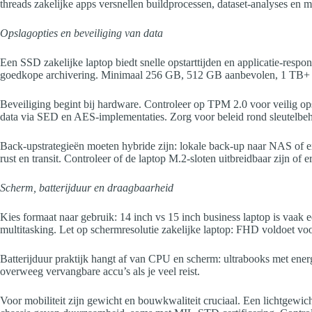
threads zakelijke apps versnellen buildprocessen, dataset-analyses en m
Opslagopties en beveiliging van data
Een SSD zakelijke laptop biedt snelle opstarttijden en applicatie-re
goedkope archivering. Minimaal 256 GB, 512 GB aanbevolen, 1 TB+ 
Beveiliging begint bij hardware. Controleer op TPM 2.0 voor veilig o
data via SED en AES-implementaties. Zorg voor beleid rond sleutelbehe
Back-upstrategieën moeten hybride zijn: lokale back-up naar NAS of 
rust en transit. Controleer of de laptop M.2-sloten uitbreidbaar zijn of e
Scherm, batterijduur en draagbaarheid
Kies formaat naar gebruik: 14 inch vs 15 inch business laptop is vaak
multitasking. Let op schermresolutie zakelijke laptop: FHD voldoet voo
Batterijduur praktijk hangt af van CPU en scherm: ultrabooks met ener
overweeg vervangbare accu’s als je veel reist.
Voor mobiliteit zijn gewicht en bouwkwaliteit cruciaal. Een lichtgewi