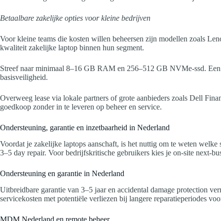
Betaalbare zakelijke opties voor kleine bedrijven
Voor kleine teams die kosten willen beheersen zijn modellen zoals Le
kwaliteit zakelijke laptop binnen hun segment.
Streef naar minimaal 8–16 GB RAM en 256–512 GB NVMe-ssd. Een Int
basisveiligheid.
Overweeg lease via lokale partners of grote aanbieders zoals Dell Finan
goedkoop zonder in te leveren op beheer en service.
Ondersteuning, garantie en inzetbaarheid in Nederland
Voordat je zakelijke laptops aanschaft, is het nuttig om te weten welk
3–5 day repair. Voor bedrijfskritische gebruikers kies je on-site next-b
Ondersteuning en garantie in Nederland
Uitbreidbare garantie van 3–5 jaar en accidental damage protection ver
servicekosten met potentiële verliezen bij langere reparatieperiodes vo
MDM Nederland en remote beheer