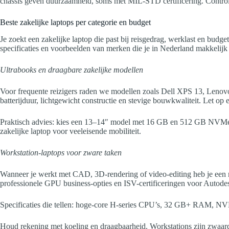
chassis geven duurzaamheid, soms met MIL-STD certificering. Controle
Beste zakelijke laptops per categorie en budget
Je zoekt een zakelijke laptop die past bij reisgedrag, werklast en bud
specificaties en voorbeelden van merken die je in Nederland makkelijk 
Ultrabooks en draagbare zakelijke modellen
Voor frequente reizigers raden we modellen zoals Dell XPS 13, Len
batterijduur, lichtgewicht constructie en stevige bouwkwaliteit. Le
Praktisch advies: kies een 13–14″ model met 16 GB en 512 GB NVMe a
zakelijke laptop voor veeleisende mobiliteit.
Workstation-laptops voor zware taken
Wanneer je werkt met CAD, 3D-rendering of video-editing heb je een 
professionele GPU business-opties en ISV-certificeringen voor Autode
Specificaties die tellen: hoge-core H-series CPU’s, 32 GB+ RAM, N
Houd rekening met koeling en draagbaarheid. Workstations zijn zwaard