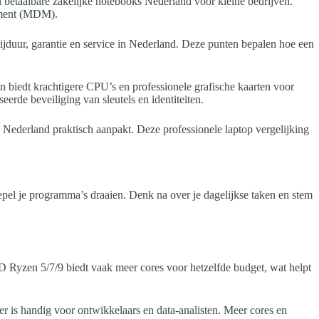
n betaalbare zakelijke notebooks Nederland voor kleine bedrijven.
ement (MDM).
rijduur, garantie en service in Nederland. Deze punten bepalen hoe een
n biedt krachtigere CPU’s en professionele grafische kaarten voor
rde beveiliging van sleutels en identiteiten.
 Nederland praktisch aanpakt. Deze professionele laptop vergelijking
soepel je programma’s draaien. Denk na over je dagelijkse taken en stem
AMD Ryzen 5/7/9 biedt vaak meer cores voor hetzelfde budget, wat helpt
r is handig voor ontwikkelaars en data-analisten. Meer cores en