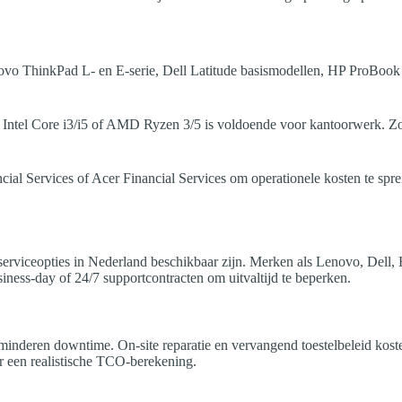
novo ThinkPad L- en E-serie, Dell Latitude basismodellen, HP ProBook 
el Core i3/i5 of AMD Ryzen 3/5 is voldoende voor kantoorwerk. Zo
cial Services of Acer Financial Services om operationele kosten te sprei
e serviceopties in Nederland beschikbaar zijn. Merken als Lenovo, Dell,
usiness-day of 24/7 supportcontracten om uitvaltijd te beperken.
minderen downtime. On-site reparatie en vervangend toestelbeleid koste
or een realistische TCO-berekening.