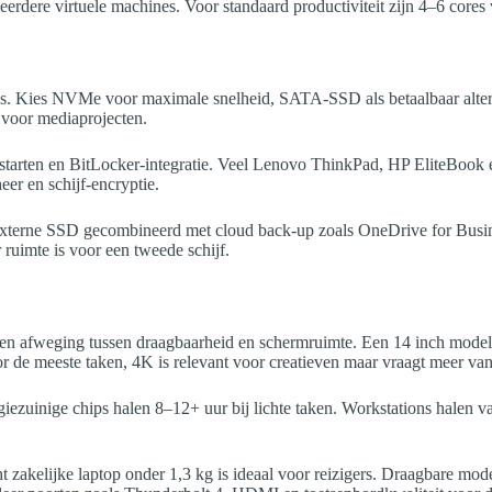
eerdere virtuele machines. Voor standaard productiviteit zijn 4–6 cores
spons. Kies NVMe voor maximale snelheid, SATA-SSD als betaalbaar alt
voor mediaprojecten.
pstarten en BitLocker-integratie. Veel Lenovo ThinkPad, HP EliteBook 
er en schijf-encryptie.
externe SSD gecombineerd met cloud back-up zoals OneDrive for Busin
r ruimte is voor een tweede schijf.
 een afweging tussen draagbaarheid en schermruimte. Een 14 inch model 
r de meeste taken, 4K is relevant voor creatieven maar vraagt meer van 
giezuinige chips halen 8–12+ uur bij lichte taken. Workstations halen
cht zakelijke laptop onder 1,3 kg is ideaal voor reizigers. Draagbare 