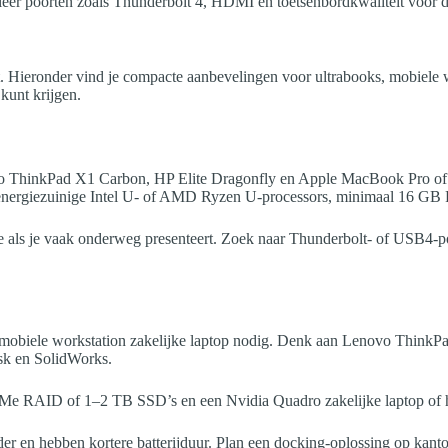
er poorten zoals Thunderbolt 4, HDMI en toetsenbordkwaliteit voor dag
get. Hieronder vind je compacte aanbevelingen voor ultrabooks, mobiele 
kunt krijgen.
ovo ThinkPad X1 Carbon, HP Elite Dragonfly en Apple MacBook Pro of
t op energiezuinige Intel U- of AMD Ryzen U-processors, minimaal 16
ls je vaak onderweg presenteert. Zoek naar Thunderbolt- of USB4-poo
mobiele workstation zakelijke laptop nodig. Denk aan Lenovo ThinkPa
sk en SolidWorks.
VMe RAID of 1–2 TB SSD’s en een Nvidia Quadro zakelijke laptop of 
er en hebben kortere batterijduur. Plan een docking-oplossing op kant