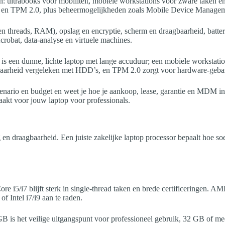
n: ultrabooks voor mobiliteit, mobiele workstations voor zware taken e
D en TPM 2.0, plus beheermogelijkheden zoals Mobile Device Manag
 en threads, RAM), opslag en encryptie, scherm en draagbaarheid, batte
crobat, data-analyse en virtuele machines.
is een dunne, lichte laptop met lange accuduur; een mobiele workstatio
baarheid vergeleken met HDD’s, en TPM 2.0 zorgt voor hardware-gebasee
enario en budget en weet je hoe je aankoop, lease, garantie en MDM in
akt voor jouw laptop voor professionals.
ing en draagbaarheid. Een juiste zakelijke laptop processor bepaalt hoe 
re i5/i7 blijft sterk in single-thread taken en brede certificeringen. 
of Intel i7/i9 aan te raden.
 is het veilige uitgangspunt voor professioneel gebruik, 32 GB of mee