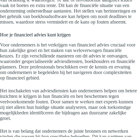
vaak tot boetes en extra rente. Dit kan de financiële situatie van een
onderneming onherstelbaar aantasten. Het stellen van herinneringen en
het gebruik van boekhoudsoftware kan helpen om nooit deadlines te
missen, waardoor stress vermindert en de kans op fouten afneemt.
Hoe je financieel advies kunt krijgen
Voor ondernemers is het verkrijgen van financieel advies cruciaal voor
hun zakelijke groei en het maken van weloverwogen financiële
keuzes. Er zijn verschillende manieren om dit advies te ontvangen,
waaronder gespecialiseerde adviesdiensten, boekhouders en financiële
planners. Deze professionals beschikken over de kennis en ervaring
om ondernemers te begeleiden bij het navigeren door complexiteiten
op financieel gebied.
Het inschakelen van adviesdiensten kan ondernemers helpen om betere
inzichten te krijgen in hun financiën en hen beschermen tegen
veelvoorkomende fouten. Door samen te werken met experts kunnen
zij niet alleen hun huidige situatie analyseren, maar ook toekomstige
mogelijkheden identificeren die bijdragen aan duurzame zakelijke
groei.
Het is van belang dat ondernemers de juiste bronnen en netwerken
vinden die passen bij hun specifieke behoeften. Dit kan variëren van