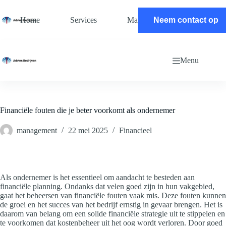
Ga
naar
Home
Services
Magazine
Neem contact op
Contact
de
inhoud
Menu
Financiële fouten die je beter voorkomt als ondernemer
management
22 mei 2025
Financieel
Als ondernemer is het essentieel om aandacht te besteden aan
financiële planning. Ondanks dat velen goed zijn in hun vakgebied,
gaat het beheersen van financiële fouten vaak mis. Deze fouten kunnen
de groei en het succes van het bedrijf ernstig in gevaar brengen. Het is
daarom van belang om een solide financiële strategie uit te stippelen en
te voorkomen dat kostenbeheer uit het oog wordt verloren. Door goed