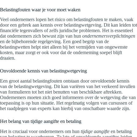
Belastingfouten waar je voor moet waken
Veel ondernemers lopen het risico om belastingfouten te maken, vaak
door een gebrek aan kennis over belastingwetgeving. Dit kan leiden tot
financiële tegenvallers of zelfs juridische problemen. Het is essentieel
dat ondernemers zich bewust zijn van hun
ondernemersverplichtingen
en de bijbehorende regelgeving. Een goed begrip van de
belastingwetten helpt niet alleen bij het vermijden van ongewenste
kosten, maar zorgt er ook voor dat de onderneming soepel blijft
draaien.
Onvoldoende kennis van belastingwetgeving
Een groot aantal belastingfouten ontstaan door onvoldoende kennis
van de belastingwetgeving. Dit kan variëren van het verkeerd invullen
van formulieren tot het niet benutten van beschikbare aftrekken.
Ondernemers moeten zich goed informeren over de wetgeving die van
toepassing is op hun situatie. Het regelmatig volgen van cursussen of
het raadplegen van experts kan hierbij van onschatbare waarde zijn.
Het belang van tijdige aangifte en betaling
Het is cruciaal voor ondernemers om hun
tijdige aangifte
en betaling
van belasting te waarborgen. Te late of onvoldoende aangiftes leiden