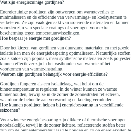
Wat zijn energiezuinige gordijnen?
Energiezuinige gordijnen zijn ontworpen om warmteverlies te
minimaliseren en de efficiëntie van verwarmings- en koelsystemen te
verbeteren. Ze zijn vaak gemaakt van isolerende materialen en kunnen
voorzien zijn van speciale coatings of voeringen voor extra
bescherming tegen temperatuurwisselingen.
Hoe bespaar je energie met gordijnen?
Door het kiezen van gordijnen van duurzame materialen en met goede
isolatie kan men de energiebesparing optimaliseren. Natuurlijke stoffen
zoals katoen zijn populair, maar synthetische materialen zoals polyester
kunnen effectiever zijn in het vasthouden van warmte of het
voorkomen van warmte-instraling.
Waarom zijn gordijnen belangrijk voor energie-efficiëntie?
Gordijnen fungeren als een isolatielaag, wat helpt om de
binnentemperatuur te reguleren. In de winter kunnen ze warmte
binnenhouden, terwijl ze in de zomer de zonnestralen reflecteren,
waardoor de behoefte aan verwarming en koeling vermindert.
Hoe kunnen gordijnen helpen bij energiebesparing in verschillende
seizoenen?
Voor winterse energiebesparing zijn dikkere of thermische voeringen
noodzakelijk, terwijl in de zomer lichtere, reflecterende stoffen beter
zijn om de binnentemperatuur laag te houden en zo op energiekosten te