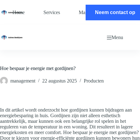
Ga
naar
Home
Services
Magazine
Neem contact op
Contact
de
inhoud
Menu
Hoe bespaar je energie met gordijnen?
management
22 augustus 2025
Producten
In dit artikel wordt onderzocht hoe gordijnen kunnen bijdragen aan
energiebesparing in huis. Gordijnen zijn niet alleen esthetisch
aantrekkelijk, maar kunnen ook een belangrijke rol spelen in het
reguleren van de temperatuur in een woning. Dit resulteert in lagere
energiekosten en meer comfort. Hoe bespaar je energie met gordijnen?
Door te kiezen voor energie-efficiënte gordijnen kunnen bewoners hun