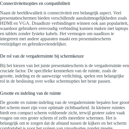
Connectiviteitsopties en compatibiliteit
Naast de beeldkwaliteit is connectiviteit een belangrijk aspect. Veel
presentatieschermen bieden verschillende aansluitmogelijkheden zoals
HDMI en VGA. Draadloze verbindingen winnen ook aan populariteit,
waardoor gebruikers eenvoudig verbinding kunnen maken met laptops
en tablets zonder fysieke kabels. Het vermogen om naadloos te
integreren met andere apparaten maakt een presentatiescherm
veelzijdiger en gebruiksvriendelijker.
De rol van de vergaderruimte bij schermkeuze
Bij het kiezen van het juiste presentatiescherm is de vergaderruimte een
cruciale factor. De specifieke kenmerken van de ruimte, zoals de
grootte, indeling en de aanwezige verlichting, spelen een belangrijke
rol in de beslissing over welke schermopties het beste passen.
Grootte en indeling van de ruimte
De grootte en ruimte-indeling van de vergaderruimte bepalen hoe groot
het scherm moet zijn voor optimale zichtbaarheid. In kleinere ruimtes
biedt een compact scherm voldoende zicht, terwijl grotere zalen vaak
vragen om een groter scherm of zelfs meerdere schermen. Het is
belangrijk om te zorgen dat de afstand tussen de kijkers en het scherm
comfortabel is voor het volgen van visualisaties zonder moeite.