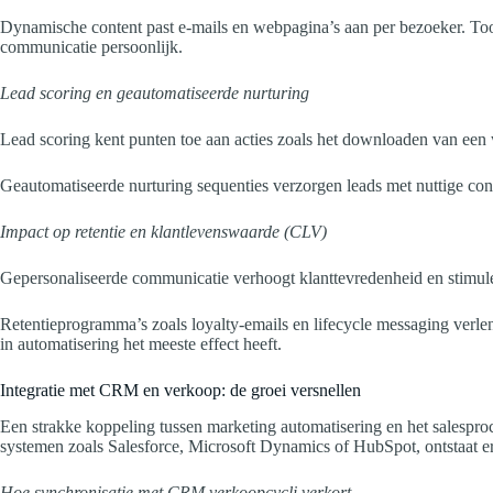
Dynamische content past e-mails en webpagina’s aan per bezoeker. Too
communicatie persoonlijk.
Lead scoring en geautomatiseerde nurturing
Lead scoring kent punten toe aan acties zoals het downloaden van een wh
Geautomatiseerde nurturing sequenties verzorgen leads met nuttige conte
Impact op retentie en klantlevenswaarde (CLV)
Gepersonaliseerde communicatie verhoogt klanttevredenheid en stimu
Retentieprogramma’s zoals loyalty-emails en lifecycle messaging verl
in automatisering het meeste effect heeft.
Integratie met CRM en verkoop: de groei versnellen
Een strakke koppeling tussen marketing automatisering en het salespr
systemen zoals Salesforce, Microsoft Dynamics of HubSpot, ontstaat er
Hoe synchronisatie met CRM verkoopcycli verkort