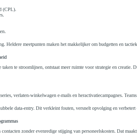
ad (CPL).
es.
.
ten.
ng. Heldere meetpunten maken het makkelijker om budgetten en tactieke
heid
aken te stroomlijnen, ontstaat meer ruimte voor strategie en creatie. D
eries, verlaten-winkelwagen e-mails en heractivatiecampagnes. Teams 
ele data-entry. Dit verkleint fouten, versnelt opvolging en verbetert
rogrammas
contacten zonder evenredige stijging van personeelskosten. Dat maakt