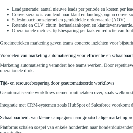
Leadgeneratie: aantal nieuwe leads per periode en kosten per le
Conversieratio’s: van lead naar klant en landingspagina conversi
Salesimpact: omzetgroei en gemiddelde orderwaarde (AOV).
Retentie en CLV: churn, herhaalaankopen en klantlevenswaarde
Operationele metrics: tijdsbesparing per taak en reductie van fou
Groeimetrieken marketing geven teams concrete inzichten voor bijsturi
Voordelen van marketing automatisering voor efficiëntie en schaalbaar
Marketing automatisering verandert hoe teams werken. Door repetitieve t
operationele druk.
Tijd- en resourcebesparing door geautomatiseerde workflows
Geautomatiseerde workflows nemen routinetaken over, zoals welkomsts
Integratie met CRM-systemen zoals HubSpot of Salesforce voorkomt dubb
Schaalbaarheid: van kleine campagnes naar grootschalige marketingp
Platforms schalen soepel van enkele honderden naar honderdduizenden 
organisaties.