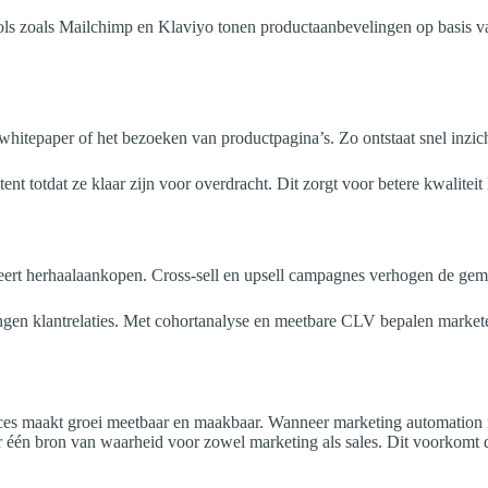
ls zoals Mailchimp en Klaviyo tonen productaanbevelingen op basis va
itepaper of het bezoeken van productpagina’s. Zo ontstaat snel inzicht 
nt totdat ze klaar zijn voor overdracht. Dit zorgt voor betere kwaliteit
leert herhaalaankopen. Cross-sell en upsell campagnes verhogen de g
engen klantrelaties. Met cohortanalyse en meetbare CLV bepalen marke
oces maakt groei meetbaar en maakbaar. Wanneer marketing automation 
 één bron van waarheid voor zowel marketing als sales. Dit voorkomt d