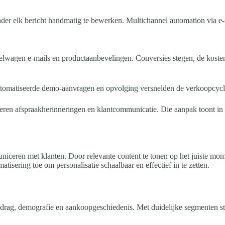
er elk bericht handmatig te bewerken. Multichannel automation via e-m
gen e-mails en productaanbevelingen. Conversies stegen, de kosten pe
automatiseerde demo-aanvragen en opvolging versnelden de verkoopcycl
eren afspraakherinneringen en klantcommunicatie. Die aanpak toont in 
iceren met klanten. Door relevante content te tonen op het juiste mome
tisering toe om personalisatie schaalbaar en effectief in te zetten.
drag, demografie en aankoopgeschiedenis. Met duidelijke segmenten st