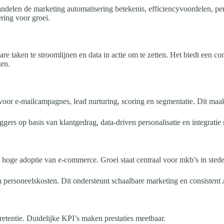
delen de marketing automatisering betekenis, efficiencyvoordelen, pers
ring voor groei.
re taken te stroomlijnen en data in actie om te zetten. Het biedt een c
ten.
 voor e-mailcampagnes, lead nurturing, scoring en segmentatie. Dit maa
ggers op basis van klantgedrag, data-driven personalisatie en integra
et hoge adoptie van e-commerce. Groei staat centraal voor mkb’s in st
an personeelskosten. Dit ondersteunt schaalbare marketing en consisten
retentie. Duidelijke KPI’s maken prestaties meetbaar.