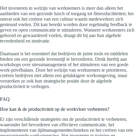
Het investeren in welzijn van werknemers is meer dan alleen het
aanbieden van een gezonde lunch of toegang tot fitnessfaciliteiten; het
omvat ook het creëren van een cultuur waarin medewerkers zich
gesteund voelen. Dit kan bereikt worden door regelmatig feedback te
geven en open communicatie te stimuleren. Wanneer werknemers zich
gehoord en gewaardeerd voelen, draagt dit bij aan hun algehele
tevredenheid en motivatie.
Daarnaast is het essentieel dat bedrijven de juiste tools en middelen
bieden om een gezonde levensstijl te bevorderen. Denk hierbij aan
workshops over stressmanagement of het stimuleren van een goede
werk-privébalans. Door het welzijn van werknemers te prioriteren,
creëren bedrijven niet alleen een gelukkigere werkomgeving, maar
versterken ze ook hun strategische positie door de algehele
productiviteit te verhogen.
FAQ
Hoe kan ik de productiviteit op de werkvloer verbeteren?
Er zijn verschillende strategieën om de productiviteit te verbeteren,
waaronder het bevorderen van effectieve communicatie, het
implementeren van tijdmanagementtechnieken en het creëren van een
georganiseerde werkomgeving. Het investeren in training en