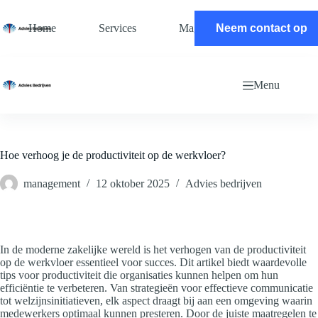
Ga
naar
Home
Services
Magazine
Neem contact op
Contact
de
inhoud
Menu
Hoe verhoog je de productiviteit op de werkvloer?
management
12 oktober 2025
Advies bedrijven
In de moderne zakelijke wereld is het verhogen van de productiviteit
op de werkvloer essentieel voor succes. Dit artikel biedt waardevolle
tips voor productiviteit die organisaties kunnen helpen om hun
efficiëntie te verbeteren. Van strategieën voor effectieve communicatie
tot welzijnsinitiatieven, elk aspect draagt bij aan een omgeving waarin
medewerkers optimaal kunnen presteren. Door de juiste maatregelen te